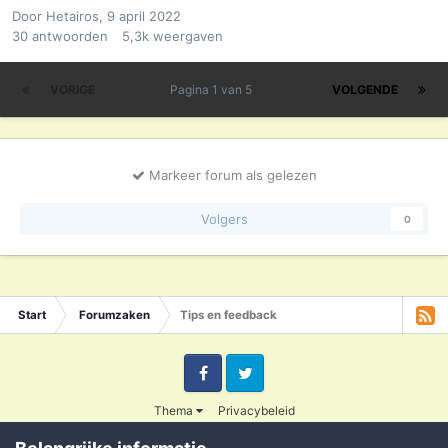
Door
Hetairos
,
9 april 2022
30
antwoorden
5,3k
weergaven
VORIGE
Pagina 1 van 5
VOLGENDE
Markeer forum als gelezen
Volgers
0
Start
Forumzaken
Tips en feedback
Facebook
Twitter
Thema
Privacybeleid
© 2003 - 2020 Credible
Powered by Invision Community