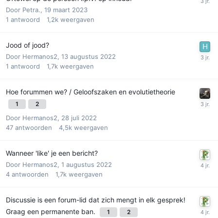
Door
Petra.
,
19 maart 2023
1
antwoord
1,2k
weergaven
Jood of jood?
Door
Hermanos2
,
13 augustus 2022
1
antwoord
1,7k
weergaven
Hoe forummen we? / Geloofszaken en evolutietheorie
1
2
Door
Hermanos2
,
28 juli 2022
47
antwoorden
4,5k
weergaven
Wanneer 'like' je een bericht?
Door
Hermanos2
,
1 augustus 2022
4
antwoorden
1,7k
weergaven
Discussie is een forum-lid dat zich mengt in elk gesprek!
Graag een permanente ban.
1
2