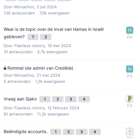
Door
Monachos
,
3 juli 2024
136
antwoorden
7,6k
weergaven
Waar is de topic over de inval van Hamas in Israël
gebleven?
1
2
Door
Flawless victory
,
19 mei 2024
31
antwoorden
3,7k
weergaven
Rommel (de admin van Credible)
Door
Monachos
,
21 mei 2024
5
antwoorden
1,2k
weergaven
Vraag aan Sjako
1
2
3
4
Door
Flawless victory
,
12 februari 2024
91
antwoorden
11,2k
weergaven
Beëindigde accounts.
1
2
3
4