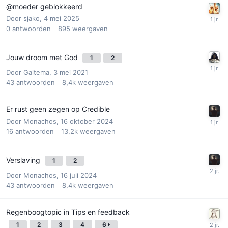
@moeder geblokkeerd
Door
sjako
,
4 mei 2025
0
antwoorden
895
weergaven
Jouw droom met God
1
2
Door
Gaitema
,
3 mei 2021
43
antwoorden
8,4k
weergaven
Er rust geen zegen op Credible
Door
Monachos
,
16 oktober 2024
16
antwoorden
13,2k
weergaven
Verslaving
1
2
Door
Monachos
,
16 juli 2024
43
antwoorden
8,4k
weergaven
Regenboogtopic in Tips en feedback
1
2
3
4
6