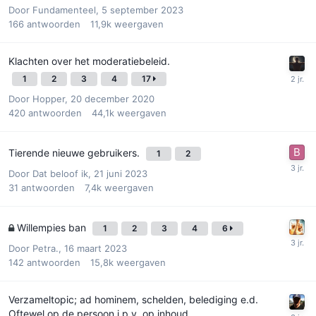
Door
Fundamenteel
,
5 september 2023
166
antwoorden
11,9k
weergaven
Klachten over het moderatiebeleid.
1
2
3
4
17
Door
Hopper
,
20 december 2020
420
antwoorden
44,1k
weergaven
Tierende nieuwe gebruikers.
1
2
Door
Dat beloof ik
,
21 juni 2023
31
antwoorden
7,4k
weergaven
Willempies ban
1
2
3
4
6
Door
Petra.
,
16 maart 2023
142
antwoorden
15,8k
weergaven
Verzameltopic; ad hominem, schelden, belediging e.d.
Oftewel op de persoon i.p.v. op inhoud.