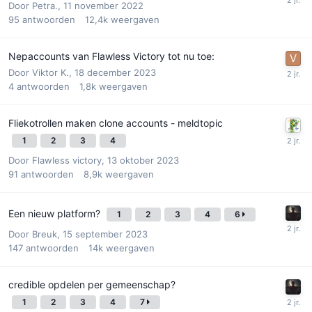
Door
Petra.
,
11 november 2022
95
antwoorden
12,4k
weergaven
Nepaccounts van Flawless Victory tot nu toe:
Door
Viktor K.
,
18 december 2023
4
antwoorden
1,8k
weergaven
Fliekotrollen maken clone accounts - meldtopic
1
2
3
4
Door
Flawless victory
,
13 oktober 2023
91
antwoorden
8,9k
weergaven
Een nieuw platform?
1
2
3
4
6
Door
Breuk
,
15 september 2023
147
antwoorden
14k
weergaven
credible opdelen per gemeenschap?
1
2
3
4
7