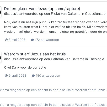
De terugkeer van Jezus (opname/rapture)
discussie antwoordde op een
Flieko
van
Gaitema
in
Godsdienst en 
Nou, dat is nu net mijn punt. Ik kan zat teksten vinden over een ve
komt van teksten waar ik het niet zelf zo uit kan halen. Mijn favorie
vrede en veiligheid' worden mensen plotseling getroffen door de on
3 mei 2023
172 antwoorden
Waarom stierf Jezus aan het kruis
discussie antwoordde op een
Gaitema
van
Gaitema
in
Theologie
Oké! Dank voor de correctie
9 april 2023
150 antwoorden
aitema
reageerde op een bericht in een discussie:
Waarom stierf Jezus 
aitema
reageerde op een bericht in een discussie:
Waarom stierf Jezus 