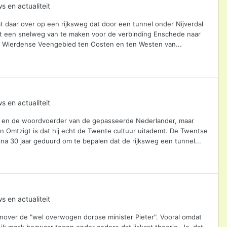
s en actualiteit
 daar over op een rijksweg dat door een tunnel onder Nijverdal
mst een snelweg van te maken voor de verbinding Enschede naar
et Wierdense Veengebied ten Oosten en ten Westen van...
s en actualiteit
ren en de woordvoerder van de gepasseerde Nederlander, maar
n Omtzigt is dat hij echt de Twente cultuur uitademt. De Twentse
bijna 30 jaar geduurd om te bepalen dat de rijksweg een tunnel...
s en actualiteit
nover de "wel overwogen dorpse minister Pieter". Vooral omdat
 ik maak bezwaar tegen onder andere dat ijskast theorie. Ja, dat