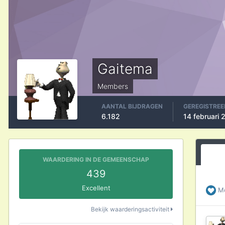
Gaitema
Members
AANTAL BIJDRAGEN
GEREGISTREE
6.182
14 februari
WAARDERING IN DE GEMEENSCHAP
439
Excellent
M
Bekijk waarderingsactiviteit