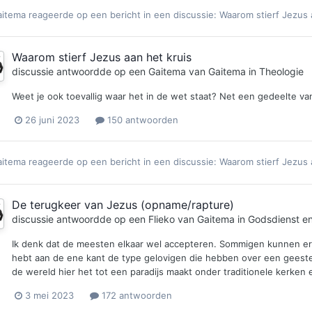
aitema
reageerde op een bericht in een discussie:
Waarom stierf Jezus 
Waarom stierf Jezus aan het kruis
discussie antwoordde op een
Gaitema
van
Gaitema
in
Theologie
Weet je ook toevallig waar het in de wet staat? Net een gedeelte van 
26 juni 2023
150 antwoorden
aitema
reageerde op een bericht in een discussie:
Waarom stierf Jezus 
De terugkeer van Jezus (opname/rapture)
discussie antwoordde op een
Flieko
van
Gaitema
in
Godsdienst en 
Ik denk dat de meesten elkaar wel accepteren. Sommigen kunnen er n
hebt aan de ene kant de type gelovigen die hebben over een geeste
de wereld hier het tot een paradijs maakt onder traditionele kerken
3 mei 2023
172 antwoorden