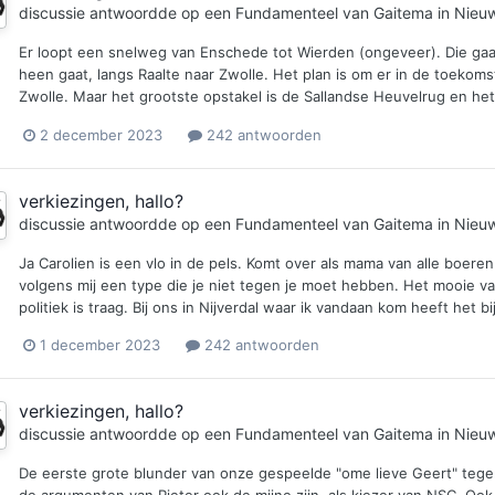
discussie antwoordde op een
Fundamenteel
van
Gaitema
in
Nieuw
Er loopt een snelweg van Enschede tot Wierden (ongeveer). Die gaat
heen gaat, langs Raalte naar Zwolle. Het plan is om er in de toeko
Zwolle. Maar het grootste opstakel is de Sallandse Heuvelrug en h
2 december 2023
242 antwoorden
verkiezingen, hallo?
discussie antwoordde op een
Fundamenteel
van
Gaitema
in
Nieuw
Ja Carolien is een vlo in de pels. Komt over als mama van alle boe
volgens mij een type die je niet tegen je moet hebben. Het mooie va
politiek is traag. Bij ons in Nijverdal waar ik vandaan kom heeft het 
1 december 2023
242 antwoorden
verkiezingen, hallo?
discussie antwoordde op een
Fundamenteel
van
Gaitema
in
Nieuw
De eerste grote blunder van onze gespeelde "ome lieve Geert" tege
de argumenten van Pieter ook de mijne zijn, als kiezer van NSC. Ook