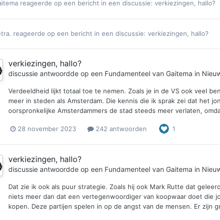
aitema
reageerde op een bericht in een discussie:
verkiezingen, hallo?
tra.
reageerde op een bericht in een discussie:
verkiezingen, hallo?
verkiezingen, hallo?
discussie antwoordde op een
Fundamenteel
van
Gaitema
in
Nieuw
Verdeeldheid lijkt totaal toe te nemen. Zoals je in de VS ook veel b
meer in steden als Amsterdam. Die kennis die ik sprak zei dat het j
oorspronkelijke Amsterdammers de stad steeds meer verlaten, omdat z
28 november 2023
242 antwoorden
1
verkiezingen, hallo?
discussie antwoordde op een
Fundamenteel
van
Gaitema
in
Nieuw
Dat zie ik ook als puur strategie. Zoals hij ook Mark Rutte dat geleer
niets meer dan dat een vertegenwoordiger van koopwaar doet die jo
kopen. Deze partijen spelen in op de angst van de mensen. Er zijn 