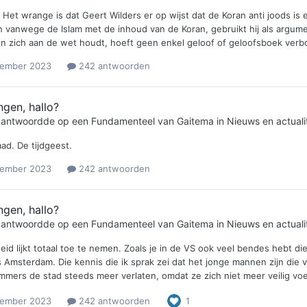
. Het wrange is dat Geert Wilders er op wijst dat de Koran anti joods is
n vanwege de Islam met de inhoud van de Koran, gebruikt hij als argume
n zich aan de wet houdt, hoeft geen enkel geloof of geloofsboek verbo
vember 2023
242 antwoorden
ngen, hallo?
e antwoordde op een
Fundamenteel
van
Gaitema
in
Nieuws en actualit
ad. De tijdgeest.
vember 2023
242 antwoorden
ngen, hallo?
e antwoordde op een
Fundamenteel
van
Gaitema
in
Nieuws en actualit
eid lijkt totaal toe te nemen. Zoals je in de VS ook veel bendes hebt d
s Amsterdam. Die kennis die ik sprak zei dat het jonge mannen zijn die 
mers de stad steeds meer verlaten, omdat ze zich niet meer veilig voele
vember 2023
242 antwoorden
1