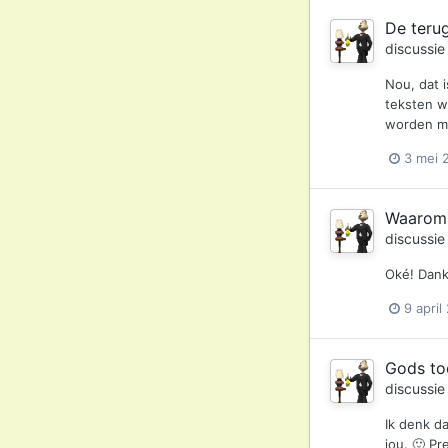
De teru
discussi
Nou, dat 
teksten wa
worden me
3 mei 
Waarom s
discussi
Oké! Dank
9 april
Gods to
discussi
Ik denk d
jou. 🙂 Pr