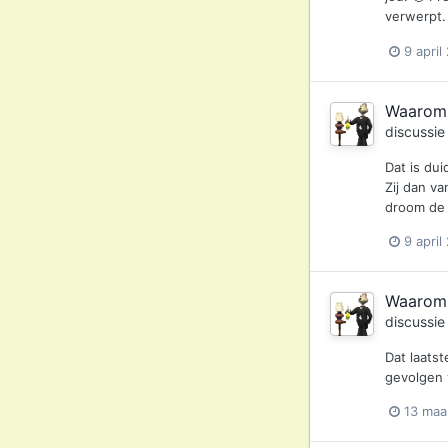
verwerpt. 
9 april
Waarom s
discussi
Dat is dui
Zij dan v
droom de 
9 april
Waarom s
discussi
Dat laatst
gevolgen 
13 maa