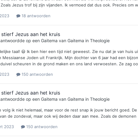
Zoals Jezus trof bij zijn vijanden. Ik vermoed dat dus ook. Precies om wa
 2023
18 antwoorden
tierf Jezus aan het kruis
e antwoordde op een
Gaitema
van
Gaitema
in
Theologie
delijke taal! 😃 Ik ben hier een tijd niet geweest. Zie nu dat je van hui
an Messiaanse Joden uit Frankrijk. Mijn dochter van 6 jaar had een bijz
duivel scheuren in de grond maken en ons land verwoesten. Ze zag ook
 2023
150 antwoorden
tierf Jezus aan het kruis
e antwoordde op een
Gaitema
van
Gaitema
in
Theologie
e volg ik niet helemaal, maar voor de rest snap ik jouw bericht goed. D
van de zondeval, maar ook wij deden daar aan mee. Zoals de demonen sa
rt 2023
150 antwoorden