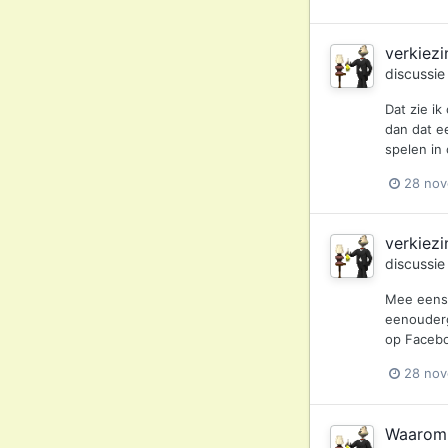
verkiezi
discussi
Dat zie ik
dan dat e
spelen in
28 no
verkiezi
discussi
Mee eens.
eenouderg
op Facebo
28 no
Waarom s