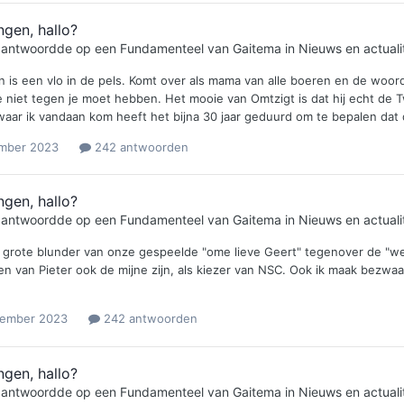
ngen, hallo?
e antwoordde op een
Fundamenteel
van
Gaitema
in
Nieuws en actualit
en is een vlo in de pels. Komt over als mama van alle boeren en de wo
e niet tegen je moet hebben. Het mooie van Omtzigt is dat hij echt de Tw
 waar ik vandaan kom heeft het bijna 30 jaar geduurd om te bepalen dat 
mber 2023
242 antwoorden
ngen, hallo?
e antwoordde op een
Fundamenteel
van
Gaitema
in
Nieuws en actualit
 grote blunder van onze gespeelde "ome lieve Geert" tegenover de "we
n van Pieter ook de mijne zijn, als kiezer van NSC. Ook ik maak bezwaar
vember 2023
242 antwoorden
ngen, hallo?
e antwoordde op een
Fundamenteel
van
Gaitema
in
Nieuws en actualit