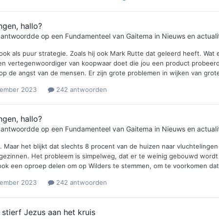
ngen, hallo?
e antwoordde op een
Fundamenteel
van
Gaitema
in
Nieuws en actualit
 ook als puur strategie. Zoals hij ook Mark Rutte dat geleerd heeft. Wat
en vertegenwoordiger van koopwaar doet die jou een product probeerd 
 op de angst van de mensen. Er zijn grote problemen in wijken van grot
vember 2023
242 antwoorden
ngen, hallo?
e antwoordde op een
Fundamenteel
van
Gaitema
in
Nieuws en actualit
 Maar het blijkt dat slechts 8 procent van de huizen naar vluchtelingen
ezinnen. Het probleem is simpelweg, dat er te weinig gebouwd word
ok een oproep delen om op Wilders te stemmen, om te voorkomen dat De
vember 2023
242 antwoorden
tierf Jezus aan het kruis