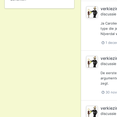
verkiezi
discussi
Ja Caroli
type die j
Nijverdal
1 dece
verkiezi
discussi
De eerste
argumente
zegt.
30 no
verkiezi
discussi