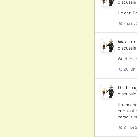
discussi
Helder. D
7 juli 
Waarom s
discussi
Weet je oo
26 jun
De teru
discussi
Ik denk d
ene kant 
paradijs 
3 mei 