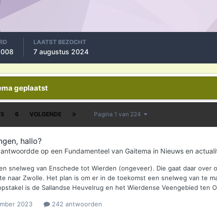
RD
LAATST BEZOCHT
 2008
7 augustus 2024
tema geplaatst
5
6
VOLGENDE
Pagina 1 van 224
ngen, hallo?
e antwoordde op een
Fundamenteel
van
Gaitema
in
Nieuws en actualit
een snelweg van Enschede tot Wierden (ongeveer). Die gaat daar over o
lte naar Zwolle. Het plan is om er in de toekomst een snelweg van te 
opstakel is de Sallandse Heuvelrug en het Wierdense Veengebied ten Oo
ember 2023
242 antwoorden