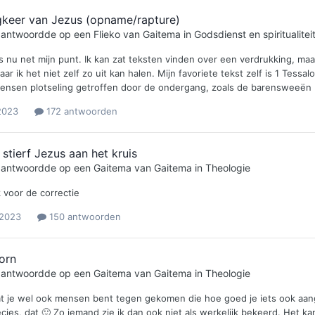
gkeer van Jezus (opname/rapture)
e antwoordde op een
Flieko
van
Gaitema
in
Godsdienst en spiritualitei
is nu net mijn punt. Ik kan zat teksten vinden over een verdrukking, m
ar ik het niet zelf zo uit kan halen. Mijn favoriete tekst zelf is 1 Tess
nsen plotseling getroffen door de ondergang, zoals de barensweeën bij e
2023
172 antwoorden
tierf Jezus aan het kruis
e antwoordde op een
Gaitema
van
Gaitema
in
Theologie
 voor de correctie
 2023
150 antwoorden
orn
e antwoordde op een
Gaitema
van
Gaitema
in
Theologie
at je wel ook mensen bent tegen gekomen die hoe goed je iets ook aang
ecies, dat 🙂 Zo iemand zie ik dan ook niet als werkelijk bekeerd. Het k