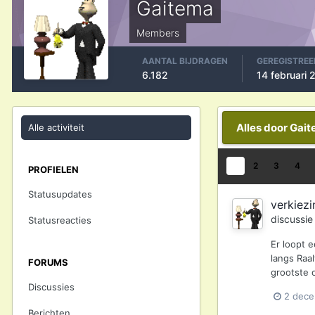
Gaitema
Members
AANTAL BIJDRAGEN
GEREGISTREE
6.182
14 februari
Alles door Gai
Alle activiteit
1
2
3
4
PROFIELEN
Statusupdates
verkiezi
discussi
Statusreacties
Er loopt 
langs Raa
FORUMS
grootste 
Discussies
2 dec
Berichten