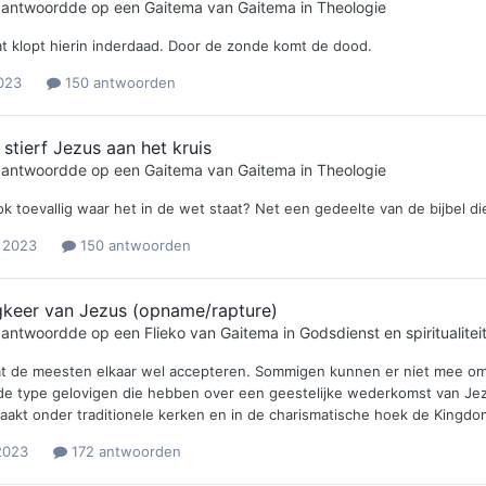
e antwoordde op een
Gaitema
van
Gaitema
in
Theologie
at klopt hierin inderdaad. Door de zonde komt de dood.
2023
150 antwoorden
tierf Jezus aan het kruis
e antwoordde op een
Gaitema
van
Gaitema
in
Theologie
k toevallig waar het in de wet staat? Net een gedeelte van de bijbel die
i 2023
150 antwoorden
gkeer van Jezus (opname/rapture)
e antwoordde op een
Flieko
van
Gaitema
in
Godsdienst en spiritualitei
at de meesten elkaar wel accepteren. Sommigen kunnen er niet mee omga
de type gelovigen die hebben over een geestelijke wederkomst van Jezu
maakt onder traditionele kerken en in de charismatische hoek de Kingdo
2023
172 antwoorden