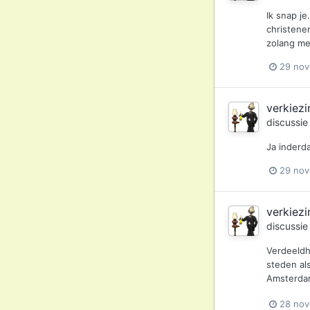
Ik snap je
christene
zolang me
29 no
verkiezi
discussi
Ja inderda
29 no
verkiezi
discussi
Verdeeldh
steden al
Amsterdam
28 no