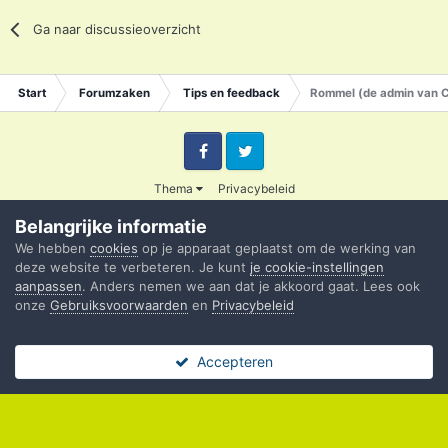
Ga naar discussieoverzicht
Start
Forumzaken
Tips en feedback
Rommel (de admin van C
Facebook
Twitter
Thema
Privacybeleid
© 2003 - 2020 Credible
Belangrijke informatie
Powered by Invision Community
We hebben
cookies
op je apparaat geplaatst om de werking van
deze website te verbeteren. Je kunt
je cookie-instellingen
aanpassen
. Anders nemen we aan dat je akkoord gaat. Lees ook
onze
Gebruiksvoorwaarden
en
Privacybeleid
Accepteren
Forums
Ongelezen
Sign In
Register
Meer