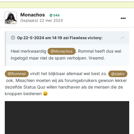
Monachos
544
Geplaatst
22 mei 2024
Op 22-5-2024 om 14:19 zei
Flawless victory
:
Heel merkwaardig
. Rommel heeft dus wel
@Monachos
ingelogd maar niet de spam verholpen. Vreemd.
vindt het blijkbaar allemaal wel best zo.
@Rommel
@sjako
ook. Misschien moeten wij als forumgebruikers gewoon lekker
dezelfde Status Quo willen handhaven als de mensen die de
knoppen bedienen
😄