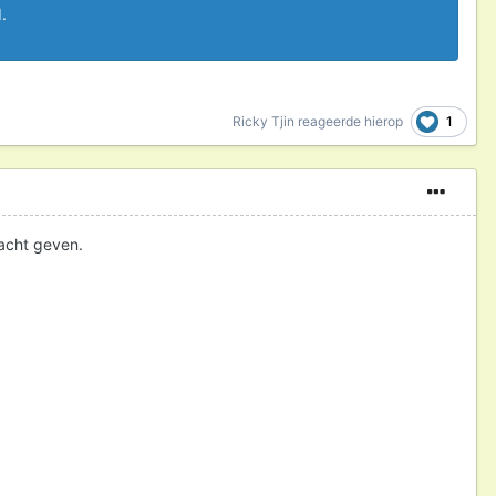
.
1
Ricky Tjin
reageerde hierop
acht geven.