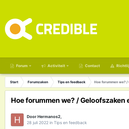
Forum
Activiteit
Contact
Richtli
Start
Forumzaken
Tips en feedback
Hoe forummen we? / G
Hoe forummen we? / Geloofszaken e
Door
Hermanos2
,
28 juli 2022
in
Tips en feedback