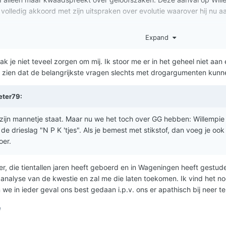
a volledig akkoord met zijn uitspraken over evolutie waarover hij nu a
Expand
k je niet teveel zorgen om mij. Ik stoor me er in het geheel niet aan 
zien dat de belangrijkste vragen slechts met drogargumenten kun
eter79
:
 zijn mannetje staat. Maar nu we het toch over GG hebben: Willempie 
e drieslag "N P K 'tjes". Als je bemest met stikstof, dan voeg je ook 
oer.
roer, die tientallen jaren heeft geboerd en in Wageningen heeft gestu
analyse van de kwestie en zal me die laten toekomen. Ik vind het no
we in ieder geval ons best gedaan i.p.v. ons er apathisch bij neer te
e