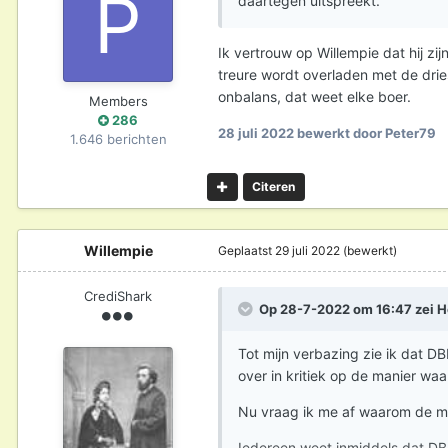
daartegen uitspreekt.
Ik vertrouw op Willempie dat hij zi
treure wordt overladen met de driesl
onbalans, dat weet elke boer.
Members
286
28 juli 2022
bewerkt door Peter79
1.646 berichten
Citeren
Willempie
Geplaatst
29 juli 2022
(bewerkt)
CrediShark
Op 28-7-2022 om 16:47 zei
H
Tot mijn verbazing zie ik dat DB
over in kritiek op de manier wa
Nu vraag ik me af waarom de mod
Iedereen weet inmiddels dat DBI