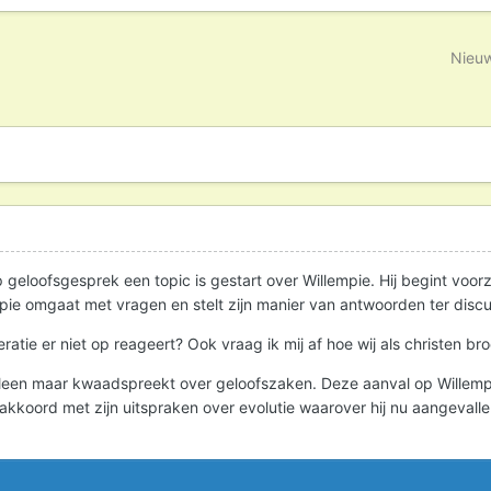
Nieuw
p geloofsgesprek een topic is gestart over Willempie. Hij begint voor
pie omgaat met vragen en stelt zijn manier van antwoorden ter disc
tie er niet op reageert? Ook vraag ik mij af hoe wij als christen br
leen maar kwaadspreekt over geloofszaken. Deze aanval op Willempie 
g akkoord met zijn uitspraken over evolutie waarover hij nu aangevalle