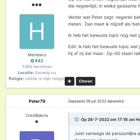
die negeerlijst, in welke gedaante h
Verder wat Peter zegt: negeren bet
meten. Dan meet ik mijzelf als 'bet
Ik heb het bewuste topic nog niet 
Edit: ik heb het bewuste topic wel 
hij of zij dat maar. Op GG staan tal
Members
842
7.465 berichten
Locatie:
Eeuwig nu
Religie:
Liefde is mijn religie.
Citeren
Peter79
Geplaatst
28 juli 2022
(bewerkt)
CrediBakvis
Op 28-7-2022 om 17:18 zei
H
Juist vanwege de persoonlijke aa