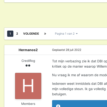
1
2
VOLGENDE
Pagina 1 van 2
Hermanos2
Geplaatst
28 juli 2022
CrediRog
Tot mijn verbazing zie ik dat DBI o
kritiek op de manier waarop Willem
Nu vraag ik me af waarom de modera
Iedereen weet inmiddels dat DBI al
mijn volledige steun. Ik ga volledi
betuigen.
Members