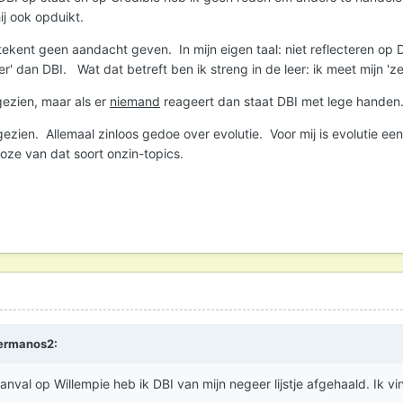
ij ook opduikt.
ekent geen aandacht geven. In mijn eigen taal: niet reflecteren op D
er' dan DBI. Wat dat betreft ben ik streng in de leer: ik meet mijn 'z
gezien, maar als er
niemand
reageert dan staat DBI met lege handen.
gezien. Allemaal zinloos gedoe over evolutie. Voor mij is evolutie e
loze van dat soort onzin-topics.
ermanos2
:
nval op Willempie heb ik DBI van mijn negeer lijstje afgehaald. Ik vin