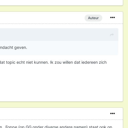
Auteur
andacht geven.
at topic echt niet kunnen. Ik zou willen dat iedereen zich
len. Foppe (op GG onder diverse andere namen) staat ook op