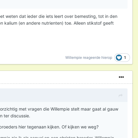
t weten dat ieder die iets leert over bemesting, tot in den
n kalium (en andere nutrienten) toe. Alleen stikstof geeft
1
Willempie
reageerde hierop
oorzichtig met vragen die Willempie stelt maar gaat al gauw
n ter discussie.
 broeders hier tegenaan kijken. Of kijken we weg?
pie zie ik als aanval op een christen broeder. Willempie