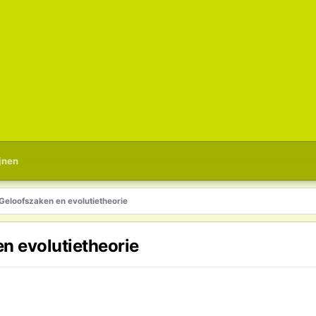
jnen
eloofszaken en evolutietheorie
n evolutietheorie