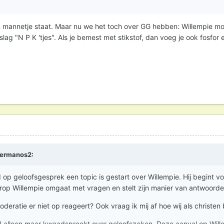
jn mannetje staat. Maar nu we het toch over GG hebben: Willempie moe
ag "N P K 'tjes". Als je bemest met stikstof, dan voeg je ook fosfor e
ermanos2
:
I op geloofsgesprek een topic is gestart over Willempie. Hij begint v
arop Willempie omgaat met vragen en stelt zijn manier van antwoorde
eratie er niet op reageert? Ook vraag ik mij af hoe wij als christen
 alleen maar kwaadspreekt over geloofszaken. Deze aanval op Willem