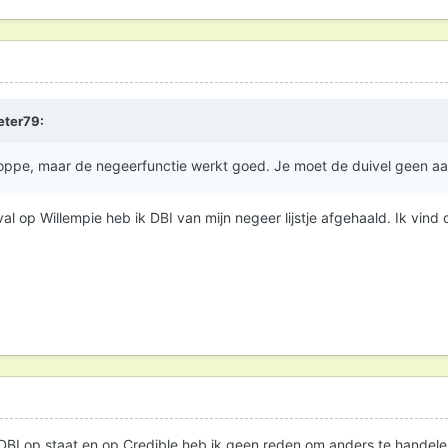
eter79
:
Foppe, maar de negeerfunctie werkt goed. Je moet de duivel geen a
l op Willempie heb ik DBI van mijn negeer lijstje afgehaald. Ik vind d
 DBI op staat en op Credible heb ik geen reden om anders te hande