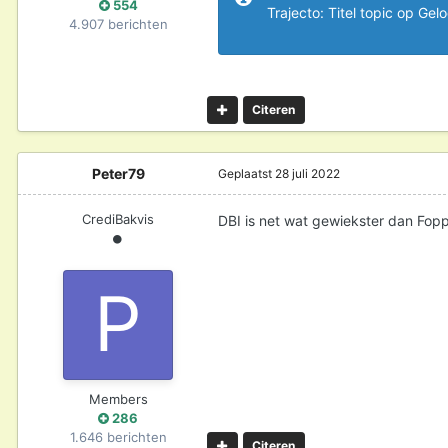
554
Trajecto: Titel topic op Gel
4.907 berichten
Citeren
Peter79
Geplaatst
28 juli 2022
CrediBakvis
DBI is net wat gewiekster dan Fop
Members
286
1.646 berichten
Citeren