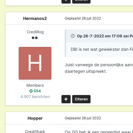
Hermanos2
Geplaatst
28 juli 2022
CrediRog
Op 28-7-2022 om 17:09 zei
P
DBI is net wat gewiekster dan 
Juist vanwege de persoonlijke aanva
daartegen uitspreekt.
Members
554
4.907 berichten
Citeren
Hopper
Geplaatst
28 juli 2022
CrediShark
Op GG heb ik een negeerlijst waar