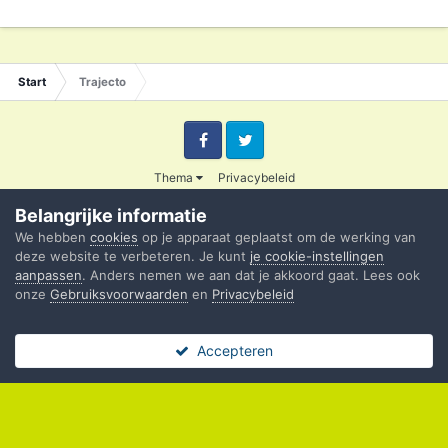
Start
Trajecto
Facebook
Twitter
Thema
Privacybeleid
© 2003 - 2020 Credible
Belangrijke informatie
Powered by Invision Community
We hebben
cookies
op je apparaat geplaatst om de werking van
deze website te verbeteren. Je kunt
je cookie-instellingen
aanpassen
. Anders nemen we aan dat je akkoord gaat. Lees ook
onze
Gebruiksvoorwaarden
en
Privacybeleid
Accepteren
Forums
Ongelezen
Sign In
Register
Meer