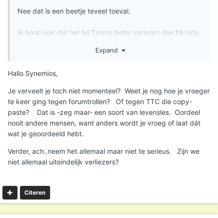
Nee dat is een beetje teveel toeval.
Ik hoop ook dat het bij Timmy beter verloopt dan bij Indy,
maar ik ben in ieder geval wel al voorbereid
Expand
Uiteindelijk is Indy er ook enorm van opgeknapt gelukkig.
Hallo Synemios,
Je verveelt je toch niet momenteel? Weet je nog hoe je vroeger
te keer ging tegen forumtrollen? Of tegen TTC die copy-
paste? Dat is -zeg maar- een soort van levensles. Oordeel
nooit andere mensen, want anders wordt je vroeg of laat dát
wat je geoordeeld hebt.
Verder, ach..neem het allemaal maar niet te serieus. Zijn we
niet allemaal uiteindelijk verliezers?
Citeren