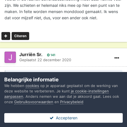
zijn. We schieten er helemaal niks mee op hier een punt van te
maken. In feite worden mensen monddood gemaakt. Ik wens
dat voor mijzelf niet, dus, voor een ander ook niet.
Citeren
Jurriën Sr.
141
Geplaatst
22 december 2020
Op 22-12-2020 om 12:11 zei
Chaim
:
Belangrijke informatie
We hebben
cookies
op je apparaat geplaatst om de werking van
Relevant is, dat het gedachtengoed in
deze website te verbeteren. Je kunt
je cookie-instellingen
Levensbeschouwing ter discussie kan worden gesteld
aanpassen
. Anders nemen we aan dat je akkoord gaat. Lees ook
met andersdenkenden, waar expliciet niet wordt
onze
Gebruiksvoorwaarden
en
Privacybeleid
gemodereerd op basis van de Apostolische
Geloofsbelijdenis en er vrijheid bestaat het over deze
Accepteren
zaken te hebben.
Forums
Ongelezen
Sign In
Register
Meer