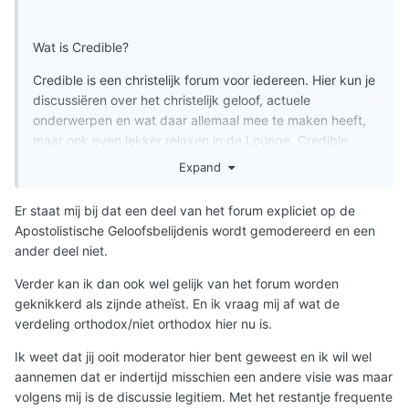
waarschijnlijk precies hetzelfde gedaan.
Wat is Credible?
Credible is een christelijk forum voor iedereen. Hier kun je
discussiëren over het christelijk geloof, actuele
onderwerpen en wat daar allemaal mee te maken heeft,
maar ook even lekker relaxen in de Lounge. Credible
wordt gerund door een enthousiast team. Doordat zij elk
Expand
een andere kerkelijke achtergrond hebben, is Credible
niet opgezet vanuit een bepaalde stroming. Er zijn twee
Er staat mij bij dat een deel van het forum expliciet op de
dingen heel belangrijk op Credible: respect en veiligheid.
Apostolistische Geloofsbelijdenis wordt gemodereerd en een
Bijna 24 uur per dag wordt het forum in de gaten
ander deel niet.
gehouden door de Credible-crew, die waar nodig van
zich laat horen. Zo kun je er dus vanuit gaan dat jouw
Verder kan ik dan ook wel gelijk van het forum worden
bijdrage hier veilig is!
geknikkerd als zijnde atheïst. En ik vraag mij af wat de
verdeling orthodox/niet orthodox hier nu is.
Wat zijn de doelstellingen van Credible?
Ik weet dat jij ooit moderator hier bent geweest en ik wil wel
Credible heeft als doel: het met elkaar in contact brengen
aannemen dat er indertijd misschien een andere visie was maar
van christelijke jongeren. Het forum biedt hen een plaats
volgens mij is de discussie legitiem. Met het restantje frequente
om samen met anderen over het geloof te praten en te