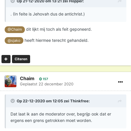
Op 21-12-2020 om 13:21 zei
Hopper
:
. (In feite is Jehovah dus de antichrist.)
dit lijkt mij toch als feit geponeerd.
@Chaim
heeft hiermee terecht gehandeld.
@sjako
Citeren
Chaim
157
Geplaatst
22 december 2020
Op 22-12-2020 om 12:05 zei
Thinkfree
:
Dat laat ik aan de moderator over, begrijp ook dat er
ergens een grens getrokken moet worden.