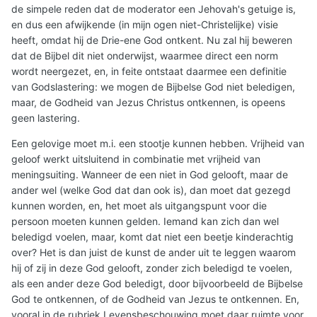
de simpele reden dat de moderator een Jehovah's getuige is,
en dus een afwijkende (in mijn ogen niet-Christelijke) visie
heeft, omdat hij de Drie-ene God ontkent. Nu zal hij beweren
dat de Bijbel dit niet onderwijst, waarmee direct een norm
wordt neergezet, en, in feite ontstaat daarmee een definitie
van Godslastering: we mogen de Bijbelse God niet beledigen,
maar, de Godheid van Jezus Christus ontkennen, is opeens
geen lastering.
Een gelovige moet m.i. een stootje kunnen hebben. Vrijheid van
geloof werkt uitsluitend in combinatie met vrijheid van
meningsuiting. Wanneer de een niet in God gelooft, maar de
ander wel (welke God dat dan ook is), dan moet dat gezegd
kunnen worden, en, het moet als uitgangspunt voor die
persoon moeten kunnen gelden. Iemand kan zich dan wel
beledigd voelen, maar, komt dat niet een beetje kinderachtig
over? Het is dan juist de kunst de ander uit te leggen waarom
hij of zij in deze God gelooft, zonder zich beledigd te voelen,
als een ander deze God beledigt, door bijvoorbeeld de Bijbelse
God te ontkennen, of de Godheid van Jezus te ontkennen. En,
vooral in de rubriek Levensbeschouwing moet daar ruimte voor