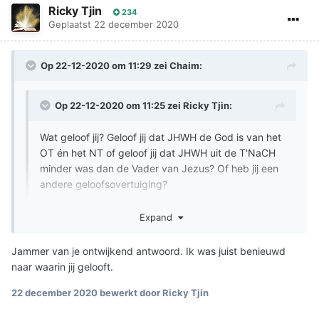
Ricky Tjin
234
Geplaatst
22 december 2020
Op 22-12-2020 om 11:29 zei
Chaim
:
Op 22-12-2020 om 11:25 zei
Ricky Tjin
:
Wat geloof jij? Geloof jij dat JHWH de God is van het
OT én het NT of geloof jij dat JHWH uit de T'NaCH
minder was dan de Vader van Jezus? Of heb jij een
andere geloofsovertuiging?
Expand
Ik ben hierin niet relevant. Het gaat erom wat de schrijver
van het bericht bedoelt in een discussie over gnstiek,
Jammer van je ontwijkend antwoord. Ik was juist benieuwd
waar een Demiurg dualistisch naast de hoogste God
naar waarin jij gelooft.
staat.
22 december 2020
bewerkt door Ricky Tjin