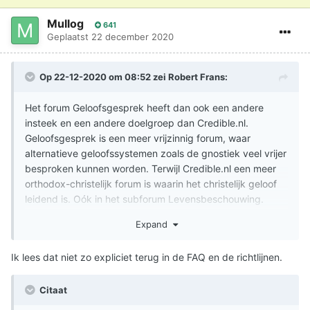
Daarom wordt zo vaak de context ter sprake gebracht op
Mullog
641
Geplaatst
22 december 2020
dit forum en hebben juist degene die voor de Schrift
uitdenken, daar zoveel moeite mee.
Op 22-12-2020 om 08:52 zei
Robert Frans
:
Het forum Geloofsgesprek heeft dan ook een andere
insteek en een andere doelgroep dan Credible.nl.
Geloofsgesprek is een meer vrijzinnig forum, waar
alternatieve geloofssystemen zoals de gnostiek veel vrijer
besproken kunnen worden. Terwijl Credible.nl een meer
orthodox-christelijk forum is waarin het christelijk geloof
leidend is. Oók in het subforum Levensbeschouwing.
Hier God afschilderen als de anti-christ of heer van het
Expand
duister is daarom logischerwijs absoluut not done, omdat
dat rechtsstreeks ingaat tegen de christelijke beginselen
Ik lees dat niet zo expliciet terug in de FAQ en de richtlijnen.
en zo door de doelgroep van Credible.nl onvermijdelijk als
zeer blasfemisch ervaren zal worden.
Citaat
Zou ik hier moderator zijn geweest, dan had ik