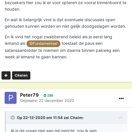
bezoekers hier zou ik er voor opteren ze vooral binnenboord te
discussiëren. Op deze manier kunnen deze jongeren
houden.
groeien in hun persoonlijk geloof en een ander daarbij
ondersteunen. Credible heeft als basis het christelijk
En wat ik belangrijk vind is dat eventuele discussies open
geloof, zoals dat kernachtig wordt beschreven in de
gehouden kunnen worden en niet gelijk doodgeslagen worden.
Apostolische Geloofsbelijdenis:
En ik vind het nogal zwabberend beleid als je eerst lang
iemand als
toestaat de paus een
@Fundamenteel
satansaanbidder te noemen om daarna binnen pakweg een
week al iemand te gaan bannen.
Citeren
Peter79
286
Geplaatst
22 december 2020
Op 22-12-2020 om 11:54 zei
Chaim
:
Al is de vraag niet aan mij gericht, zou ik een