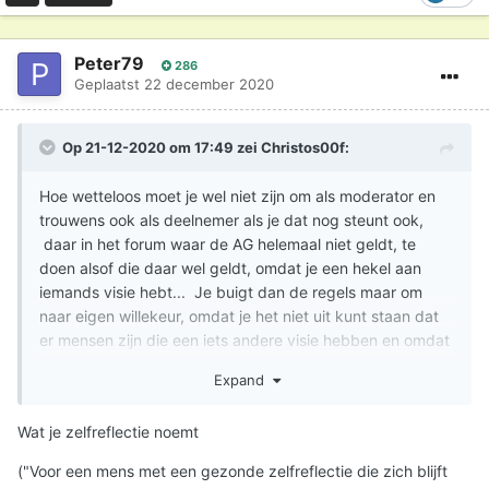
Peter79
286
Geplaatst
22 december 2020
Op 21-12-2020 om 17:49 zei
Christos00f
:
Hoe wetteloos moet je wel niet zijn om als moderator en
trouwens ook als deelnemer als je dat nog steunt ook,
daar in het forum waar de AG helemaal niet geldt, te
doen alsof die daar wel geldt, omdat je een hekel aan
iemands visie hebt... Je buigt dan de regels maar om
naar eigen willekeur, omdat je het niet uit kunt staan dat
er mensen zijn die een iets andere visie hebben en omdat
je het niet uit kunt staan dat je het niet met argumenten af
Expand
kunt. Hoe kinderachtig.
Wat je zelfreflectie noemt
("Voor een mens met een gezonde zelfreflectie die zich blijft