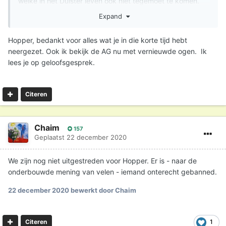
welke in het Duister leven ook niet tegemoet te komen.
Expand
Zij mogen op eigen kracht zich ontworstelen aan het
Duister, ik hoef hen daar niet bij te stimuleren noch tegen
Hopper, bedankt voor alles wat je in die korte tijd hebt
te werken.
neergezet. Ook ik bekijk de AG nu met vernieuwde ogen. Ik
lees je op geloofsgesprek.
Citeren
Chaim
157
Geplaatst
22 december 2020
We zijn nog niet uitgestreden voor Hopper. Er is - naar de
onderbouwde mening van velen - iemand onterecht gebanned.
22 december 2020
bewerkt door Chaim
1
Citeren