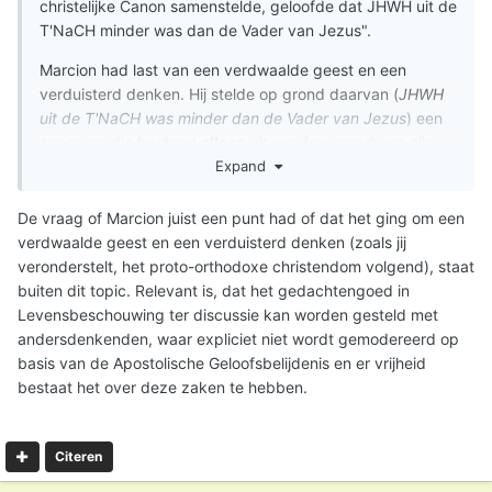
christelijke Canon samenstelde, geloofde dat JHWH uit de
T'NaCH minder was dan de Vader van Jezus".
Marcion had last van een verdwaalde geest en een
verduisterd denken. Hij stelde op grond daarvan (
JHWH
uit de T'NaCH was minder dan de Vader van Jezus
) een
canon op die bestond
alleen
uit een (op grond van zijn
Expand
visie) aangepast evangelie van Lucas en een aantal
brieven van Paulus, die hij had ontdaan van elke
verwijzing naar het Jodendom.
De vraag of Marcion juist een punt had of dat het ging om een
verdwaalde geest en een verduisterd denken (zoals jij
Het oude testament nam hij in geheel niet op in zijn
veronderstelt, het proto-orthodoxe christendom volgend), staat
'canon'. Deze praktijk, in een tijd dat er nog helemaal
buiten dit topic. Relevant is, dat het gedachtengoed in
geen sprake van een christelijke canon bestond, was juist
Levensbeschouwing ter discussie kan worden gesteld met
voor de kerk de reden er zelf eentje op te stellen.
andersdenkenden, waar expliciet niet wordt gemodereerd op
basis van de Apostolische Geloofsbelijdenis en er vrijheid
Marcion verduisterde (exclusieve) denken ging dus aan
bestaat het over deze zaken te hebben.
zijn canon vooraf, terwijl de kerk een (inclusief) denken
voorstond, dat kan ontstaan uit de gehele
Schrift, aangevuld met (nieuwtestamentische) materiaal.
Citeren
Uiteraard geselecteerd (uit meer dan 7000
manuscripten).