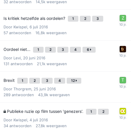
32
antwoorden
14,5k
weergaven
Is kritiek hetzelfde als oordelen?
1
2
3
Door
Kwispel
,
6 juli 2016
57
antwoorden
16,8k
weergaven
Oordeel niet...
1
2
3
4
6
Door
Levi
,
20 juni 2016
131
antwoorden
21,1k
weergaven
Brexit
1
2
3
4
12
Door
Thorgrem
,
25 juni 2016
289
antwoorden
43,9k
weergaven
Publieke ruzie op film tussen 'genezers'.
1
2
Door
Kwispel
,
4 juli 2016
34
antwoorden
27,8k
weergaven