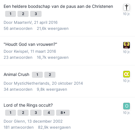
Een heldere boodschap van de paus aan de Christenen
1
2
3
Door
MaartenV
,
21 april 2016
56
antwoorden
21,6k
weergaven
"Houdt God van vrouwen?"
Door
Kwispel
,
11 maart 2016
23
antwoorden
16,7k
weergaven
Animal Crush
1
2
Door
MysticNetherlands
,
20 oktober 2014
34
antwoorden
9,8k
weergaven
Lord of the Rings occult?
1
2
3
4
8
Door
Glenn
,
13 december 2002
181
antwoorden
82,9k
weergaven