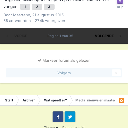
vangen
1
2
3
Door
MaartenV
,
21 augustus 2015
55
antwoorden
27,4k
weergaven
VORIGE
Pagina 1 van 35
VOLGENDE
Markeer forum als gelezen
Volgers
0
Start
Archief
Wat speelt er?
Media, nieuws en maatschappij
Facebook
Twitter
Thema
Privacybeleid