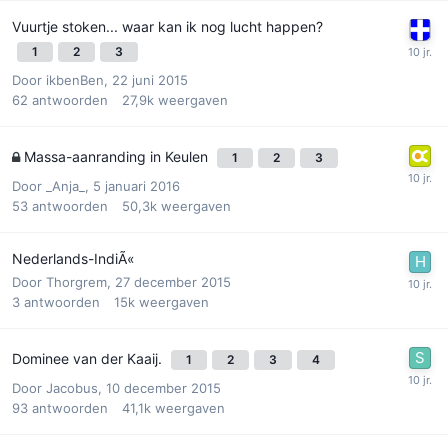
Vuurtje stoken... waar kan ik nog lucht happen?
1
2
3
Door
ikbenBen
,
22 juni 2015
62
antwoorden
27,9k
weergaven
Massa-aanranding in Keulen
1
2
3
Door
_Anja_
,
5 januari 2016
53
antwoorden
50,3k
weergaven
Nederlands-IndiÃ«
Door
Thorgrem
,
27 december 2015
3
antwoorden
15k
weergaven
Dominee van der Kaaij.
1
2
3
4
Door
Jacobus
,
10 december 2015
93
antwoorden
41,1k
weergaven