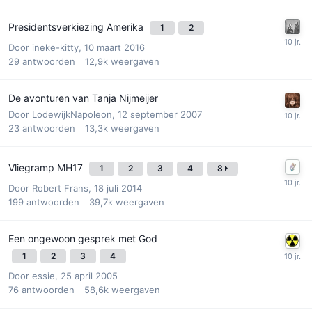
Presidentsverkiezing Amerika
1
2
Door
ineke-kitty
,
10 maart 2016
29
antwoorden
12,9k
weergaven
De avonturen van Tanja Nijmeijer
Door
LodewijkNapoleon
,
12 september 2007
23
antwoorden
13,3k
weergaven
Vliegramp MH17
1
2
3
4
8
Door
Robert Frans
,
18 juli 2014
199
antwoorden
39,7k
weergaven
Een ongewoon gesprek met God
1
2
3
4
Door
essie
,
25 april 2005
76
antwoorden
58,6k
weergaven