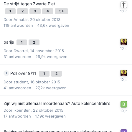
De strijd tegen Zwarte Piet
1
2
3
4
5
Door
Annatar
,
20 oktober 2013
119
antwoorden
43,6k
weergaven
parijs
1
2
Door
Dwarrel
,
14 november 2015
31
antwoorden
26,9k
weergaven
Poll over 9/11
1
2
Door
student
,
16 oktober 2015
41
antwoorden
27,2k
weergaven
Zijn wij niet allemaal moordenaars? Auto kolencentrale's
Door
ikbenBen
,
22 oktober 2015
17
antwoorden
17,9k
weergaven
Belgische bisschoppen roepen op om asielzoekers op te