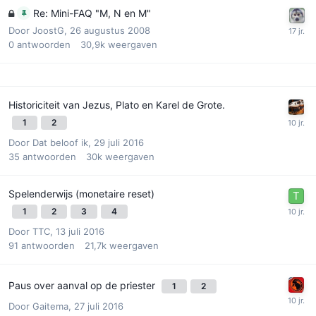
Re: Mini-FAQ "M, N en M"
Door
JoostG
,
26 augustus 2008
0
antwoorden
30,9k
weergaven
Historiciteit van Jezus, Plato en Karel de Grote.
1
2
Door
Dat beloof ik
,
29 juli 2016
35
antwoorden
30k
weergaven
Spelenderwijs (monetaire reset)
1
2
3
4
Door
TTC
,
13 juli 2016
91
antwoorden
21,7k
weergaven
Paus over aanval op de priester
1
2
Door
Gaitema
,
27 juli 2016