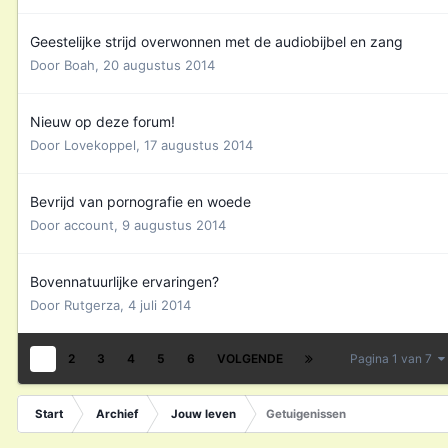
Geestelijke strijd overwonnen met de audiobijbel en zang
Door
Boah
,
20 augustus 2014
Nieuw op deze forum!
Door
Lovekoppel
,
17 augustus 2014
Bevrijd van pornografie en woede
Door
account
,
9 augustus 2014
Bovennatuurlijke ervaringen?
Door
Rutgerza
,
4 juli 2014
1
2
3
4
5
6
VOLGENDE
Pagina 1 van 7
Start
Archief
Jouw leven
Getuigenissen