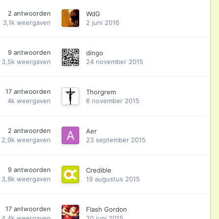
2
antwoorden
WdG
3,1k
weergaven
2 juni 2016
9
antwoorden
dingo
3,5k
weergaven
24 november 2015
17
antwoorden
Thorgrem
4k
weergaven
6 november 2015
2
antwoorden
Aer
2,9k
weergaven
23 september 2015
9
antwoorden
Credible
3,8k
weergaven
19 augustus 2015
17
antwoorden
Flash Gordon
4,4k
weergaven
20 juni 2015