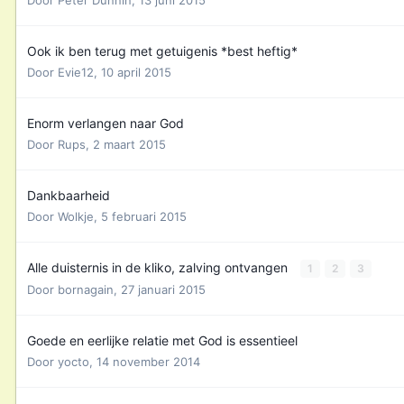
Door
Peter Dunnin
,
13 juni 2015
Ook ik ben terug met getuigenis *best heftig*
Door
Evie12
,
10 april 2015
Enorm verlangen naar God
Door
Rups
,
2 maart 2015
Dankbaarheid
Door
Wolkje
,
5 februari 2015
Alle duisternis in de kliko, zalving ontvangen
1
2
3
Door
bornagain
,
27 januari 2015
Goede en eerlijke relatie met God is essentieel
Door
yocto
,
14 november 2014