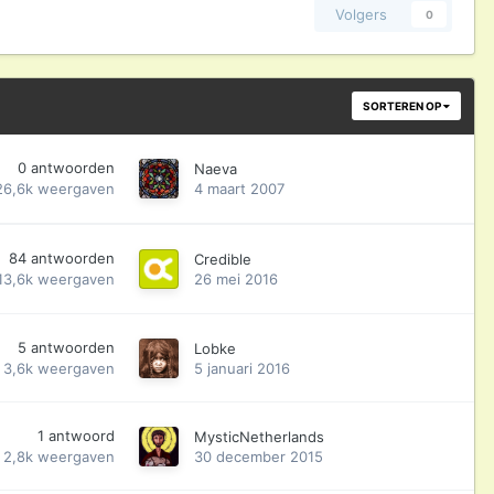
Volgers
0
SORTEREN OP
0
antwoorden
Naeva
26,6k
weergaven
4 maart 2007
84
antwoorden
Credible
13,6k
weergaven
26 mei 2016
5
antwoorden
Lobke
3,6k
weergaven
5 januari 2016
1
antwoord
MysticNetherlands
2,8k
weergaven
30 december 2015