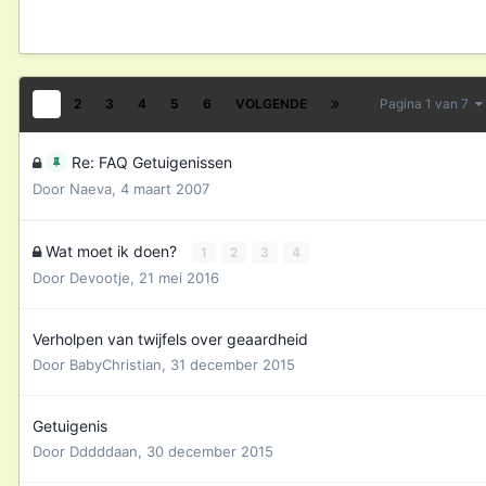
1
2
3
4
5
6
VOLGENDE
Pagina 1 van 7
Re: FAQ Getuigenissen
Door
Naeva
,
4 maart 2007
Wat moet ik doen?
1
2
3
4
Door
Devootje
,
21 mei 2016
Verholpen van twijfels over geaardheid
Door
BabyChristian
,
31 december 2015
Getuigenis
Door
Dddddaan
,
30 december 2015