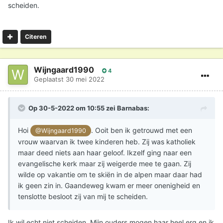
scheiden.
Citeren
Wijngaard1990
4
Geplaatst
30 mei 2022
Op 30-5-2022 om 10:55 zei
Barnabas
:
Hoi
. Ooit ben ik getrouwd met een
@Wijngaard1990
vrouw waarvan ik twee kinderen heb. Zij was katholiek
maar deed niets aan haar geloof. Ikzelf ging naar een
evangelische kerk maar zij weigerde mee te gaan. Zij
wilde op vakantie om te skiën in de alpen maar daar had
ik geen zin in. Gaandeweg kwam er meer onenigheid en
tenslotte besloot zij van mij te scheiden.
Ik wil echt niet scheiden. Mijn ouders mogen haar heel erg en ik