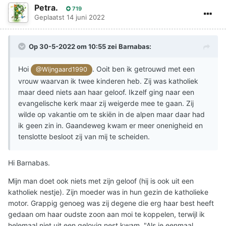
Petra.
719
Geplaatst
14 juni 2022
Op 30-5-2022 om 10:55 zei
Barnabas
:
Hoi
. Ooit ben ik getrouwd met een
@Wijngaard1990
vrouw waarvan ik twee kinderen heb. Zij was katholiek
maar deed niets aan haar geloof. Ikzelf ging naar een
evangelische kerk maar zij weigerde mee te gaan. Zij
wilde op vakantie om te skiën in de alpen maar daar had
ik geen zin in. Gaandeweg kwam er meer onenigheid en
tenslotte besloot zij van mij te scheiden.
Hi Barnabas.
Mijn man doet ook niets met zijn geloof (hij is ook uit een
katholiek nestje). Zijn moeder was in hun gezin de katholieke
motor. Grappig genoeg was zij degene die erg haar best heeft
gedaan om haar oudste zoon aan moi te koppelen, terwijl ik
helemaal niet uit een gelovig nest kwam. "Als je eenmaal