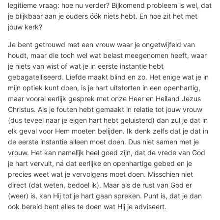
legitieme vraag: hoe nu verder? Bijkomend probleem is wel, dat
je blijkbaar aan je ouders óók niets hebt. En hoe zit het met
jouw kerk?
Je bent getrouwd met een vrouw waar je ongetwijfeld van
houdt, maar die toch wel wat belast meegenomen heeft, waar
je niets van wist of wat je in eerste instantie hebt
gebagatelliseerd. Liefde maakt blind en zo. Het enige wat je in
mijn optiek kunt doen, is je hart uitstorten in een openhartig,
maar vooral eerlijk gesprek met onze Heer en Heiland Jezus
Christus. Als je fouten hebt gemaakt in relatie tot jouw vrouw
(dus teveel naar je eigen hart hebt geluisterd) dan zul je dat in
elk geval voor Hem moeten belijden. Ik denk zelfs dat je dat in
de eerste instantie alleen moet doen. Dus niet samen met je
vrouw. Het kan namelijk heel goed zijn, dat de vrede van God
je hart vervult, ná dat eerlijke en openhartige gebed en je
precies weet wat je vervolgens moet doen. Misschien niet
direct (dat weten, bedoel ik). Maar als de rust van God er
(weer) is, kan Hij tot je hart gaan spreken. Punt is, dat je dan
ook bereid bent alles te doen wat Hij je adviseert.