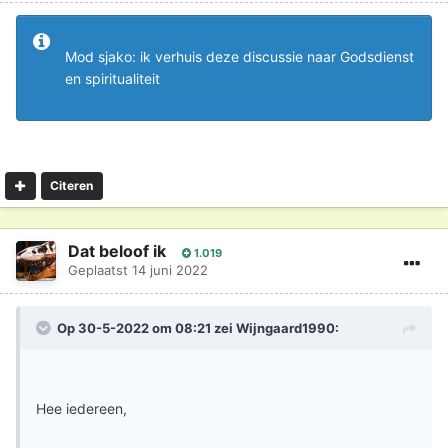
Mod sjako: ik verhuis deze discussie naar Godsdienst
en spiritualiteit
Citeren
Dat beloof ik
1.019
Geplaatst
14 juni 2022
Op 30-5-2022 om 08:21 zei
Wijngaard1990
:
Hee iedereen,