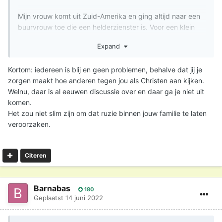
Mijn vrouw komt uit Zuid-Amerika en ging altijd naar een
buurvrouw toe die een helderzienster is. Voor een klein
bedrag wordt dan de toekomst voorspeld. Nu heeft mijn
Expand
vrouw een Spaanstalige helderzienster in de stad
gevonden en ze gaat daar met mijn moeder naar toe. Ik
Kortom: iedereen is blij en geen problemen, behalve dat jij je
weet niet zo goed wat ik hiervan moet vinden. Mijn
zorgen maakt hoe anderen tegen jou als Christen aan kijken.
moeder en vader zijn beide Protestants, maar hebben
Welnu, daar is al eeuwen discussie over en daar ga je niet uit
hier geen problemen mee. Mijn moeder is voornamelijk
komen.
erg geïnteresseerd in dat soort dingen zoals
Het zou niet slim zijn om dat ruzie binnen jouw familie te laten
waarzegsters en tarotkaartlezers. Ik vind het heel goed
veroorzaken.
dat mijn vrouw en moeder een goede band met elkaar
hebben, maar ik weet niet hoe ik als Christen achter deze
praktijken moet staan. Is het niet een vorm van hekserij?
Citeren
Barnabas
180
Geplaatst
14 juni 2022