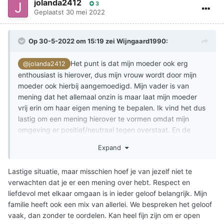
jolanda2412
3
Geplaatst
30 mei 2022
Op 30-5-2022 om 15:19 zei
Wijngaard1990
:
Het punt is dat mijn moeder ook erg
@jolanda2412
enthousiast is hierover, dus mijn vrouw wordt door mijn
moeder ook hierbij aangemoedigd. Mijn vader is van
mening dat het allemaal onzin is maar laat mijn moeder
vrij erin om haar eigen mening te bepalen. Ik vind het dus
lastig om een mening hierover te vormen omdat mijn
omgeving er positief/neutraal tegen overstaat. En de
Bijbel zegt dan weer wat anders...
Expand
Lastige situatie, maar misschien hoef je van jezelf niet te
verwachten dat je er een mening over hebt. Respect en
liefdevol met elkaar omgaan is in ieder geloof belangrijk. Mijn
familie heeft ook een mix van allerlei. We bespreken het geloof
vaak, dan zonder te oordelen. Kan heel fijn zijn om er open