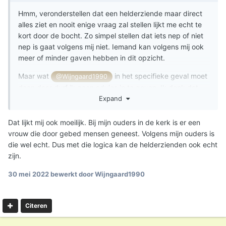
Hmm, veronderstellen dat een helderziende maar direct
alles ziet en nooit enige vraag zal stellen lijkt me echt te
kort door de bocht. Zo simpel stellen dat iets nep of niet
nep is gaat volgens mij niet. Iemand kan volgens mij ook
meer of minder gaven hebben in dit opzicht.
Maar wat
in het specifieke geval moet
@Wijngaard1990
doen daar durf ik geen advies in te geven. Ik denk dat
Expand
anderen al zo het één en ander ter overweging hebben
gepost en ik laat het hierbij.
Dat lijkt mij ook moeilijk. Bij mijn ouders in de kerk is er een
vrouw die door gebed mensen geneest. Volgens mijn ouders is
die wel echt. Dus met die logica kan de helderzienden ook echt
zijn.
30 mei 2022
bewerkt door Wijngaard1990
Citeren