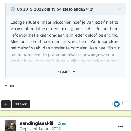
Op 30-5-2022 om 19:54 zei
jolanda2412
:
Lastige situatie, maar misschien hoef je van jezelf niet te
verwachten dat je er een mening over hebt. Respect en
liefdevol met elkaar omgaan is in ieder geloof belangrijk.
Mijn familie heeft ook een mix van allerlei. We bespreken
het geloof vaak, dan zonder te oordelen. Kan heel fijn zijn
om er open over te praten en elkaars beweegreden te
ontdekken. Ieder heeft denk ik zijn eigen zoektocht naar
een zinvol bestaan, maar liefde voor jezelf en je
Expand
medemens is volgens mij altijd een belangrijk ijkpunt.
Maar ik bezit de waarheid ook niet, bovenstaand is alleen
Amen.
mijn opvatting
1
Citeren
sandingisaskill
181
Geplaatst
14 juni 2022