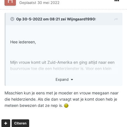
Geplaatst
30 mei 2022
Op 30-5-2022 om 08:21 zei
Wijngaard1990
:
Hee iedereen,
Mijn vrouw komt uit Zuid-Amerika en ging altijd naar een
buurvrouw toe die een helderzienster is. Voor een klein
bedrag wordt dan de toekomst voorspeld. Nu heeft mijn
Expand
vrouw een Spaanstalige helderzienster in de stad
gevonden en ze gaat daar met mijn moeder naar toe. Ik
Misschien kun je eens met je moeder en vrouw meegaan naar
weet niet zo goed wat ik hiervan moet vinden. Mijn
die helderziende. Als die dan vraagt wat je komt doen heb je
moeder en vader zijn beide Protestants, maar hebben
meteen bewezen dat ze nep is.
hier geen problemen mee. Mijn moeder is voornamelijk
erg geïnteresseerd in dat soort dingen zoals
waarzegsters en tarotkaartlezers. Ik vind het heel goed
Citeren
dat mijn vrouw en moeder een goede band met elkaar