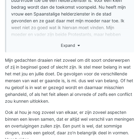
buurvrouw toe die een helderzienster is. Voor een klein
bedrag wordt dan de toekomst voorspeld. Nu heeft mijn
vrouw een Spaanstalige helderzienster in de stad
gevonden en ze gaat daar met mijn moeder naar toe. Ik
weet niet zo goed wat ik hiervan moet vinden. Mijn
moeder en vader zijn beide Protestants, maar hebben
hier geen problemen mee. Mijn moeder is voornamelijk
Expand
erg geïnteresseerd in dat soort dingen zoals
waarzegsters en tarotkaartlezers. Ik vind het heel goed
Mijn gedachten draaien niet zoveel om dit soort onderwerpen
dat mijn vrouw en moeder een goede band met elkaar
of zij in beginsel goed of slecht zijn. Ik stel meer belang in wat
hebben, maar ik weet niet hoe ik als Christen achter deze
het met jou en jullie doet. De gevolgen voor de verschillende
praktijken moet staan. Is het niet een vorm van hekserij?
mensen van wat er gaande is, is mi. dus wel van belang. Of het
nu geloof is in wat er gezegd wordt en daarnaar misschien
gehandeld, of als het feit alleen al onvrede of zelfs een conflict
zou kunnen uitlokken.
Ook al hou je nog zoveel van elkaar, er zijn zoveel aspecten
binnen een leven samen, dat er altijd wel verschil van meningen
en overtuigingen zullen zijn. Een punt is wel, dat sommige
dingen, zoals een geloof, daar zo'n belangrijk deel in vormen.