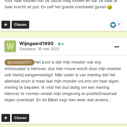
voor haar bidden dat ze Jezus mag vinden en dat ze daar al
haar kracht uit put. En zelf het goede voorbeeld geven
1
Citeren
Wijngaard1990
4
Geplaatst
30 mei 2022
Het punt is dat mijn moeder ook erg
@jolanda2412
enthousiast is hierover, dus mijn vrouw wordt door mijn moeder
ook hierbij aangemoedigd. Mijn vader is van mening dat het
allemaal onzin is maar laat mijn moeder vrij erin om haar eigen
mening te bepalen. Ik vind het dus lastig om een mening
hierover te vormen omdat mijn omgeving er positief/neutraal
tegen overstaat. En de Bijbel zegt dan weer wat anders...
Citeren