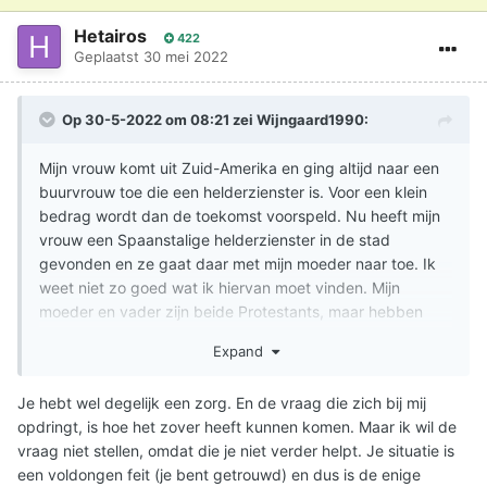
Hetairos
422
Geplaatst
30 mei 2022
Op 30-5-2022 om 08:21 zei
Wijngaard1990
:
Mijn vrouw komt uit Zuid-Amerika en ging altijd naar een
buurvrouw toe die een helderzienster is. Voor een klein
bedrag wordt dan de toekomst voorspeld. Nu heeft mijn
vrouw een Spaanstalige helderzienster in de stad
gevonden en ze gaat daar met mijn moeder naar toe. Ik
weet niet zo goed wat ik hiervan moet vinden. Mijn
moeder en vader zijn beide Protestants, maar hebben
hier geen problemen mee. Mijn moeder is voornamelijk
Expand
erg geïnteresseerd in dat soort dingen zoals
waarzegsters en tarotkaartlezers. Ik vind het heel goed
Je hebt wel degelijk een zorg. En de vraag die zich bij mij
dat mijn vrouw en moeder een goede band met elkaar
opdringt, is hoe het zover heeft kunnen komen. Maar ik wil de
hebben, maar ik weet niet hoe ik als Christen achter deze
vraag niet stellen, omdat die je niet verder helpt. Je situatie is
praktijken moet staan. Is het niet een vorm van hekserij?
een voldongen feit (je bent getrouwd) en dus is de enige