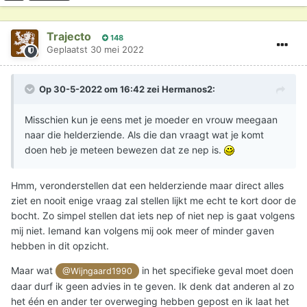
hebben, maar ik weet niet hoe ik als Christen achter deze
praktijken moet staan. Is het niet een vorm van hekserij?
Trajecto
148
Geplaatst
30 mei 2022
Op 30-5-2022 om 16:42 zei
Hermanos2
:
Misschien kun je eens met je moeder en vrouw meegaan
naar die helderziende. Als die dan vraagt wat je komt
doen heb je meteen bewezen dat ze nep is.
Hmm, veronderstellen dat een helderziende maar direct alles
ziet en nooit enige vraag zal stellen lijkt me echt te kort door de
bocht. Zo simpel stellen dat iets nep of niet nep is gaat volgens
mij niet. Iemand kan volgens mij ook meer of minder gaven
hebben in dit opzicht.
Maar wat
in het specifieke geval moet doen
@Wijngaard1990
daar durf ik geen advies in te geven. Ik denk dat anderen al zo
het één en ander ter overweging hebben gepost en ik laat het