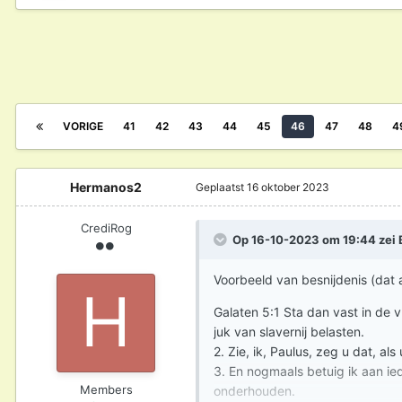
VORIGE
41
42
43
44
45
46
47
48
4
Hermanos2
Geplaatst
16 oktober 2023
CrediRog
Op 16-10-2023 om 19:44 zei
Voorbeeld van besnijdenis (dat 
Galaten 5:1 Sta dan vast in de v
juk van slavernij belasten.
2. Zie, ik, Paulus, zeg u dat, als
3. En nogmaals betuig ik aan iede
Members
onderhouden.