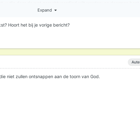
kt, u die door de wet gerechtvaardigd wilt worden; en daarmee bent 
Expand
Geest, uit het geloof, de hoop van de gerechtigheid.
ijk niet het besneden zijn enige kracht, en ook niet het onbesneden z
st? Hoort het bij je vorige bericht?
erkzaam is.
Aute
die niet zullen ontsnappen aan de toorn van God.