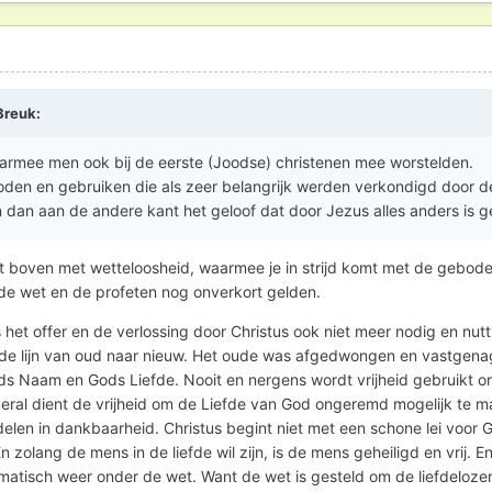
Breuk
:
aarmee men ook bij de eerste (Joodse) christenen mee worstelden.
oden en gebruiken die als zeer belangrijk werden verkondigd door d
en dan aan de andere kant het geloof dat door Jezus alles anders is 
komt boven met wetteloosheid, waarmee je in strijd komt met de gebod
 de wet en de profeten nog onverkort gelden.
het offer en de verlossing door Christus ook niet meer nodig en nuttig
de lijn van oud naar nieuw. Het oude was afgedwongen en vastgenag
 Gods Naam en Gods Liefde. Nooit en nergens wordt vrijheid gebruikt 
eral dient de vrijheid om de Liefde van God ongeremd mogelijk te ma
len in dankbaarheid. Christus begint niet met een schone lei voor 
 zolang de mens in de liefde wil zijn, is de mens geheiligd en vrij. E
utomatisch weer onder de wet. Want de wet is gesteld om de liefdelozen