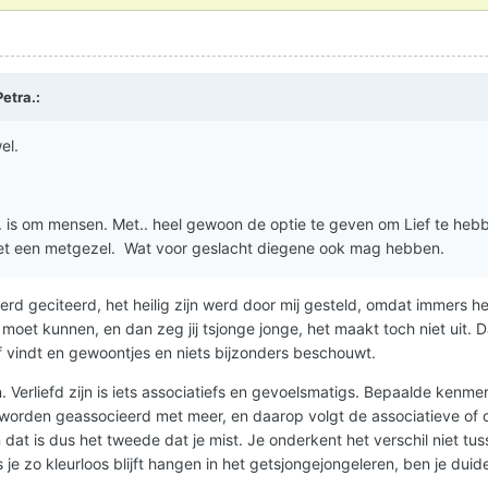
Petra.
:
el.
.. is om mensen. Met.. heel gewoon de optie te geven om Lief te he
met een metgezel. Wat voor geslacht diegene ook mag hebben.
werd geciteerd, het heilig zijn werd door mij gesteld, omdat immers he
 moet kunnen, en dan zeg jij tsjonge jonge, het maakt toch niet uit. 
lf vindt en gewoontjes en niets bijzonders beschouwt.
ijn. Verliefd zijn is iets associatiefs en gevoelsmatigs. Bepaalde kenme
orden geassocieerd met meer, en daarop volgt de associatieve of
 dat is dus het tweede dat je mist. Je onderkent het verschil niet tus
s je zo kleurloos blijft hangen in het getsjongejongeleren, ben je duide