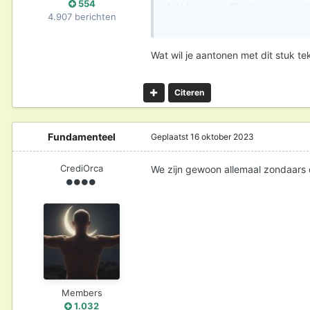
554
4. U bent van Christus losgeraa
4.907 berichten
genade gevallen.
5. Want wij verwachten door de 
6. In Christus Jezus heeft namel
Wat wil je aantonen met dit stuk tek
het geloof, dat door de liefde w
Citeren
Fundamenteel
Geplaatst
16 oktober 2023
CrediOrca
We zijn gewoon allemaal zondaars 
Members
1.032