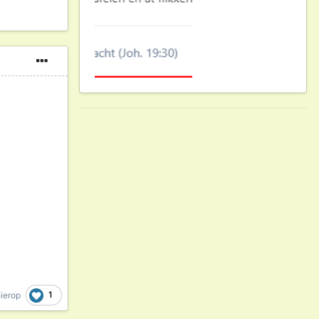
1
ierop