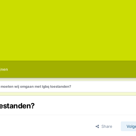
jnen
 moeten wij omgaan met lgbq toestanden?
oestanden?
Share
Volg