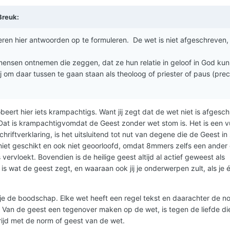
Breuk
:
eren hier antwoorden op te formuleren. De wet is niet afgeschreven
.
 nu mensen ontnemen die zeggen, dat ze hun relatie in geloof in God ku
j om daar tussen te gaan staan als theoloog of priester of paus (prec
beert hier iets krampachtigs. Want jij zegt dat de wet niet is afgesc
 Dat is krampachtigvomdat de Geest zonder wet stom is. Het is een v
chriftverklaring, is het uitsluitend tot nut van degene die de Geest in 
 niet geschikt en ook niet geoorloofd, omdat 8mmers zelfs een ander
vervloekt. Bovendien is de heilige geest altijd al actief geweest als
 wat de geest zegt, en waaraan ook jij je onderwerpen zult, als je 
je de boodschap. Elke wet heeft een regel tekst en daarachter de n
. Van de geest een tegenover maken op de wet, is tegen de liefde di
rijd met de norm of geest van de wet.