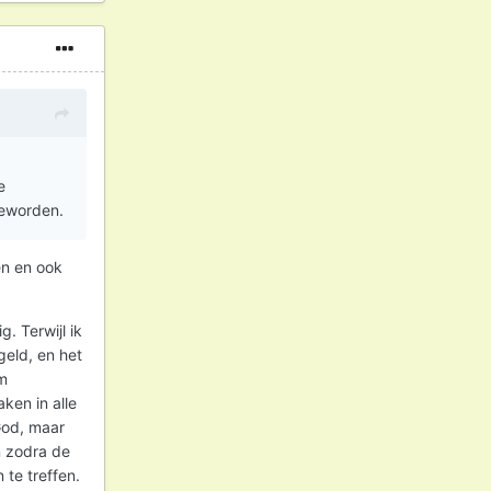
e
geworden.
en en ook
. Terwijl ik
eld, en het
om
ken in alle
God, maar
n zodra de
 te treffen.