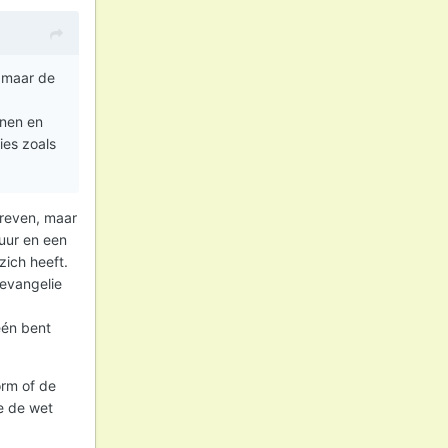
, maar de
nnen en
ies zoals
hreven, maar
uur en een
zich heeft.
 evangelie
één bent
orm of de
e de wet