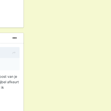
post van je
jbel afkeurt
 ik