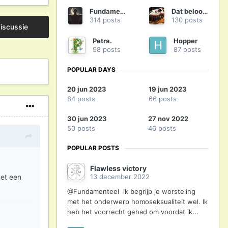
Fundamenteel
Dat beloof ik
314 posts
130 posts
iscussie
Petra.
Hopper
98 posts
87 posts
POPULAR DAYS
20 jun 2023
19 jun 2023
84 posts
66 posts
30 jun 2023
27 nov 2022
50 posts
46 posts
POPULAR POSTS
Flawless victory
13 december 2022
met een
@Fundamenteel ik begrijp je worsteling
met het onderwerp homoseksualiteit wel. Ik
heb het voorrecht gehad om voordat ik...