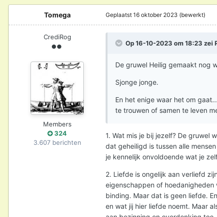
Tomega
Geplaatst
16 oktober 2023
(bewerkt)
CrediRog
Op 16-10-2023 om 18:23 zei
De gruwel Heilig gemaakt nog w
Sjonge jonge.
En het enige waar het om gaat.
te trouwen of samen te leven 
Members
324
1. Wat mis je bij jezelf? De gruwel 
3.607 berichten
dat geheiligd is tussen alle mensen
je kennelijk onvoldoende wat je ze
2. Liefde is ongelijk aan verliefd z
eigenschappen of hoedanigheden w
binding. Maar dat is geen liefde. En
en wat jij hier liefde noemt. Maar al
aan bezinning en overdenking toe.