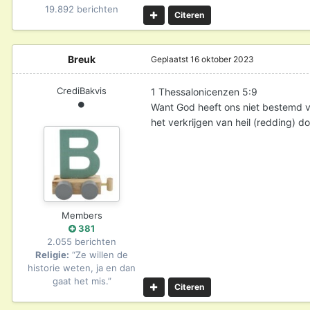
19.892 berichten
Citeren
Breuk
Geplaatst
16 oktober 2023
CrediBakvis
1 Thessalonicenzen 5:9
Want God heeft ons niet bestemd v
het verkrijgen van heil (redding) d
Members
381
2.055 berichten
Religie:
“Ze willen de
historie weten, ja en dan
gaat het mis.”
Citeren