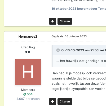
16 oktober 2023
bewerkt door Tom
Citeren
Hermanos2
Geplaatst
16 oktober 2023
CrediRog
Op 16-10-2023 om 21:56 zei
... het huwelijk dat geheiligd i
Dan heb ik je mogelijk ook verkeerd
waarin je stelde dat bijbelse gebo
zoals het huwelijk tussen dezelfde g
tegelijkertijd sympathie kan voele
Members
554
4.907 berichten
Citeren