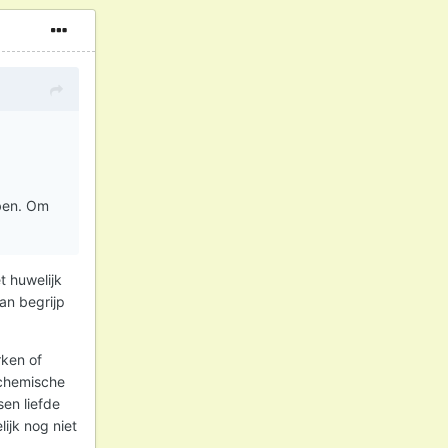
bben. Om
t huwelijk
Dan begrijp
rken of
 chemische
sen liefde
lijk nog niet