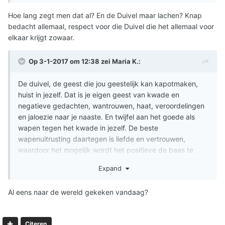
Hoe lang zegt men dat al? En de Duivel maar lachen? Knap
bedacht allemaal, respect voor die Duivel die het allemaal voor
elkaar krijgt zowaar.
Op 3-1-2017 om 12:38 zei
Maria K.
:
De duivel, de geest die jou geestelijk kan kapotmaken,
huist in jezelf. Dat is je eigen geest van kwade en
negatieve gedachten, wantrouwen, haat, veroordelingen
en jaloezie naar je naaste. En twijfel aan het goede als
wapen tegen het kwade in jezelf. De beste
wapenuitrusting daartegen is liefde en vertrouwen,
waardoor het mogelijk wordt het positieve de baas te
laten zijn in jezelf en zo ook je wereld te kunnen blijven
Expand
zien. Niet blind voor het kwaad, maar realistisch en vol
vertrouwen in het feit dat als je positief en liefdevol kijkt
Al eens naar de wereld gekeken vandaag?
naar je naaste, je ook vooral de positieve en liefdevolle
dingen ziet in je medemens en en andere
medeschepselen. Je datzelfde terug kunt krijgen. Of je
Citeren