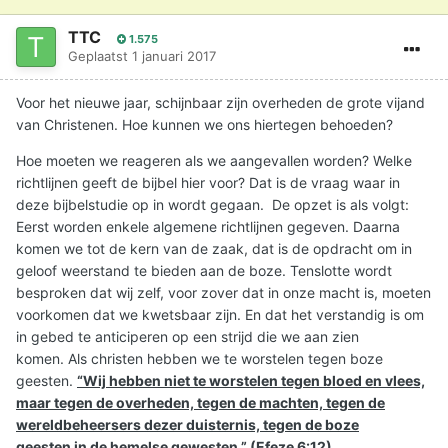
TTC
1.575
Geplaatst
1 januari 2017
Voor het nieuwe jaar, schijnbaar zijn overheden de grote vijand
van Christenen. Hoe kunnen we ons hiertegen behoeden?
Hoe moeten we reageren als we aangevallen worden? Welke
richtlijnen geeft de bijbel hier voor? Dat is de vraag waar in
deze bijbelstudie op in wordt gegaan. De opzet is als volgt:
Eerst worden enkele algemene richtlijnen gegeven. Daarna
komen we tot de kern van de zaak, dat is de opdracht om in
geloof weerstand te bieden aan de boze. Tenslotte wordt
besproken dat wij zelf, voor zover dat in onze macht is, moeten
voorkomen dat we kwetsbaar zijn. En dat het verstandig is om
in gebed te anticiperen op een strijd die we aan zien
komen. Als christen hebben we te worstelen tegen boze
geesten.
“Wij hebben niet te worstelen tegen bloed en vlees,
maar tegen de overheden, tegen de machten, tegen de
wereldbeheersers dezer duisternis, tegen de boze
geesten in de hemelse gewesten.” (Efeze 6:12)