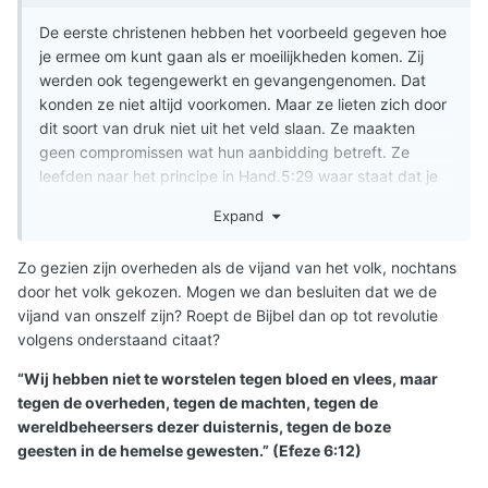
De eerste christenen hebben het voorbeeld gegeven hoe
je ermee om kunt gaan als er moeilijkheden komen. Zij
werden ook tegengewerkt en gevangengenomen. Dat
konden ze niet altijd voorkomen. Maar ze lieten zich door
dit soort van druk niet uit het veld slaan. Ze maakten
geen compromissen wat hun aanbidding betreft. Ze
leefden naar het principe in Hand.5:29 waar staat dat je
God als regeerder meer moet gehoorzamen dan mensen.
Expand
Natuurlijk zal een christen gehoorzaam willen zijn aan de
wetten van het land. Maar wanneer door die wetten hun
Zo gezien zijn overheden als de vijand van het volk, nochtans
aanbidding wordt verboden, dan zullen ze God meer
door het volk gekozen. Mogen we dan besluiten dat we de
gehoorzaam zijn. Natuurlijk zal je daarbij wel voorzichtig
vijand van onszelf zijn? Roept de Bijbel dan op tot revolutie
te werk gaan. Een christen zal ook niet naar het zwaard
volgens onderstaand citaat?
grijpen om zich te verdedigen. Jezus gaf die instructie
toen hijzelf gearresteerd werd. Dat kun je vinden in
“Wij hebben niet te worstelen tegen bloed en vlees, maar
Matth.26:52.
tegen de overheden, tegen de machten, tegen de
wereldbeheersers dezer duisternis, tegen de boze
geesten in de hemelse gewesten.” (Efeze 6:12)