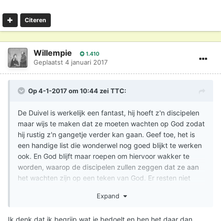
Citeren
Willempie
1.410
Geplaatst
4 januari 2017
Op 4-1-2017 om 10:44 zei
TTC
:
De Duivel is werkelijk een fantast, hij hoeft z'n discipelen
maar wijs te maken dat ze moeten wachten op God zodat
hij rustig z'n gangetje verder kan gaan. Geef toe, het is
een handige list die wonderwel nog goed blijkt te werken
ook. En God blijft maar roepen om hiervoor wakker te
worden, waarop de discipelen zullen zeggen dat ze aan
het wachten zijn op een teken van God. Er resten niet
veel vragen meer, ecco homo.
Expand
Ik denk dat ik begrijp wat je bedoelt en ben het daar dan