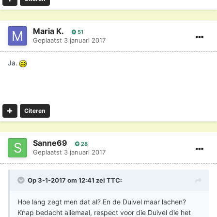
dit nu vertaalt naar Satan vol van kwade gedachte of
naar een liefdevolle God die binnen in jou werken.
Psychologisch en praktisch in je eigen leven is het
Maria K.
51
uiteindelijke effect is hetzelfde.
Geplaatst
3 januari 2017
Ja.
Citeren
Sanne69
28
Geplaatst
3 januari 2017
Op 3-1-2017 om 12:41 zei
TTC
:
Hoe lang zegt men dat al? En de Duivel maar lachen?
Knap bedacht allemaal, respect voor die Duivel die het