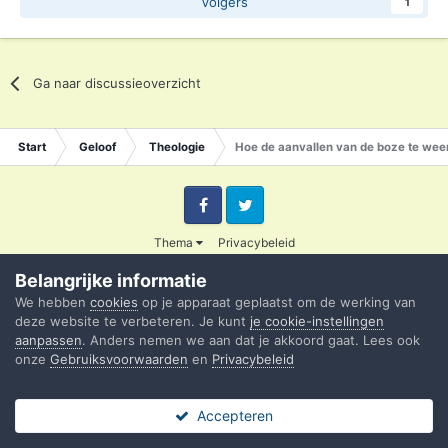
Volgers
1
Ga naar discussieoverzicht
Start
Geloof
Theologie
Hoe de aanvallen van de boze te wee
Facebook
Twitter
Thema
Privacybeleid
© 2003 - 2020 Credible
Belangrijke informatie
Powered by Invision Community
We hebben
cookies
op je apparaat geplaatst om de werking van
deze website te verbeteren. Je kunt
je cookie-instellingen
aanpassen
. Anders nemen we aan dat je akkoord gaat. Lees ook
onze
Gebruiksvoorwaarden
en
Privacybeleid
Accepteren
Forums
Ongelezen
Sign In
Register
Meer