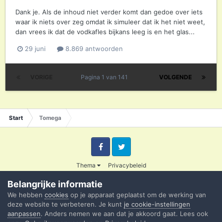
Dank je. Als de inhoud niet verder komt dan gedoe over iets
waar ik niets over zeg omdat ik simuleer dat ik het niet weet,
dan vrees ik dat de vodkafles bijkans leeg is en het glas...
29 juni
8.869 antwoorden
VORIGE
Pagina 1 van 141
VOLGENDE
Start
Tomega
Facebook
Twitter
Thema
Privacybeleid
© 2003 - 2020 Credible
Belangrijke informatie
Powered by Invision Community
We hebben
cookies
op je apparaat geplaatst om de werking van
deze website te verbeteren. Je kunt
je cookie-instellingen
aanpassen
. Anders nemen we aan dat je akkoord gaat. Lees ook