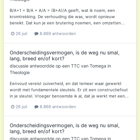
B/A+1 = B/A + A/A = (B+A)/A geeft, wat ik noem, een
kromtrekking. De verhouding die was, wordt opnieuw
bereikt. Dat kun je een brutering noemen, een omzetten...
26 juli
8.869 antwoorden
Onderscheidingsvermogen, is de weg nu smal,
lang, breed en/of kort?
discussie antwoordde op een
TTC
van
Tomega
in
Theologie
Eenvoud vereist zuiverheid, en dat temeer waar gewerkt
wordt met fundamentele sleutels. Er zit een constructiefout
in je sleutel. Vroeger benoemde ik al, dat je werkt met een...
26 juli
8.869 antwoorden
Onderscheidingsvermogen, is de weg nu smal,
lang, breed en/of kort?
discussie antwoordde op een
TTC
van
Tomega
in