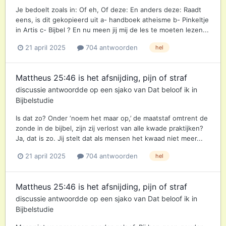
Je bedoelt zoals in: Of eh, Of deze: En anders deze: Raadt
eens, is dit gekopieerd uit a- handboek atheisme b- Pinkeltje
in Artis c- Bijbel ? En nu meen jij mij de les te moeten lezen...
21 april 2025
704 antwoorden
hel
Mattheus 25:46 is het afsnijding, pijn of straf
discussie antwoordde op een
sjako
van
Dat beloof ik
in
Bijbelstudie
Is dat zo? Onder ‘noem het maar op,’ de maatstaf omtrent de
zonde in de bijbel, zijn zij verlost van alle kwade praktijken?
Ja, dat is zo. Jij stelt dat als mensen het kwaad niet meer...
21 april 2025
704 antwoorden
hel
Mattheus 25:46 is het afsnijding, pijn of straf
discussie antwoordde op een
sjako
van
Dat beloof ik
in
Bijbelstudie