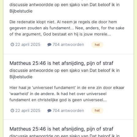
discussie antwoordde op een
sjako
van
Dat beloof ik
in
Bijbelstudie
Die redenatie klopt niet. Al neem je regels die door hem
gegeven zouden als fundament... Nee, anders, for the sake
of the argument, God bestaat en hij is jouw morele...
22 april 2025
704 antwoorden
hel
Mattheus 25:46 is het afsnijding, pijn of straf
discussie antwoordde op een
sjako
van
Dat beloof ik
in
Bijbelstudie
Hier haal je 'universeel fundament' in de ene zin door elkaar
'waarheid' in de andere. Ik had het over universeel
fundament en christelijke god is geen universeel...
22 april 2025
704 antwoorden
hel
Mattheus 25:46 is het afsnijding, pijn of straf
discussie antwoordde op een
sjako
van
Dat beloof ik
in