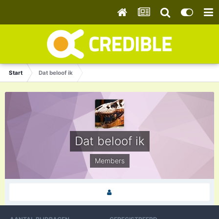
Start
Dat beloof ik
Dat beloof ik
Members