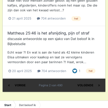
Maar niet voor mensen zonder geloof. Bij hen geen gouden
kalfjes, afgoderijen, kinderoffers noem het maar op. Die die
zijn dan ook van het kwaad verlost...?
21 april 2025
704 antwoorden
hel
Mattheus 25:46 is het afsnijding, pijn of straf
discussie antwoordde op een
sjako
van
Dat beloof ik
in
Bijbelstudie
Echt waar ?! En wat is aan de hand als 42 kleine kinderen
Elisa uitmaken voor kaalkop en laat ze vervolgens
vermoorden door een paar berinnen ?! Haat, wrok...
20 april 2025
704 antwoorden
1
hel
VORIGE
Pagina 2 van 490
VOLGENDE
Start
Dat beloof ik