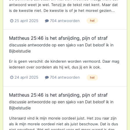
antwoord weet je wel. Tenzij je de tekst niet kent. Maar dat
is de kwestie niet. De kwestie is of je het moreel gezien...
25 april 2025
704 antwoorden
hel
Mattheus 25:46 is het afsnijding, pijn of straf
discussie antwoordde op een
sjako
van
Dat beloof ik
in
Bijbelstudie
Er is geen verschil: de kinderen worden vermoord. Daar mag
iedereen over oordelen als hij wil, dus jij en ik ook.
24 april 2025
704 antwoorden
hel
Mattheus 25:46 is het afsnijding, pijn of straf
discussie antwoordde op een
sjako
van
Dat beloof ik
in
Bijbelstudie
Uiteraard vind ik mijn morele oordeel juist. Het zou raar zijn
als ik mijn morele oordeel niet als juist beschouw. Dat is dus
niet opvallend. Wat mij oordeel voor mij meer waard is dan...