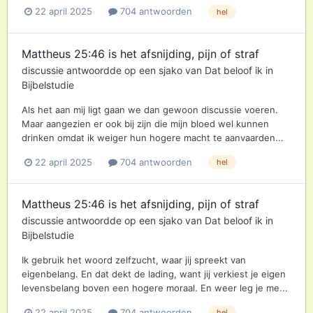
22 april 2025
704 antwoorden
hel
Mattheus 25:46 is het afsnijding, pijn of straf
discussie antwoordde op een
sjako
van
Dat beloof ik
in
Bijbelstudie
Als het aan mij ligt gaan we dan gewoon discussie voeren.
Maar aangezien er ook bij zijn die mijn bloed wel kunnen
drinken omdat ik weiger hun hogere macht te aanvaarden...
22 april 2025
704 antwoorden
hel
Mattheus 25:46 is het afsnijding, pijn of straf
discussie antwoordde op een
sjako
van
Dat beloof ik
in
Bijbelstudie
Ik gebruik het woord zelfzucht, waar jij spreekt van
eigenbelang. En dat dekt de lading, want jij verkiest je eigen
levensbelang boven een hogere moraal. En weer leg je me...
22 april 2025
704 antwoorden
hel