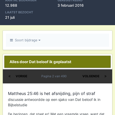
AANTAL BIJDRAGEN
GEREGISTREERD
12.988
3 februari 2016
LAATST BEZOCHT
21 juli
Soort bijdrage
Alles door Dat beloof ik geplaatst
VORIGE
Pagina 2 van 490
VOLGENDE
Mattheus 25:46 is het afsnijding, pijn of straf
discussie antwoordde op een
sjako
van
Dat beloof ik
in
Bijbelstudie
De berinnen, dat staat er! Wat een vreemde vraag, want dat