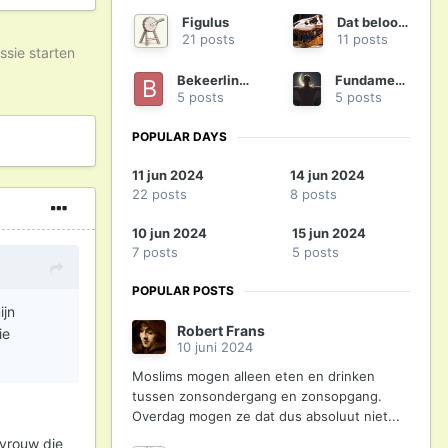
Figulus
Dat beloof ik
21 posts
11 posts
ssie starten
Bekeerling14
Fundamenteel
5 posts
5 posts
POPULAR DAYS
11 jun 2024
14 jun 2024
22 posts
8 posts
10 jun 2024
15 jun 2024
7 posts
5 posts
POPULAR POSTS
ijn
Robert Frans
ie
10 juni 2024
Moslims mogen alleen eten en drinken
tussen zonsondergang en zonsopgang.
Overdag mogen ze dat dus absoluut niet...
rvrouw die