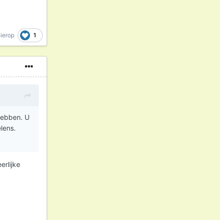
1
ierop
 hebben. U
lens.
erlijke