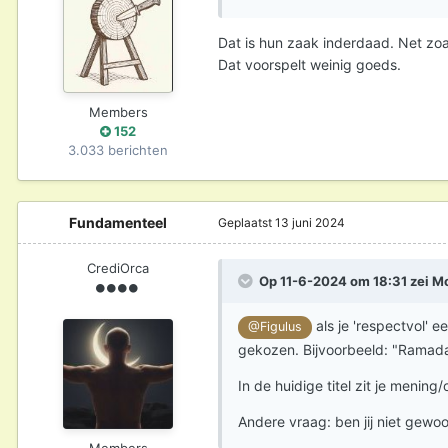
Dat is hun zaak inderdaad. Net zoal
Dat voorspelt weinig goeds.
Members
152
3.033 berichten
Fundamenteel
Geplaatst
13 juni 2024
CrediOrca
Op 11-6-2024 om 18:31 zei
M
als je 'respectvol' 
@Figulus
gekozen. Bijvoorbeeld: "Ramadan:
In de huidige titel zit je menin
Andere vraag: ben jij niet gew