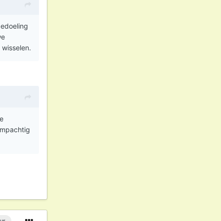
bedoeling
we
 wisselen.
de
ampachtig
ur