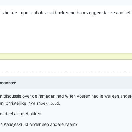
s het de mijne is als ik ze al bunkerend hoor zeggen dat ze aan het 
onachos
:
een discussie over de ramadan had willen voeren had je wel een andere
 christelijke invalshoek" o.i.d.
g/oordeel al ingebakken.
oon Kaasjeskruid onder een andere naam?