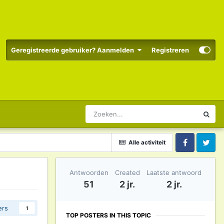
Geregistreerde gebruiker? Aanmelden
Registreren
Alle activiteit
Facebook
Twitter
Antwoorden
Created
Laatste antwoord
51
2 jr.
2 jr.
ers
1
TOP POSTERS IN THIS TOPIC