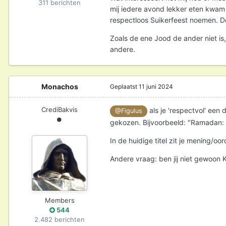
311 berichten
mij iedere avond lekker eten kwam
respectloos Suikerfeest noemen. D
Zoals de ene Jood de ander niet is,
andere.
Monachos
Geplaatst
11 juni 2024
CrediBakvis
als je 'respectvol' een
@Figulus
gekozen. Bijvoorbeeld: "Ramadan: ch
In de huidige titel zit je mening/o
Andere vraag: ben jij niet gewoon
Members
544
2.482 berichten