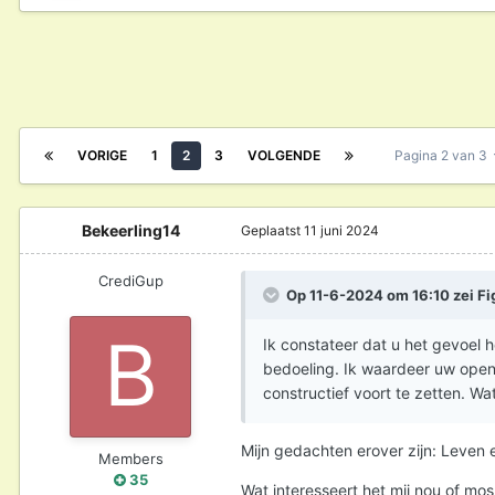
VORIGE
1
2
3
VOLGENDE
Pagina 2 van 3
Bekeerling14
Geplaatst
11 juni 2024
CrediGup
Op 11-6-2024 om 16:10 zei
Fi
Ik constateer dat u het gevoel h
bedoeling. Ik waardeer uw open
constructief voort te zetten. W
Mijn gedachten erover zijn: Leven e
Members
35
Wat interesseert het mij nou of mo