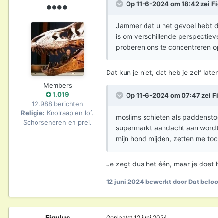
Op 11-6-2024 om 18:42 zei
Fi
Jammer dat u het gevoel hebt dat
is om verschillende perspectiev
proberen ons te concentreren o
Dat kun je niet, dat heb je zelf late
Members
1.019
Op 11-6-2024 om 07:47 zei
F
12.988 berichten
Religie:
Knolraap en lof.
moslims schieten als paddenstoe
Schorseneren en prei.
supermarkt aandacht aan wordt
mijn hond mijden, zetten me to
Je zegt dus het één, maar je doet h
12 juni 2024
bewerkt door Dat beloo
Figulus
Geplaatst
12 juni 2024