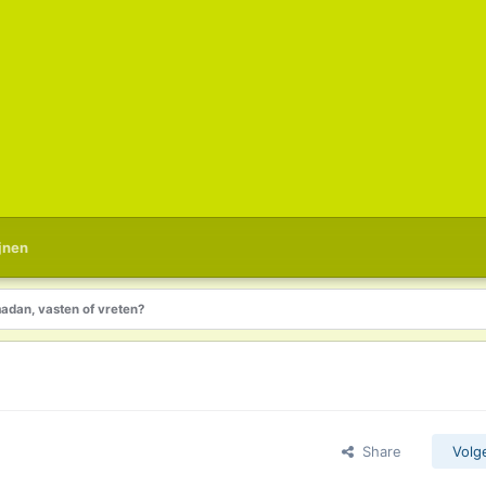
jnen
adan, vasten of vreten?
Share
Volg