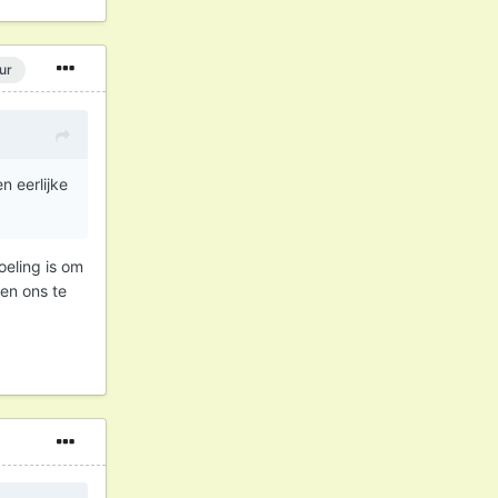
ur
n eerlijke
oeling is om
ren ons te