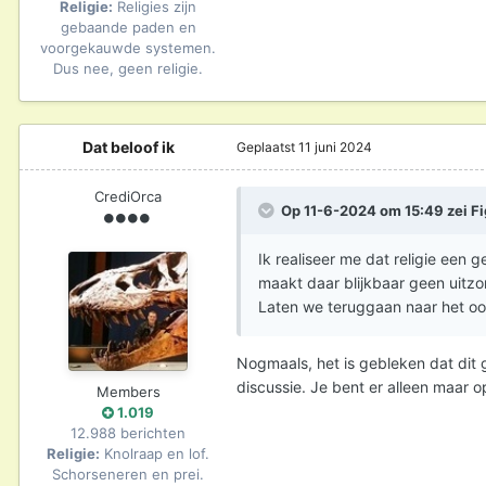
Religie:
Religies zijn
gebaande paden en
voorgekauwde systemen.
Dus nee, geen religie.
Dat beloof ik
Geplaatst
11 juni 2024
CrediOrca
Op 11-6-2024 om 15:49 zei
Fi
Ik realiseer me dat religie een
maakt daar blijkbaar geen uitzo
Laten we teruggaan naar het oo
Nogmaals, het is gebleken dat dit g
discussie. Je bent er alleen maar 
Members
1.019
12.988 berichten
Religie:
Knolraap en lof.
Schorseneren en prei.