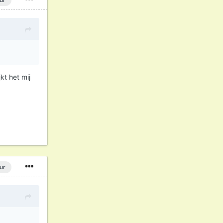
kt het mij
ur