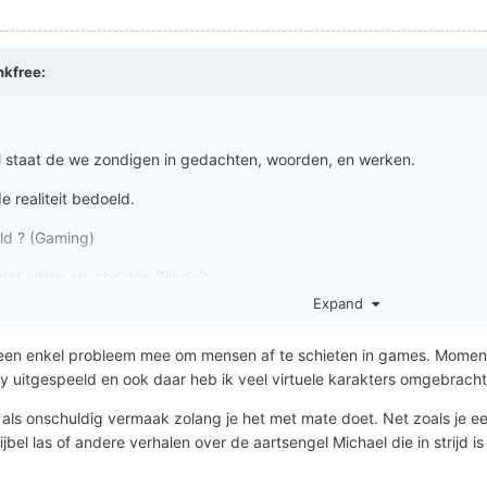
nkfree
:
l staat de we zondigen in gedachten, woorden, en werken.
e realiteit bedoeld.
eld ? (Gaming)
at willen ale christen Zijnde?
Expand
geen enkel probleem mee om mensen af te schieten in games. Momente
y uitgespeeld en ook daar heb ik veel virtuele karakters omgebracht
t als onschuldig vermaak zolang je het met mate doet. Net zoals je e
bijbel las of andere verhalen over de aartsengel Michael die in strijd