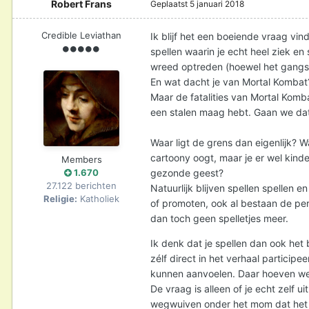
Robert Frans
Geplaatst
5 januari 2018
Credible Leviathan
Ik blijf het een boeiende vraag vin
spellen waarin je echt heel ziek en
wreed optreden (hoewel het gangster
En wat dacht je van Mortal Kombat
Maar de fatalities van Mortal Komba
een stalen maag hebt. Gaan we da
Waar ligt de grens dan eigenlijk? 
cartoony oogt, maar je er wel kind
Members
1.670
gezonde geest?
27.122 berichten
Natuurlijk blijven spellen spellen
Religie:
Katholiek
of promoten, ook al bestaan de pers
dan toch geen spelletjes meer.
Ik denk dat je spellen dan ook het
zélf direct in het verhaal particip
kunnen aanvoelen. Daar hoeven we n
De vraag is alleen of je echt zelf
wegwuiven onder het mom dat het ma