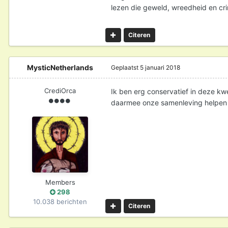
lezen die geweld, wreedheid en crim
Citeren
MysticNetherlands
Geplaatst
5 januari 2018
CrediOrca
Ik ben erg conservatief in deze kwe
daarmee onze samenleving helpen 
Members
298
10.038 berichten
Citeren