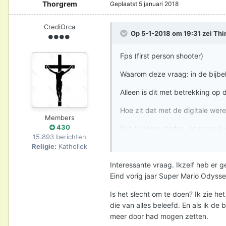
Thorgrem
Geplaatst
5 januari 2018
CrediOrca
Op 5-1-2018 om 19:31 zei
Thi
Fps (first person shooter)
Waarom deze vraag: in de bijbe
Alleen is dit met betrekking op d
Hoe zit dat met de digitale wer
Members
430
Kun je pixels doden, en moet je d
15.893 berichten
Religie:
Katholiek
Interessante vraag. Ikzelf heb er 
Eind vorig jaar Super Mario Odysse
Is het slecht om te doen? Ik zie he
die van alles beleefd. En als ik de 
meer door had mogen zetten.