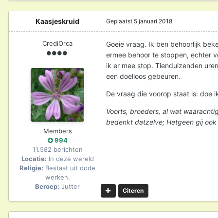
Kaasjeskruid
Geplaatst
5 januari 2018
CrediOrca
Goeie vraag. Ik ben behoorlijk beke
ermee behoor te stoppen, echter ve
ik er mee stop. Tienduizenden uren z
een doelloos gebeuren.
De vraag die voorop staat is: doe 
Voorts, broeders, al wat waarachtig is
bedenkt datzelve; Hetgeen gij ook g
Members
994
11.582 berichten
Locatie:
In deze wereld
Religie:
Bestaat uit dode
werken.
Beroep:
Jutter
Citeren