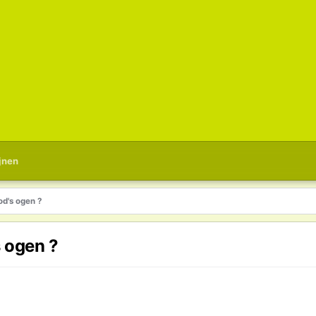
jnen
od's ogen ?
s ogen ?