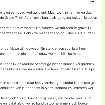
 is en een goed verhaal dient. Maar toch zijn er hier en daar
n de Grand Theft Auto-reeks kun je als gangster ook vrij bruut en
eerste deel veroorzaakte; vonden we dát toen te gruwelijk?
ische wreedheid. Bekijk ze maar eens op YouTube als je durft en
ndenkbaar zijn geweest. En stel dat een spel juist heel
gen kunt doen die echt afschuw wekken bij elke moreel
wel degelijk gevaarlijke of smerige ideeën kunnen verspreiden
 er zelfs nazispellen waarin je joden kunt vergassen. Dat zijn
en soms hier en daar iets voorzichtiger, omdat in een spel je
iteenrukken van je opponent in Mortal Kombat zal iedereen wel
hte leven ook zo zou kunnen toepassen, wel zonder meer kunt
e en is dat altijd wel zo handig? Zou je immers ook boeken