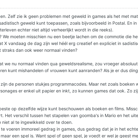
den. Zelf zie ik geen problemen met geweld in games als het met mate
 sadistisch geweld kunt toepassen, zoals bijvoorbeeld in Postal. En i
leven echter niet altijd verheerlijkt wordt in die reeks).
? We moeten misschien nu een beetje lachen om de commotie die het 
t X vandaag de dag zijn wel héél erg creatief en expliciet in sadist
t straks dan ook weer normaal vinden?
Wat we nu normaal vinden qua geweldsrealisme, zou vroeger absoluut o
eren kunt mishandelen of vrouwen kunt aanranden? Als je er dus din
 en zijn de personen stukjes programmacodes. Maar net zoals boeken 
onages er enkel uit papier en inkt, zo kunnen games dat ook. Zo zijn
 beste op dezelfde wijze kunt beschouwen als boeken en films. Misschi
eert. Het verschil tussen het stapelen van goomba's in Mario en het u
iet al te ingewikkeld over te doen.
 uit te voeren immoreel gedrag in games, dus gedrag dat je in het ec
ar een spel is. Want spel of geen spel, je voedt er wel je geest me