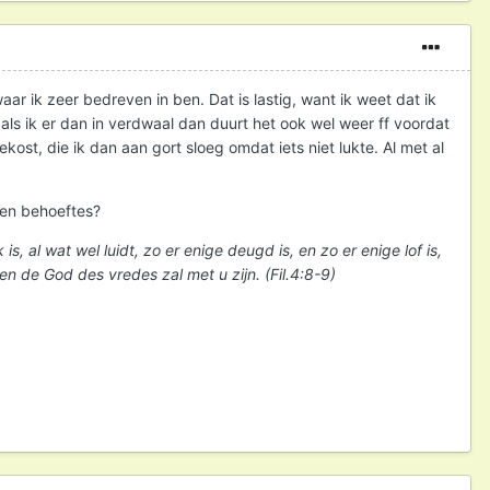
r ik zeer bedreven in ben. Dat is lastig, want ik weet dat ik
als ik er dan in verdwaal dan duurt het ook wel weer ff voordat
kost, die ik dan aan gort sloeg omdat iets niet lukte. Al met al
gen behoeftes?
k is, al wat wel luidt, zo er enige deugd is, en zo er enige lof is,
n de God des vredes zal met u zijn. (Fil.4:8-9)