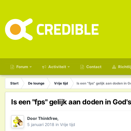
Forum
Activiteit
Contact
Richtli
Start
De lounge
Vrije tijd
Is een "fps" gelijk aan doden in G
Is een "fps" gelijk aan doden in God'
Door
Thinkfree
,
5 januari 2018
in
Vrije tijd