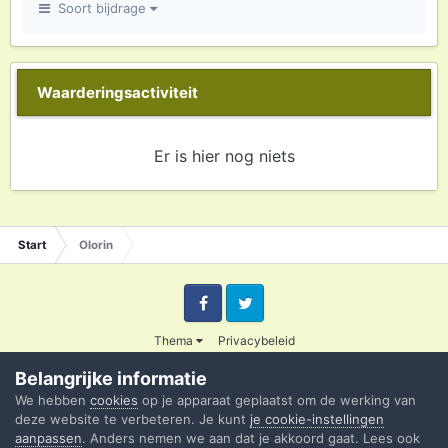
Soort bijdrage
Waarderingsactiviteit
Er is hier nog niets
Start
Olorin
Facebook
Twitter
Thema
Privacybeleid
© 2003 - 2020 Credible
Belangrijke informatie
Powered by Invision Community
We hebben
cookies
op je apparaat geplaatst om de werking van
deze website te verbeteren. Je kunt
je cookie-instellingen
aanpassen
. Anders nemen we aan dat je akkoord gaat. Lees ook