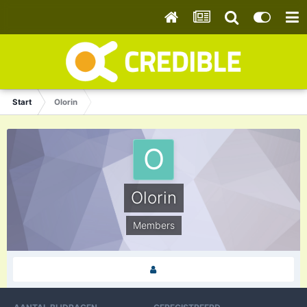
Start
Olorin
Olorin
Members