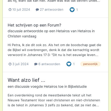
als hij, want dat kan niet. Adam was wat dat betreft uniek...
10 juli 2024
27 antwoorden
1
Het schrijven op een Forum?
discussie antwoordde op een
Hetairos
van
Hetairos
in
Christen vandaag
Hi Petra, Ik zie dit ook zo. Als het om de boodschap gaat die
de Bijbel wil overbrengen, denk ik dat die kernachtig wordt
verwoord in Johannes 17:3: "Dit nu is het eeuwige leven...
3 juli 2024
6 antwoorden
1
persoonlijk
Want alzo lief ...
een discussie voegde
Hetairos
toe in
Bijbelstudie
Een overdenking rond de meestbekende tekst uit het
Nieuwe Testament Voor veel christenen en niet-christenen
is de tekst in Johannes 3 zelfs zo bekend, dat ze niet de...