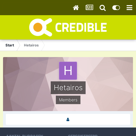
Start
Hetairos
Hetairos
Members