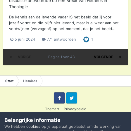
discussie antwoordde op een
Breuk
van
Hetairos
in
Theologie
De kennis aan de levende Vader IS het beeld dat jij voor
jezelf vormt en die blijft niet levend, maar is al weer aan het
verdwijnen (vervagen!) op het moment, dat je het beeld...
5 juni 2024
771 antwoorden
1
VORIGE
Pagina 1 van 43
VOLGENDE
Start
Hetairos
Facebook
Twitter
Thema
Privacybeleid
© 2003 - 2020 Credible
Belangrijke informatie
Powered by Invision Community
We hebben
cookies
op je apparaat geplaatst om de werking van