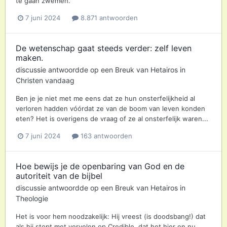
te gaan zwemen.
7 juni 2024
8.871 antwoorden
De wetenschap gaat steeds verder: zelf leven
maken.
discussie antwoordde op een
Breuk
van
Hetairos
in
Christen vandaag
Ben je je niet met me eens dat ze hun onsterfelijkheid al
verloren hadden vóórdat ze van de boom van leven konden
eten? Het is overigens de vraag of ze al onsterfelijk waren...
7 juni 2024
163 antwoorden
Hoe bewijs je de openbaring van God en de
autoriteit van de bijbel
discussie antwoordde op een
Breuk
van
Hetairos
in
Theologie
Het is voor hem noodzakelijk: Hij vreest (is doodsbang!) dat
als hij stopt met vervelen op Credible, dat het hier en nu