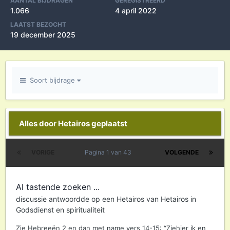
AANTAL BIJDRAGEN
GEREGISTREERD
1.066
4 april 2022
LAATST BEZOCHT
19 december 2025
Soort bijdrage
Alles door Hetairos geplaatst
VORIGE
Pagina 1 van 43
VOLGENDE
Al tastende zoeken ...
discussie antwoordde op een
Hetairos
van
Hetairos
in
Godsdienst en spiritualiteit
Zie Hebreeën 2 en dan met name vers 14-15: “Ziehier ik en