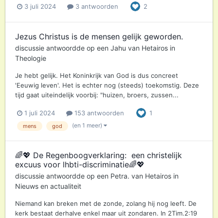
3 juli 2024
3 antwoorden
2
Jezus Christus is de mensen gelijk geworden.
discussie antwoordde op een
Jahu
van
Hetairos
in
Theologie
Je hebt gelijk. Het Koninkrijk van God is dus concreet
'Eeuwig leven'. Het is echter nog (steeds) toekomstig. Deze
tijd gaat uiteindelijk voorbij: "huizen, broers, zussen...
1 juli 2024
153 antwoorden
1
(en 1 meer)
mens
god
🌈💖 De Regenboogverklaring: ​ een christelijk
excuus voor lhbti-discriminatie🌈💖 ​
discussie antwoordde op een
Petra.
van
Hetairos
in
Nieuws en actualiteit
Niemand kan breken met de zonde, zolang hij nog leeft. De
kerk bestaat derhalve enkel maar uit zondaren. In 2Tim.2:19