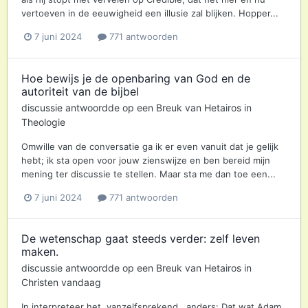
vertoeven in de eeuwigheid een illusie zal blijken. Hopper...
7 juni 2024
771 antwoorden
Hoe bewijs je de openbaring van God en de
autoriteit van de bijbel
discussie antwoordde op een
Breuk
van
Hetairos
in
Theologie
Omwille van de conversatie ga ik er even vanuit dat je gelijk
hebt; ik sta open voor jouw zienswijze en ben bereid mijn
mening ter discussie te stellen. Maar sta me dan toe een...
7 juni 2024
771 antwoorden
De wetenschap gaat steeds verder: zelf leven
maken.
discussie antwoordde op een
Breuk
van
Hetairos
in
Christen vandaag
In interpreteer het, vanzelfsprekend , anders: Dat wat Adam