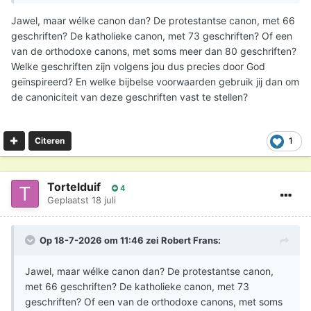
ontken ik niet. Maar erkennen is iets anders dan
Jawel, maar wélke canon dan? De protestantse canon, met 66
scheppen. Een rechter maakt iemand ook geen eigenaar
geschriften? De katholieke canon, met 73 geschriften? Of een
van een huis; hij stelt vast wie de eigenaar is.
van de orthodoxe canons, met soms meer dan 80 geschriften?
Welke geschriften zijn volgens jou dus precies door God
Daarom zie ik de kerk als dienaar van de Schrift, niet als
geïnspireerd? En welke bijbelse voorwaarden gebruik jij dan om
haar bron. Juist omdat de kerk onder het gezag van
de canoniciteit van deze geschriften vast te stellen?
Gods Woord staat, kan zij getuigen welke geschriften
apostolisch zijn. Dat is iets anders dan dat zij door haar
eigen gezag bepaalt wat Gods Woord is.
1
Citeren
Tortelduif
4
Geplaatst
18 juli
Op 18-7-2026 om 11:46 zei
Robert Frans
:
Jawel, maar wélke canon dan? De protestantse canon,
met 66 geschriften? De katholieke canon, met 73
geschriften? Of een van de orthodoxe canons, met soms