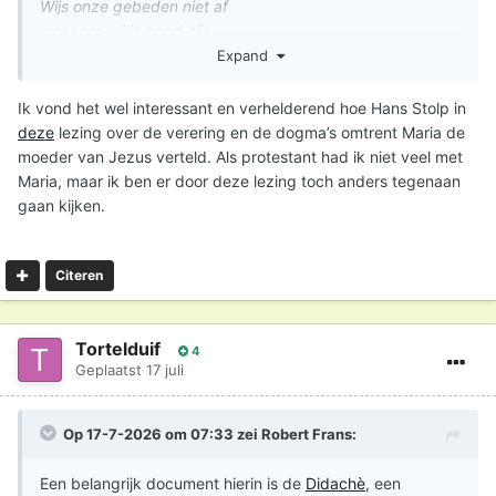
Wijs onze gebeden niet af
wanneer wij in nood zijn,
maar verlos ons altijd uit alle gevaren,
Expand
o glorierijke en gezegende Maagd.
Ik vond het wel interessant en verhelderend hoe Hans Stolp in
Hiern wordt zij al Moeder van God en de Maagd genoemd
deze
lezing over de verering en de dogma’s omtrent Maria de
en om voorspraak en bescherming gebeden.
moeder van Jezus verteld. Als protestant had ik niet veel met
Maria, maar ik ben er door deze lezing toch anders tegenaan
Er zijn in principe geen totaal nieuwe dogma's
gaan kijken.
afgekondigd. Elk dogma is een vaststelling, verdieping en
verduidelijking van wat alreeds geloofd werd, maar door
dwaalleraren werd betwist. Net zoals Paulus in zijn
Citeren
brieven ook dwaalleraren bestrijdt door nogmaals het
algemeen christelijk geloof te bevestigen.
Tortelduif
4
Geplaatst
17 juli
Op 17-7-2026 om 07:33 zei
Robert Frans
:
Een belangrijk document hierin is de
Didachè
, een