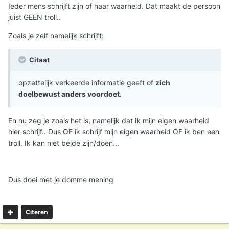
internetomgeving om voorspelbare emotionele reacties uit
Ieder mens schrijft zijn of haar waarheid. Dat maakt de persoon
te lokken als woede, irritatie, verdriet of scheldpartijen, —
juist GEEN troll..
ook wel flames genoemd in internetjargon — opzettelijk
Zoals je zelf namelijk schrijft:
verkeerde informatie geeft of zich doelbewust anders
voordoet.
Citaat
Aristarkos
opzettelijk verkeerde informatie geeft of
zich
doelbewust anders voordoet.
En nu zeg je zoals het is, namelijk dat ik mijn eigen waarheid
hier schrijf.. Dus OF ik schrijf mijn eigen waarheid OF ik ben een
troll. Ik kan niet beide zijn/doen...
Dus doei met je domme mening
Citeren