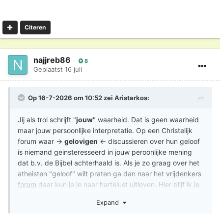
Citeren
najjreb86
8
Geplaatst
16 juli
Op 16-7-2026 om 10:52 zei
Aristarkos
:
Jij als trol schrijft "
jouw
" waarheid. Dat is geen waarheid
maar jouw persoonlijke interpretatie. Op een Christelijk
forum waar →
gelovigen
← discussieren over hun geloof
is niemand geinsteresseerd in jouw peroonlijke mening
dat b.v. de Bijbel achterhaald is. Als je zo graag over het
atheisten "geloof" wilt praten ga dan naar het
vrijdenkers
forum
daar kun je je naar hartelust uitleven. Hier blijf ik je
een trol noemen want dat ben je hier ook.
Expand
Een trol is een persoon die berichten plaatst in een