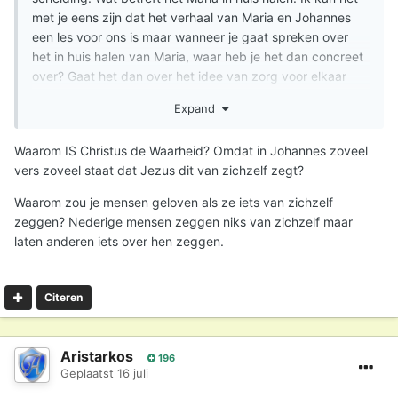
met je eens zijn dat het verhaal van Maria en Johannes
een les voor ons is maar wanneer je gaat spreken over
het in huis halen van Maria, waar heb je het dan concreet
over? Gaat het dan over het idee van zorg voor elkaar
nemen, bijvoorbeeld de zorg van een weduwe op je
Expand
nemen die je goed kent en een mantelzorgerfunctie
vervullen of gaat het ergens anders over? Wanneer het
Waarom IS Christus de Waarheid? Omdat in Johannes zoveel
het eerste betekent kan ik het met je eens zijn.
vers zoveel staat dat Jezus dit van zichzelf zegt?
Waarom zou je mensen geloven als ze iets van zichzelf
zeggen? Nederige mensen zeggen niks van zichzelf maar
laten anderen iets over hen zeggen.
Citeren
Aristarkos
196
Geplaatst
16 juli