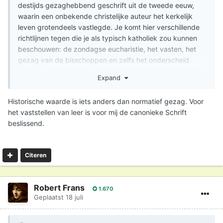
destijds gezaghebbend geschrift uit de tweede eeuw,
waarin een onbekende christelijke auteur het kerkelijk
leven grotendeels vastlegde. Je komt hier verschillende
richtlijnen tegen die je als typisch katholiek zou kunnen
beschouwen: de zondagse eucharistie, het vasten, het
gezag van de bisschoppen en zelfs het onderscheid
tussen doodzonden en andere zonden. Maar typisch
Expand
protestantse leerstellingen als het sola Scriptura en
redding door geloof alleen, kom je er niet tegen. 'Men kan
Historische waarde is iets anders dan normatief gezag. Voor
God niet als Vader hebben, wanneer men de kerk niet als
het vaststellen van leer is voor mij de canonieke Schrift
Moeder heeft,' aldus schreef de kerkvader Cyprianus in
beslissend.
de derde eeuw.
Sporen van de verering van Maria kom je eveneens al in
de derde eeuw tegen, zoals het oudste Mariagebed dat
Citeren
we kennen en dat uit 250 na Christus stamt:
Onder uw bescherming nemen wij onze toevlucht,
Robert Frans
1.670
heilige Moeder van God.
Geplaatst
18 juli
Wijs onze gebeden niet af
wanneer wij in nood zijn,