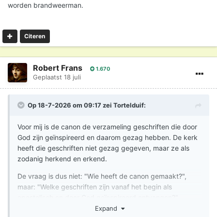
worden brandweerman.
haar bron. Juist omdat de kerk onder het gezag van
Gods Woord staat, kan zij getuigen welke geschriften
apostolisch zijn. Dat is iets anders dan dat zij door haar
Citeren
eigen gezag bepaalt wat Gods Woord is.
Robert Frans
1.670
Geplaatst
18 juli
Op 18-7-2026 om 09:17 zei
Tortelduif
:
Voor mij is de canon de verzameling geschriften die door
God zijn geïnspireerd en daarom gezag hebben. De kerk
heeft die geschriften niet gezag gegeven, maar ze als
zodanig herkend en erkend.
De vraag is dus niet: "Wie heeft de canon gemaakt?",
maar: "Welke geschriften zijn vanaf het begin als
apostolisch en door God geïnspireerd ontvangen?"
Expand
Dat de kerk daarin een belangrijke rol heeft gespeeld,