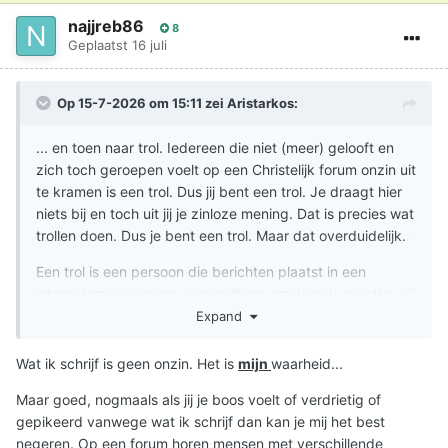
najjreb86
8
Geplaatst
16 juli
Op 15-7-2026 om 15:11 zei
Aristarkos
:
... en toen naar trol. Iedereen die niet (meer) gelooft en
zich toch geroepen voelt op een Christelijk forum onzin uit
te kramen is een trol. Dus jij bent een trol. Je draagt hier
niets bij en toch uit jij je zinloze mening. Dat is precies wat
trollen doen. Dus je bent een trol. Maar dat overduidelijk.
Een trol is een persoon die berichten plaatst in een
internetomgeving om voorspelbare emotionele reacties uit
te lokken als woede, irritatie, verdriet of scheldpartijen, —
Expand
ook wel flames genoemd in internetjargon — opzettelijk
verkeerde informatie geeft of zich doelbewust anders
Wat ik schrijf is geen onzin. Het is
mijn
waarheid...
voordoet.
Maar goed, nogmaals als jij je boos voelt of verdrietig of
Aristarkos
gepikeerd vanwege wat ik schrijf dan kan je mij het best
negeren. Op een forum horen mensen met verschillende