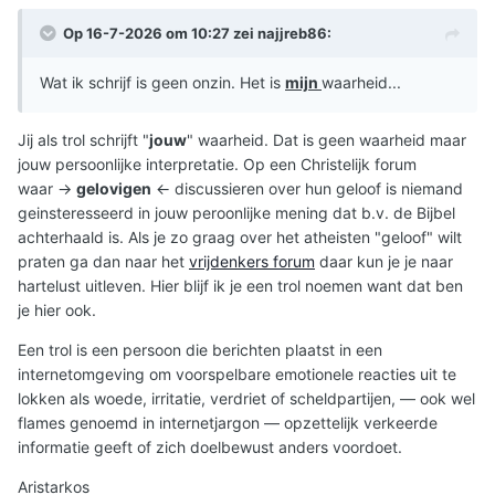
Op 16-7-2026 om 10:27 zei
najjreb86
:
Wat ik schrijf is geen onzin. Het is
mijn
waarheid...
Jij als trol schrijft "
jouw
" waarheid. Dat is geen waarheid maar
jouw persoonlijke interpretatie. Op een Christelijk forum
waar →
gelovigen
← discussieren over hun geloof is niemand
geinsteresseerd in jouw peroonlijke mening dat b.v. de Bijbel
achterhaald is. Als je zo graag over het atheisten "geloof" wilt
praten ga dan naar het
vrijdenkers forum
daar kun je je naar
hartelust uitleven. Hier blijf ik je een trol noemen want dat ben
je hier ook.
Een trol is een persoon die berichten plaatst in een
internetomgeving om voorspelbare emotionele reacties uit te
lokken als woede, irritatie, verdriet of scheldpartijen, — ook wel
flames genoemd in internetjargon — opzettelijk verkeerde
informatie geeft of zich doelbewust anders voordoet.
Aristarkos