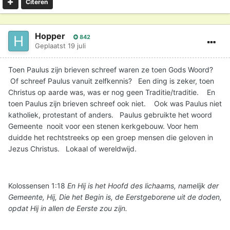
ontstaan en er zelfs al protestanten zijn die menen dat zij
Citeren
als enige in de hele wereld het juist hebben en daarom
niet naar een kerk gaan.
Hopper
842
Niet alles wat wij geloven hoeft daarom direct in de
Geplaatst
19 juli
Schrift te staan. Ergo: de canon is onvermijdelijk al op
buitenbijbelse gronden vastgesteld. En voor ons is de
Toen Paulus zijn brieven schreef waren ze toen Gods Woord?
grond heel eenvoudig: wat de apostelen destijds
Of schreef Paulus vanuit zelfkennis? Een ding is zeker, toen
gebruikten, is voor ons ook goed genoeg. Maar niets van
Christus op aarde was, was er nog geen Traditie/traditie. En
wat wij geloven mag in tegenstrijd zijn met de Schrift en
toen Paulus zijn brieven schreef ook niet. Ook was Paulus niet
hoe wij haar verstaan. De Schrift is immers een essentieel
katholiek, protestant of anders. Paulus gebruikte het woord
onderdeel van onze geloofstraditie en deze kan zichzelf
Gemeente nooit voor een stenen kerkgebouw. Voor hem
niet tegenspreken. Want inconsistentie kan logisch gezien
duidde het rechtstreeks op een groep mensen die geloven in
sowieso niet waar zijn.
Jezus Christus. Lokaal of wereldwijd.
Kolossensen 1:18
En Hij is het Hoofd des lichaams, namelijk der
Gemeente, Hij, Die het Begin is, de Eerstgeborene uit de doden,
opdat Hij in allen de Eerste zou zijn.