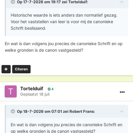
Op 17-7-2026 om 19:17 zei
Tortelduif
:
maar verlos ons altijd uit alle gevaren,
o glorierijke en gezegende Maagd.
Historische waarde is iets anders dan normatief gezag.
Hiern wordt zij al Moeder van God en de Maagd genoemd
Voor het vaststellen van leer is voor mij de canonieke
en om voorspraak en bescherming gebeden.
Schrift beslissend.
Er zijn in principe geen totaal nieuwe dogma's
afgekondigd. Elk dogma is een vaststelling, verdieping en
En wat is dan volgens jou precies de canonieke Schrift en op
verduidelijking van wat alreeds geloofd werd, maar door
welke gronden is de canon vastgesteld?
dwaalleraren werd betwist. Net zoals Paulus in zijn
brieven ook dwaalleraren bestrijdt door nogmaals het
Citeren
algemeen christelijk geloof te bevestigen.
Tortelduif
4
Geplaatst
18 juli
Op 18-7-2026 om 07:01 zei
Robert Frans
:
En wat is dan volgens jou precies de canonieke Schrift en
op welke gronden is de canon vastgesteld?