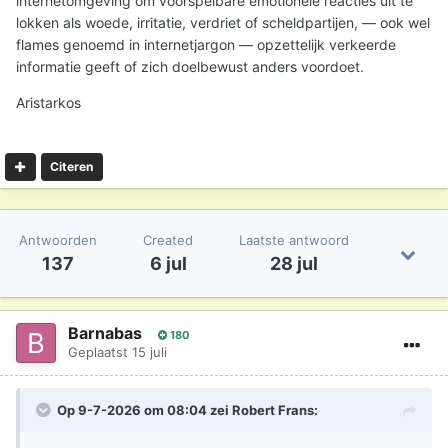
internetomgeving om voorspelbare emotionele reacties uit te
lokken als woede, irritatie, verdriet of scheldpartijen, — ook wel
flames genoemd in internetjargon — opzettelijk verkeerde
informatie geeft of zich doelbewust anders voordoet.
Aristarkos
Citeren
Antwoorden
Created
Laatste antwoord
137
6 jul
28 jul
Barnabas
180
Geplaatst
15 juli
Op 9-7-2026 om 08:04 zei
Robert Frans
: