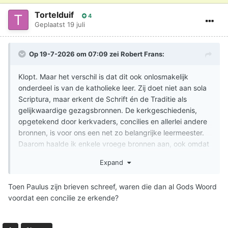
Tortelduif
4
Geplaatst
19 juli
Op 19-7-2026 om 07:09 zei
Robert Frans
:
Klopt. Maar het verschil is dat dit ook onlosmakelijk
onderdeel is van de katholieke leer. Zij doet niet aan sola
Scriptura, maar erkent de Schrift én de Traditie als
gelijkwaardige gezagsbronnen. De kerkgeschiedenis,
opgetekend door kerkvaders, concilies en allerlei andere
bronnen, is voor ons een net zo belangrijke leermeester.
Daarom haalde ik enkele vroege bronnen aan, ook omdat
ik meende dat jij daarom vroeg.
Expand
Er is voor ons geen enkele legitieme reden aan te wijzen
om uitsluitend de Schrift als gezagsbron te aanvaarden.
Toen Paulus zijn brieven schreef, waren die dan al Gods Woord
Integendeel: getuige het protestantisme zelf levert het
voordat een concilie ze erkende?
vooral heel veel verdeeldheid op, zodanig dat elke
nieuwe interpretatie weer een nieuwe kerkstroming doet