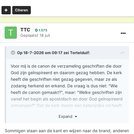
Citeren
TTC
1.575
Geplaatst
18 juli
Op 18-7-2026 om 09:17 zei
Tortelduif
:
Voor mij is de canon de verzameling geschriften die door
God zijn geïnspireerd en daarom gezag hebben. De kerk
heeft die geschriften niet gezag gegeven, maar ze als
zodanig herkend en erkend. De vraag is dus niet: "Wie
heeft de canon gemaakt?", maar: "Welke geschriften zijn
vanaf het begin als apostolisch en door God geïnspireerd
ontvangen?" Dat de kerk daarin een belangrijke rol heeft
gespeeld, ontken ik niet. Maar erkennen is iets anders
Expand
dan scheppen. Een rechter maakt iemand ook geen
eigenaar van een huis; hij stelt vast wie de eigenaar is.
Sommigen staan aan de kant en wijzen naar de brand, anderen
Daarom zie ik de kerk als dienaar van de Schrift, niet als