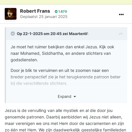
Robert Frans
1.670
Geplaatst
25 januari 2025
Op 22-1-2025 om 20:45 zei
MaartenV
:
Je moet het ruimer bekijken dan enkel Jezus. Kijk ook
naar Mohamed, Siddhartha, en andere stichters van
godsdiensten.
Door je blik te verruimen en uit te zoomen naar een
breder perspectief zie je het terugkerende patroon beter
bij die verschillende stichters.
Door eng te hangen aan 1 persoon, zie je niet dat hij deel
Expand
uitmaakt van een patroonmatig verschijnsel bij mensen:
namelijk iemand die via een ingeving contact had met het
Jezus is de vervulling van alle mystiek en al die door jou
goddelijke en andere die hem daarvoor addoreerden.
genoemde patronen. Daarbij aanbidden wij Jezus niet alleen,
maar verenigen we ons met Hem door de sacramenten en zijn
zo één met Hem. We zijn daadwerkelijk geestelijke familieleden