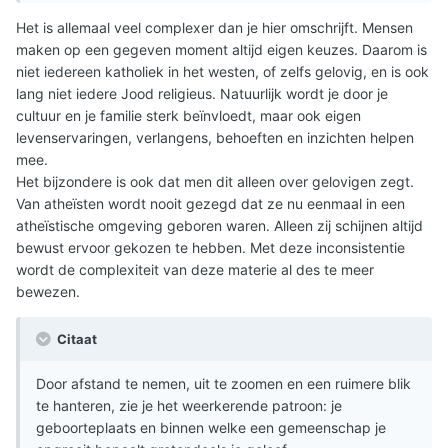
Iemand die per ongeluk in een Islamitisch land geboren
wordt, heeft nonkels en tantes en pa's en ma's die naar
Het is allemaal veel complexer dan je hier omschrijft. Mensen
de moskee gaan. De leerstellingen van de profeet
maken op een gegeven moment altijd eigen keuzes. Daarom is
Mohamed volgen en die de koran als leidraad nemen. Dat
niet iedereen katholiek in het westen, of zelfs gelovig, en is ook
is volgens hen De Waarheid.
lang niet iedere Jood religieus. Natuurlijk wordt je door je
cultuur en je familie sterk beïnvloedt, maar ook eigen
Iemand die in Israel geboren wordt wordt ingelepeld door
levenservaringen, verlangens, behoeften en inzichten helpen
zijn omgegeven dat de synagoge en de Thorah de juiste
mee.
wijze is.
Het bijzondere is ook dat men dit alleen over gelovigen zegt.
Van atheïsten wordt nooit gezegd dat ze nu eenmaal in een
En een in een Westers land geboren persoon, groeit op
atheïstische omgeving geboren waren. Alleen zij schijnen altijd
met de paplepel van het Christendom, gedicteerd door
bewust ervoor gekozen te hebben. Met deze inconsistentie
de Katholieke kerk.
wordt de complexiteit van deze materie al des te meer
bewezen.
Citaat
Door afstand te nemen, uit te zoomen en een ruimere blik
te hanteren, zie je het weerkerende patroon: je
geboorteplaats en binnen welke een gemeenschap je