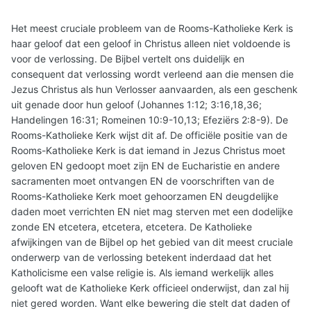
centraal orgaan dat de leer onderwijst en uitzet. Daarin zit
dus weinig verschil, alleen kennen wij wat meer theater en
Het meest cruciale probleem van de Rooms-Katholieke Kerk is
zijn wij een paar millenia ouder.
haar geloof dat een geloof in Christus alleen niet voldoende is
voor de verlossing. De Bijbel vertelt ons duidelijk en
Als wereldkerk ontkom je nu eenmaal niet aan enige
consequent dat verlossing wordt verleend aan die mensen die
organisatie en aan richtlijnen om de navolging van
Jezus Christus als hun Verlosser aanvaarden, als een geschenk
Christus handen en voeten te geven en de leer wereldwijd
uit genade door hun geloof (Johannes 1:12; 3:16,18,36;
in alle tijden en culturen getrouw en ongerept door te
Handelingen 16:31; Romeinen 10:9-10,13; Efeziërs 2:8-9). De
geven. En ook jullie geloven dat Christus ons wel degelijk
Rooms-Katholieke Kerk wijst dit af. De officiële positie van de
verschillende geboden geeft om na te leven. De kwestie
Rooms-Katholieke Kerk is dat iemand in Jezus Christus moet
is daarom niet of je nu veel of weinig geboden hebt, maar
geloven EN gedoopt moet zijn EN de Eucharistie en andere
welke betekenis je ze geeft en in hoeverre je ze gebruikt
sacramenten moet ontvangen EN de voorschriften van de
om mensen de maat te nemen.
Rooms-Katholieke Kerk moet gehoorzamen EN deugdelijke
daden moet verrichten EN niet mag sterven met een dodelijke
zonde EN etcetera, etcetera, etcetera. De Katholieke
afwijkingen van de Bijbel op het gebied van dit meest cruciale
onderwerp van de verlossing betekent inderdaad dat het
Katholicisme een valse religie is. Als iemand werkelijk alles
gelooft wat de Katholieke Kerk officieel onderwijst, dan zal hij
niet gered worden. Want elke bewering die stelt dat daden of