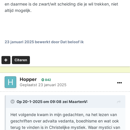
Het eerste is dogma, het tweede is het ego leren loslaten
en daarmee is de zwart/wit scheiding die je wil trekken, niet
via die technieken die inwerken op de hersenen via
altijd mogelijk.
reductie van de default mode network en zo leidt tot ego
dissollutie om zo zonder tussenpersonen zelf één te
worden met het Al en zo de Godservaring als éen wording
met God/Het Universum/het AL zelf te ervaren, zonder
dogma's of priesters of een hiërarchie.
23 januari 2025
bewerkt door Dat beloof ik
Dat is het verschil tussen dogmatische religie en spirituele
praktijken.
Citeren
Hopper
842
Geplaatst
23 januari 2025
Op 20-1-2025 om 09:08 zei
MaartenV
:
Het volgende kwam in mijn gedachten, na het lezen van
geschriften over advaita vedanta, boedhisme en wat ook
terug te vinden is in Christelijke mystiek. Waar mystici van