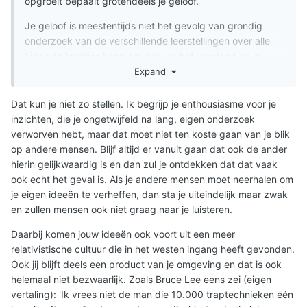
opgroeit bepaalt grotendeels je geloof.
Je geloof is meestentijds niet het gevolg van grondig
onderzoek van de verschillende leerstellingen over alle
tijden en locaties heen om dan via het verstand en je
eigen zoektocht een redelijke conclusie te trekken
Expand
en een gegronde keuze te maken voor redelijke dogma's.
Dat kun je niet zo stellen. Ik begrijp je enthousiasme voor je
inzichten, die je ongetwijfeld na lang, eigen onderzoek
verworven hebt, maar dat moet niet ten koste gaan van je blik
op andere mensen. Blijf altijd er vanuit gaan dat ook de ander
hierin gelijkwaardig is en dan zul je ontdekken dat dat vaak
ook echt het geval is. Als je andere mensen moet neerhalen om
je eigen ideeën te verheffen, dan sta je uiteindelijk maar zwak
en zullen mensen ook niet graag naar je luisteren.
Daarbij komen jouw ideeën ook voort uit een meer
relativistische cultuur die in het westen ingang heeft gevonden.
Ook jij blijft deels een product van je omgeving en dat is ook
helemaal niet bezwaarlijk. Zoals Bruce Lee eens zei (eigen
vertaling): 'Ik vrees niet de man die 10.000 traptechnieken één