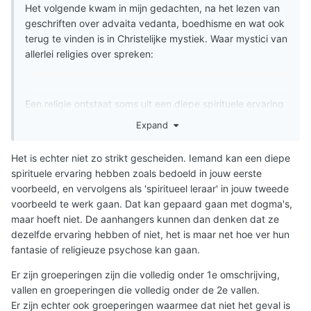
Het volgende kwam in mijn gedachten, na het lezen van
geschriften over advaita vedanta, boedhisme en wat ook
terug te vinden is in Christelijke mystiek. Waar mystici van
allerlei religies over spreken:
Een religie ontstaat soms uit een diepe spirituele ervaring
met een ego-interpretatie achteraf van die ervaring en
Expand
heeft gelovigen en volgers die deze spirituele ervaring
zelf niet gehad hebben.
Het is echter niet zo strikt gescheiden. Iemand kan een diepe
spirituele ervaring hebben zoals bedoeld in jouw eerste
Een spirituele leraar daarentegen zet zoekenden zelf aan
voorbeeld, en vervolgens als 'spiritueel leraar' in jouw tweede
tot hun eigen spirituele ervaring via spirituele praktijken
voorbeeld te werk gaan. Dat kan gepaard gaan met dogma's,
die de beoefenaar leiden tot de Godservaring.
maar hoeft niet. De aanhangers kunnen dan denken dat ze
Zoals yoga, meditatie, ademwerk, mantra's herhalen,
dezelfde ervaring hebben of niet, het is maar net hoe ver hun
chanting, psychedelica, sensorische deprivatie, diep in
fantasie of religieuze psychose kan gaan.
Griekse grotten, trance dancing zoals de dancing
dervishes, rituele dansen met ritmische muziek zoals
Er zijn groeperingen zijn die volledig onder 1e omschrijving,
Indianen doen, enzovoort.
vallen en groeperingen die volledig onder de 2e vallen.
Er zijn echter ook groeperingen waarmee dat niet het geval is