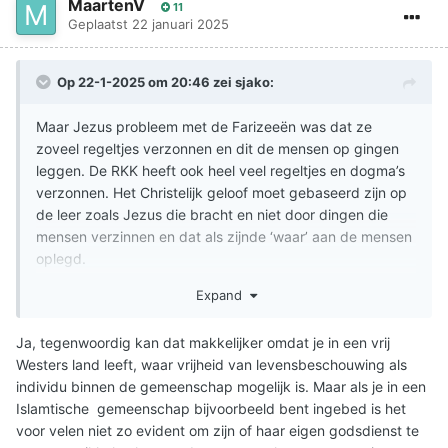
MaartenV
11
Geplaatst
22 januari 2025
Op 22-1-2025 om 20:46 zei
sjako
:
Maar Jezus probleem met de Farizeeën was dat ze
zoveel regeltjes verzonnen en dit de mensen op gingen
leggen. De RKK heeft ook heel veel regeltjes en dogma’s
verzonnen. Het Christelijk geloof moet gebaseerd zijn op
de leer zoals Jezus die bracht en niet door dingen die
mensen verzinnen en dat als zijnde ‘waar’ aan de mensen
oplegd.
Ik heb toch echt een ander geloof dan mijn ouders, dus is
Expand
dat niet de enige reden. Ik denk dat het ook te maken
heeft met een bepaalde onverschilligheid over wat ze
Ja, tegenwoordig kan dat makkelijker omdat je in een vrij
geloven. De waarheid kan je alleen achterhalen door eerst
Westers land leeft, waar vrijheid van levensbeschouwing als
een stap naar God te zetten en dan gaat God je tot Zich
individu binnen de gemeenschap mogelijk is. Maar als je in een
trekken. God spreekt via Zijn geest maar ook via de
Islamtische gemeenschap bijvoorbeeld bent ingebed is het
Bijbel. Dus deze bestuderen en de logica ervan inzien is
voor velen niet zo evident om zijn of haar eigen godsdienst te