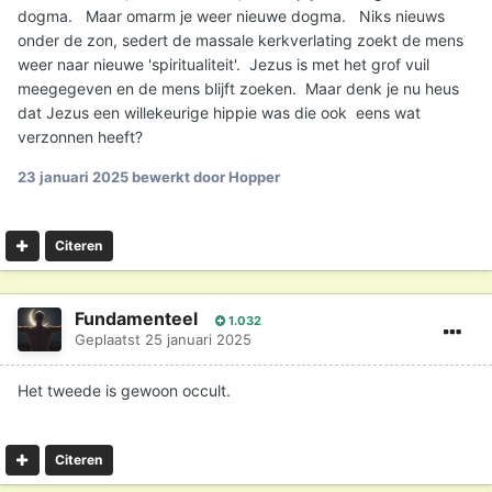
dissollutie om zo zonder tussenpersonen zelf één te
dogma. Maar omarm je weer nieuwe dogma. Niks nieuws
worden met het Al en zo de Godservaring als éen wording
onder de zon, sedert de massale kerkverlating zoekt de mens
met God/Het Universum/het AL zelf te ervaren, zonder
weer naar nieuwe 'spiritualiteit'. Jezus is met het grof vuil
dogma's of priesters of een hiërarchie.
meegegeven en de mens blijft zoeken. Maar denk je nu heus
dat Jezus een willekeurige hippie was die ook eens wat
Dat is het verschil tussen dogmatische religie en spirituele
verzonnen heeft?
praktijken.
23 januari 2025
bewerkt door Hopper
Citeren
Fundamenteel
1.032
Geplaatst
25 januari 2025
Het tweede is gewoon occult.
Citeren