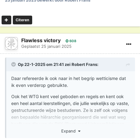
25 januari 2025
bewerkt door Robert Frans
Citeren
Flawless victory
608
Geplaatst
25 januari 2025
Op 22-1-2025 om 21:41 zei
Robert Frans
:
Daar refereerde ik ook naar in het begrip wetticisme dat
ik even verderop gebruikte.
Ook het WTG kent veel geboden en regels en kent ook
een heel aantal leerstellingen, die jullie wekelijks op vaste,
gestructureerde wijze bestuderen. Ze is zelf ook volgens
een bepaalde hiërarchie georganiseerd die wel wat weg
heeft van die van de RKK (Besturend Lichaam/Vaticaan,
landelijke bijkantoren/kerkprovincies,
Expand
kringen/bisdommen, gemeenten/parochies), inclusief een