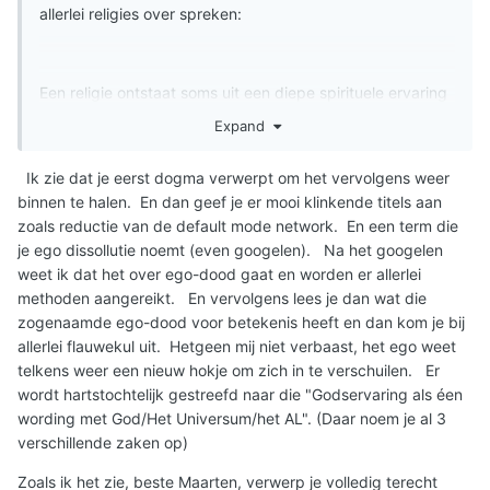
allerlei religies over spreken:
Een religie ontstaat soms uit een diepe spirituele ervaring
met een ego-interpretatie achteraf van die ervaring en
Expand
heeft gelovigen en volgers die deze spirituele ervaring
zelf niet gehad hebben.
Ik zie dat je eerst dogma verwerpt om het vervolgens weer
binnen te halen. En dan geef je er mooi klinkende titels aan
Een spirituele leraar daarentegen zet zoekenden zelf aan
zoals reductie van de default mode network. En een term die
tot hun eigen spirituele ervaring via spirituele praktijken
je ego dissollutie noemt (even googelen). Na het googelen
die de beoefenaar leiden tot de Godservaring.
weet ik dat het over ego-dood gaat en worden er allerlei
Zoals yoga, meditatie, ademwerk, mantra's herhalen,
methoden aangereikt. En vervolgens lees je dan wat die
chanting, psychedelica, sensorische deprivatie, diep in
zogenaamde ego-dood voor betekenis heeft en dan kom je bij
Griekse grotten, trance dancing zoals de dancing
allerlei flauwekul uit. Hetgeen mij niet verbaast, het ego weet
dervishes, rituele dansen met ritmische muziek zoals
telkens weer een nieuw hokje om zich in te verschuilen. Er
Indianen doen, enzovoort.
wordt hartstochtelijk gestreefd naar die "Godservaring als éen
wording met God/Het Universum/het AL". (Daar noem je al 3
Het eerste is dogma, het tweede is het ego leren loslaten
verschillende zaken op)
via die technieken die inwerken op de hersenen via
reductie van de default mode network en zo leidt tot ego
Zoals ik het zie, beste Maarten, verwerp je volledig terecht