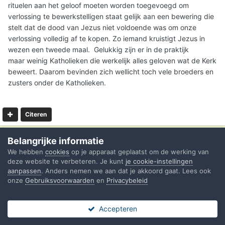
rituelen aan het geloof moeten worden toegevoegd om
verlossing te bewerkstelligen staat gelijk aan een bewering die
stelt dat de dood van Jezus niet voldoende was om onze
verlossing volledig af te kopen. Zo iemand kruistigt Jezus in
wezen een tweede maal. Gelukkig zijn er in de praktijk
maar weinig Katholieken die werkelijk alles geloven wat de Kerk
beweert. Daarom bevinden zich wellicht toch vele broeders en
zusters onder de Katholieken.
Citeren
Belangrijke informatie
Robert Frans
1.670
We hebben
cookies
op je apparaat geplaatst om de werking van
Geplaatst
25 januari 2025
deze website te verbeteren. Je kunt
je cookie-instellingen
aanpassen
. Anders nemen we aan dat je akkoord gaat. Lees ook
onze
Gebruiksvoorwaarden
en
Privacybeleid
Op 25-1-2025 om 17:44 zei
Flawless victory
:
Het meest cruciale probleem van de Rooms-Katholieke
Accepteren
Forums
Ongelezen
Sign In
Register
Meer
Kerk is haar geloof dat een geloof in Christus alleen niet