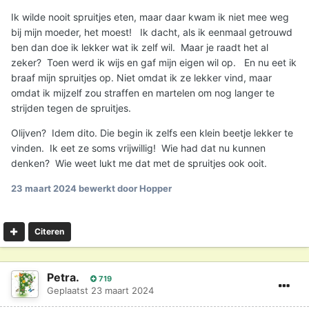
Een levenslange martelweg is dan je deel.
Ik wilde nooit spruitjes eten, maar daar kwam ik niet mee weg
Eigen schuld, dikke bult.
bij mijn moeder, het moest! Ik dacht, als ik eenmaal getrouwd
ben dan doe ik lekker wat ik zelf wil. Maar je raadt het al
zeker? Toen werd ik wijs en gaf mijn eigen wil op. En nu eet ik
braaf mijn spruitjes op. Niet omdat ik ze lekker vind, maar
omdat ik mijzelf zou straffen en martelen om nog langer te
strijden tegen de spruitjes.
Olijven? Idem dito. Die begin ik zelfs een klein beetje lekker te
vinden. Ik eet ze soms vrijwillig! Wie had dat nu kunnen
denken? Wie weet lukt me dat met de spruitjes ook ooit.
23 maart 2024
bewerkt door Hopper
Citeren
Petra.
719
Geplaatst
23 maart 2024