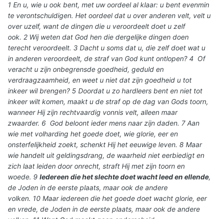
1 En u, wie u ook bent, met uw oordeel al klaar: u bent evenmin
te verontschuldigen. Het oordeel dat u over anderen velt, velt u
over uzelf, want de dingen die u veroordeelt doet u zelf
ook. 2 Wij weten dat God hen die dergelijke dingen doen
terecht veroordeelt. 3 Dacht u soms dat u, die zelf doet wat u
in anderen veroordeelt, de straf van God kunt ontlopen? 4 Of
veracht u zijn onbegrensde goedheid, geduld en
verdraagzaamheid, en weet u niet dat zijn goedheid u tot
inkeer wil brengen? 5 Doordat u zo hardleers bent en niet tot
inkeer wilt komen, maakt u de straf op de dag van Gods toorn,
wanneer Hij zijn rechtvaardig vonnis velt, alleen maar
zwaarder. 6 God beloont ieder mens naar zijn daden. 7 Aan
wie met volharding het goede doet, wie glorie, eer en
onsterfelijkheid zoekt, schenkt Hij het eeuwige leven. 8 Maar
wie handelt uit geldingsdrang, de waarheid niet eerbiedigt en
zich laat leiden door onrecht, straft Hij met zijn toorn en
woede. 9
Iedereen die het slechte doet wacht leed en ellende
,
de Joden in de eerste plaats, maar ook de andere
volken. 10 Maar iedereen die het goede doet wacht glorie, eer
en vrede, de Joden in de eerste plaats, maar ook de andere