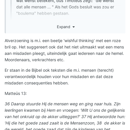
wat wenst betekent, dus Timoteus zegt: "die wenst
dat alle mensen ... " Als het Gods besluit was zou er
"boulema" hebben gestaan.
Expand
Dat is imo dikke prima.
Waar het mij om gaat.. als het Gods Wil of Wens is.. dan
Alverzoening is m.i. een beetje 'wishful thinking' met een roze
zal God Wegen vinden om dat hoedanook voor elkaar te
bril op. Het suggereert ook dat het niet uitmaakt wat een mens
krijgen en niet stoppen voor de klus geklaard is.
aan misdaden pleegt, uiteindelijk gaat iedereen naar de hemel.
Moordenaars, verkrachters etc.
(God verlaat niet het zinkende schip, maar zal als goeie
kapitein pas het schip verlaten als alle passagiers in
Er staan in de Bijbel ook teksten die m.i. mensen (terecht)
veiligheid zijn).
verantwoordelijk houden voor hun misdaden en dat deze
misdaden consequenties hebben.
Matteüs 13:
36 Daarop stuurde Hij de mensen weg en ging naar huis. Zijn
leerlingen kwamen bij Hem en vroegen: ‘Wilt U ons de gelijkenis
van het onkruid op de akker uitleggen?’ 37 Hij antwoordde hun:
‘Hij die het goede zaad zaait is de Mensenzoon, 38 de akker is
de wereld, het goede zaad dat zijn de kinderen van het