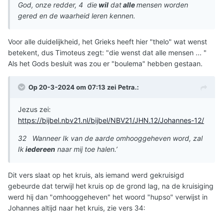
God, onze redder, 4 die
wil
dat
alle
mensen worden
gered en de waarheid leren kennen.
Voor alle duidelijkheid, het Grieks heeft hier "thelo" wat wenst
betekent, dus Timoteus zegt: "die wenst dat alle mensen ... "
Als het Gods besluit was zou er "boulema" hebben gestaan.
Op 20-3-2024 om 07:13 zei
Petra.
:
Jezus zei:
https://bijbel.nbv21.nl/bijbel/NBV21/JHN.12/Johannes-12/
32 Wanneer Ik van de aarde omhooggeheven word, zal
Ik
iedereen
naar mij toe halen.’
Dit vers slaat op het kruis, als iemand werd gekruisigd
gebeurde dat terwijl het kruis op de grond lag, na de kruisiging
werd hij dan "omhooggeheven" het woord "hupso" verwijst in
Johannes altijd naar het kruis, zie vers 34: