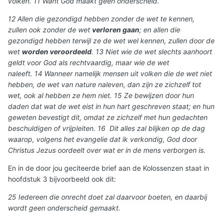
volken. 11 Want God maakt geen onderscheid.
12 Allen die gezondigd hebben zonder de wet te kennen,
zullen ook zonder de wet
verloren gaan
; en allen die
gezondigd hebben terwijl ze de wet wel kennen, zullen door de
wet
worden veroordeeld
. 13 Niet wie de wet slechts aanhoort
geldt voor God als rechtvaardig, maar wie de wet
naleeft. 14 Wanneer namelijk mensen uit volken die de wet niet
hebben, de wet van nature naleven, dan zijn ze zichzelf tot
wet, ook al hebben ze hem niet. 15 Ze bewijzen door hun
daden dat wat de wet eist in hun hart geschreven staat; en hun
geweten bevestigt dit, omdat ze zichzelf met hun gedachten
beschuldigen of vrijpleiten. 16 Dit alles zal blijken op de dag
waarop, volgens het evangelie dat ik verkondig, God door
Christus Jezus oordeelt over wat er in de mens verborgen is.
En in de door jou geciteerde brief aan de Kolossenzen staat in
hoofdstuk 3 bijvoorbeeld ook dit:
25 Iedereen die onrecht doet zal daarvoor boeten, en daarbij
wordt geen onderscheid gemaakt.