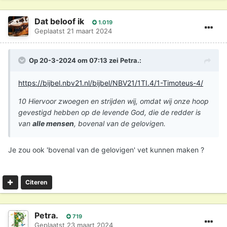
Dat beloof ik
1.019
Geplaatst
21 maart 2024
Op 20-3-2024 om 07:13 zei
Petra.
:
https://bijbel.nbv21.nl/bijbel/NBV21/1TI.4/1-Timoteus-4/
10 Hiervoor zwoegen en strijden wij, omdat wij onze hoop
gevestigd hebben op de levende God, die de redder is
van
alle mensen
, bovenal van de gelovigen.
Je zou ook 'bovenal van de gelovigen' vet kunnen maken ?
Citeren
Petra.
719
Geplaatst
23 maart 2024