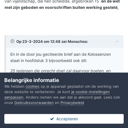
van vijandschap, die hen scheidde, afgebroken 15
en de wet
met zijn geboden en voorschriften buiten werking gesteld,
Op 23-3-2024 om 12:48 zei
Monachos
:
En in de door jou geciteerde brief aan de Kolossenzen
staat in hoofdstuk 3 bijvoorbeeld ook dit:
25 Iedereen die onrecht doet zal daarvoor boeten, en
daarbij wordt geen onderscheid gemaakt.
Belangrijke informatie
We hebben
cookies
op je apparaat geplaatst om de werking van
Er staat ook dat dankzij Jezus' offer al je zonden zijn
deze website te verbeteren. Je kunt
je cookie-instellingen
aanpassen
. Anders nemen we aan dat je akkoord gaat. Lees ook
kwijtgescholden.
onze
Gebruiksvoorwaarden
en
Privacybeleid
Jezus heeft boete gedaan en geleden zodat jij dat niet hoeft te
doen.
Accepteren
Forums
Ongelezen
Sign In
Register
Meer