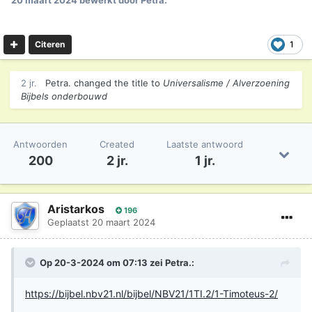
20 maart 2024
bewerkt door Petra.
1
Citeren
2 jr.
Petra.
changed the title to
Universalisme / Alverzoening
Bijbels onderbouwd
Antwoorden
Created
Laatste antwoord
200
2 jr.
1 jr.
Aristarkos
196
Geplaatst
20 maart 2024
Op 20-3-2024 om 07:13 zei
Petra.
:
https://bijbel.nbv21.nl/bijbel/NBV21/1TI.2/1-Timoteus-2/