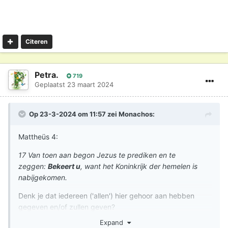
Citeren
Petra.
719
Geplaatst
23 maart 2024
Op 23-3-2024 om 11:57 zei
Monachos
:
Mattheüs 4:
17 Van toen aan begon Jezus te prediken en te
zeggen:
Bekeert u
, want het Koninkrijk der hemelen is
nabijgekomen.
Denk je dat iedereen ('allen') hier gehoor aan hebben
gegeven en/of zullen geven?
Expand