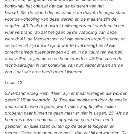
koninkrijk; het onkruid dat zijn de kinderen van het
kwaad, 39 de vijand die het zaait is de duivel, de oogst staat
voor de voltooiing van deze wereld en de maaiers zijn de
engelen. 40 Zoals het onkruid bijeengebracht wordt en in het
vuur verbrand, zo zal het gaan bij de voltooiing van deze
wereld: 41 de Mensenzoon zal zijn engelen eropuit sturen, en
ze zullen uit zijn koninkrijk al wat ten val brengt en al wie
onrecht pleegt bijeenbrengen 42 en in de vuuroven werpen;
daar zullen ze jammeren en knarsetanden. 43 Dan zullen de
rechtvaardigen in het koninkrijk van hun Vader stralen als de
zon. Laat wie oren heeft goed luisteren!
Lucas 13:
23 Iemand vroeg Hem: ‘Heer, zijn er maar weinigen die worden
gered?’ Hij antwoordde: 24 ‘Doe alle moeite om door de smalle
deur naar binnen te gaan, want velen, zeg Ik jullie, zullen
proberen naar binnen te gaan maar er niet in slagen. 25 Als de
heer des huizes eenmaal is opgestaan en de deur heeft
gesloten, en jullie staan buiten op de deur te kloppen en
roepen: “Heer, doe open voor ons!”, dan zal hij antwoorden: “Ik