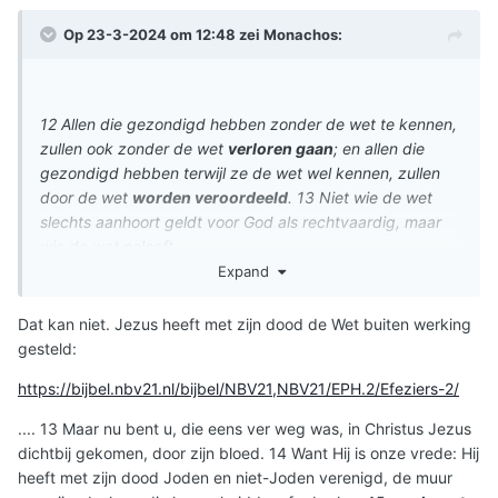
Op 23-3-2024 om 12:48 zei
Monachos
:
12 Allen die gezondigd hebben zonder de wet te kennen,
zullen ook zonder de wet
verloren gaan
; en allen die
gezondigd hebben terwijl ze de wet wel kennen, zullen
door de wet
worden veroordeeld
. 13 Niet wie de wet
slechts aanhoort geldt voor God als rechtvaardig, maar
wie de wet naleeft.
Expand
Dat kan niet. Jezus heeft met zijn dood de Wet buiten werking
gesteld:
https://bijbel.nbv21.nl/bijbel/NBV21,NBV21/EPH.2/Efeziers-2/
.... 13 Maar nu bent u, die eens ver weg was, in Christus Jezus
dichtbij gekomen, door zijn bloed. 14 Want Hij is onze vrede: Hij
heeft met zijn dood Joden en niet-Joden verenigd, de muur