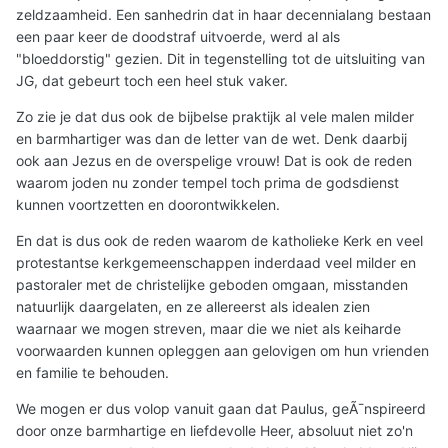
zeldzaamheid. Een sanhedrin dat in haar decennialang bestaan
een paar keer de doodstraf uitvoerde, werd al als
"bloeddorstig" gezien. Dit in tegenstelling tot de uitsluiting van
JG, dat gebeurt toch een heel stuk vaker.
Zo zie je dat dus ook de bijbelse praktijk al vele malen milder
en barmhartiger was dan de letter van de wet. Denk daarbij
ook aan Jezus en de overspelige vrouw! Dat is ook de reden
waarom joden nu zonder tempel toch prima de godsdienst
kunnen voortzetten en doorontwikkelen.
En dat is dus ook de reden waarom de katholieke Kerk en veel
protestantse kerkgemeenschappen inderdaad veel milder en
pastoraler met de christelijke geboden omgaan, misstanden
natuurlijk daargelaten, en ze allereerst als idealen zien
waarnaar we mogen streven, maar die we niet als keiharde
voorwaarden kunnen opleggen aan gelovigen om hun vrienden
en familie te behouden.
We mogen er dus volop vanuit gaan dat Paulus, geÃ¯nspireerd
door onze barmhartige en liefdevolle Heer, absoluut niet zo'n