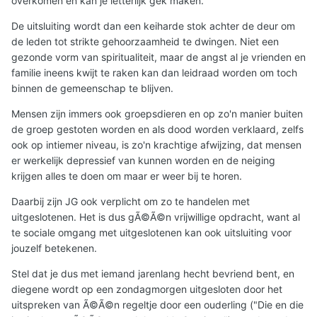
overkomen en kan je letterlijk gek maken.
De uitsluiting wordt dan een keiharde stok achter de deur om
de leden tot strikte gehoorzaamheid te dwingen. Niet een
gezonde vorm van spiritualiteit, maar de angst al je vrienden en
familie ineens kwijt te raken kan dan leidraad worden om toch
binnen de gemeenschap te blijven.
Mensen zijn immers ook groepsdieren en op zo'n manier buiten
de groep gestoten worden en als dood worden verklaard, zelfs
ook op intiemer niveau, is zo'n krachtige afwijzing, dat mensen
er werkelijk depressief van kunnen worden en de neiging
krijgen alles te doen om maar er weer bij te horen.
Daarbij zijn JG ook verplicht om zo te handelen met
uitgeslotenen. Het is dus gÃ©Ã©n vrijwillige opdracht, want al
te sociale omgang met uitgeslotenen kan ook uitsluiting voor
jouzelf betekenen.
Stel dat je dus met iemand jarenlang hecht bevriend bent, en
diegene wordt op een zondagmorgen uitgesloten door het
uitspreken van Ã©Ã©n regeltje door een ouderling ("Die en die