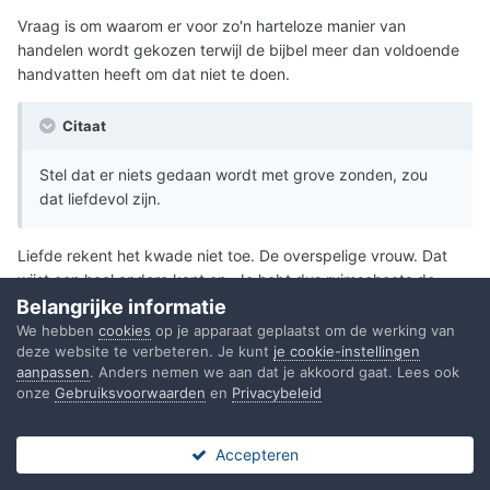
Vraag is om waarom er voor zo'n harteloze manier van
handelen wordt gekozen terwijl de bijbel meer dan voldoende
handvatten heeft om dat niet te doen.
Citaat
Stel dat er niets gedaan wordt met grove zonden, zou
dat liefdevol zijn.
Liefde rekent het kwade niet toe. De overspelige vrouw. Dat
wijst een heel andere kant op. Je hebt dus ruimschoots de
mogelijkheid om een liefdevolle aanpak te kiezen, maar je doet
Belangrijke informatie
dat heel bewust niet. Waarom niet ?
We hebben
cookies
op je apparaat geplaatst om de werking van
deze website te verbeteren. Je kunt
je cookie-instellingen
Waarom is de glasharde aanpak voor jou zo aansprekend ?
aanpassen
. Anders nemen we aan dat je akkoord gaat. Lees ook
onze
Gebruiksvoorwaarden
en
Privacybeleid
Citaat
Accepteren
In Hebreeen 12:5 staat een interessante gedachte
Forums
Ongelezen
Sign In
Register
Meer