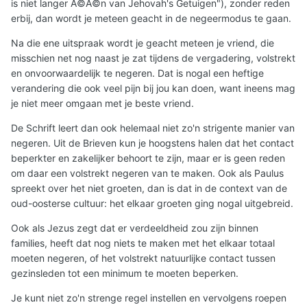
is niet langer Ã©Ã©n van Jehovah's Getuigen"), zonder reden
erbij, dan wordt je meteen geacht in de negeermodus te gaan.
Na die ene uitspraak wordt je geacht meteen je vriend, die
misschien net nog naast je zat tijdens de vergadering, volstrekt
en onvoorwaardelijk te negeren. Dat is nogal een heftige
verandering die ook veel pijn bij jou kan doen, want ineens mag
je niet meer omgaan met je beste vriend.
De Schrift leert dan ook helemaal niet zo'n strigente manier van
negeren. Uit de Brieven kun je hoogstens halen dat het contact
beperkter en zakelijker behoort te zijn, maar er is geen reden
om daar een volstrekt negeren van te maken. Ook als Paulus
spreekt over het niet groeten, dan is dat in de context van de
oud-oosterse cultuur: het elkaar groeten ging nogal uitgebreid.
Ook als Jezus zegt dat er verdeeldheid zou zijn binnen
families, heeft dat nog niets te maken met het elkaar totaal
moeten negeren, of het volstrekt natuurlijke contact tussen
gezinsleden tot een minimum te moeten beperken.
Je kunt niet zo'n strenge regel instellen en vervolgens roepen