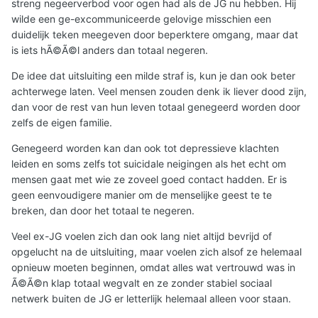
streng negeerverbod voor ogen had als de JG nu hebben. Hij
wilde een ge-excommuniceerde gelovige misschien een
duidelijk teken meegeven door beperktere omgang, maar dat
is iets hÃ©Ã©l anders dan totaal negeren.
De idee dat uitsluiting een milde straf is, kun je dan ook beter
achterwege laten. Veel mensen zouden denk ik liever dood zijn,
dan voor de rest van hun leven totaal genegeerd worden door
zelfs de eigen familie.
Genegeerd worden kan dan ook tot depressieve klachten
leiden en soms zelfs tot suicidale neigingen als het echt om
mensen gaat met wie ze zoveel goed contact hadden. Er is
geen eenvoudigere manier om de menselijke geest te te
breken, dan door het totaal te negeren.
Veel ex-JG voelen zich dan ook lang niet altijd bevrijd of
opgelucht na de uitsluiting, maar voelen zich alsof ze helemaal
opnieuw moeten beginnen, omdat alles wat vertrouwd was in
Ã©Ã©n klap totaal wegvalt en ze zonder stabiel sociaal
netwerk buiten de JG er letterlijk helemaal alleen voor staan.