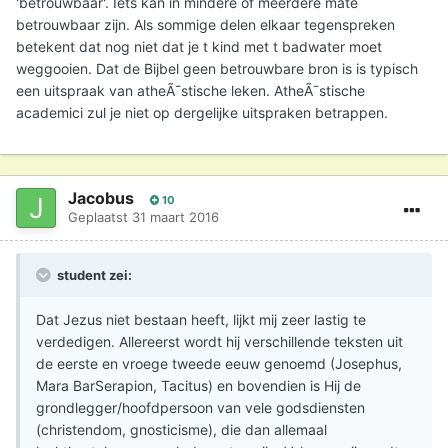
'betrouwbaar'. Iets kan in mindere of meerdere mate
betrouwbaar zijn. Als sommige delen elkaar tegenspreken
betekent dat nog niet dat je t kind met t badwater moet
weggooien. Dat de Bijbel geen betrouwbare bron is is typisch
een uitspraak van atheÃ¯stische leken. AtheÃ¯stische
academici zul je niet op dergelijke uitspraken betrappen.
Jacobus
10
Geplaatst
31 maart 2016
student zei:
Dat Jezus niet bestaan heeft, lijkt mij zeer lastig te
verdedigen. Allereerst wordt hij verschillende teksten uit
de eerste en vroege tweede eeuw genoemd (Josephus,
Mara BarSerapion, Tacitus) en bovendien is Hij de
grondlegger/hoofdpersoon van vele godsdiensten
(christendom, gnosticisme), die dan allemaal