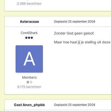
3.086 berichten
Asteraceae
Geplaatst
25 september 2008
CrediShark
Zonder God geen geloof.
Maar hoe haal jij je stelling uit dez
Members
0
6.175 berichten
Gast Anon_phpbb
Geplaatst
25 september 2008