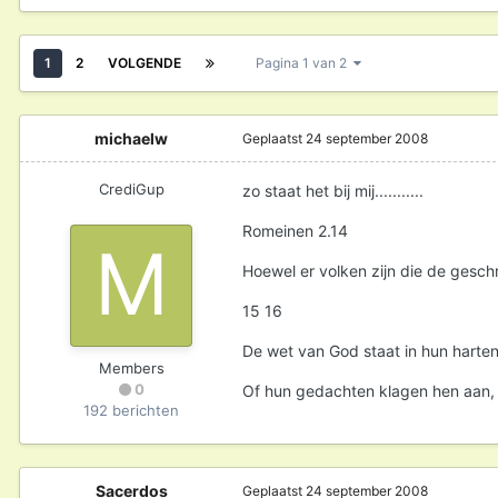
1
2
VOLGENDE
Pagina 1 van 2
michaelw
Geplaatst
24 september 2008
CrediGup
zo staat het bij mij...........
Romeinen 2.14
Hoewel er volken zijn die de geschr
15 16
De wet van God staat in hun harte
Members
0
Of hun gedachten klagen hen aan, 
192 berichten
Sacerdos
Geplaatst
24 september 2008