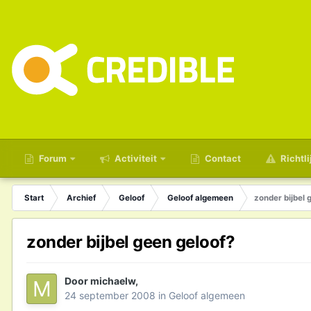
Forum
Activiteit
Contact
Richtli
Start
Archief
Geloof
Geloof algemeen
zonder bijbel 
zonder bijbel geen geloof?
Door
michaelw
,
24 september 2008
in
Geloof algemeen