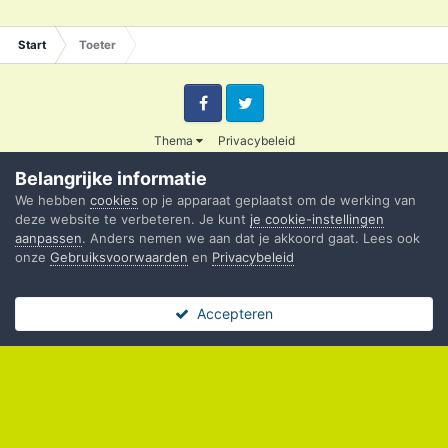
Start
Toeter
Facebook
Twitter
Thema
Privacybeleid
© 2003 - 2020 Credible
Belangrijke informatie
Powered by Invision Community
We hebben
cookies
op je apparaat geplaatst om de werking van
deze website te verbeteren. Je kunt
je cookie-instellingen
aanpassen
. Anders nemen we aan dat je akkoord gaat. Lees ook
onze
Gebruiksvoorwaarden
en
Privacybeleid
Accepteren
Forums
Ongelezen
Sign In
Register
Meer