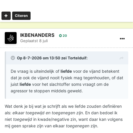
Citeren
IKBENANDERS
20
Geplaatst
8 juli
Op 8-7-2026 om 13:50 zei
Tortelduif
:
De vraag is uiteindelijk of
liefde
voor de vijand betekent
dat je ook de vijand nooit fysiek mag tegenhouden, of dat
juist
liefde
voor het slachtoffer soms vraagt om de
agressor te stoppen middels geweld.
Wat denk je bij wat je schrijft als we liefde zouden definiëren
als:
elkaar toegewijd en toegenegen zijn
. En dan bedoel ik
niet
toegewijd
in kwade/negative zin, want daar kan volgens
mij geen sprake zijn van elkaar
toegenegen
zijn.