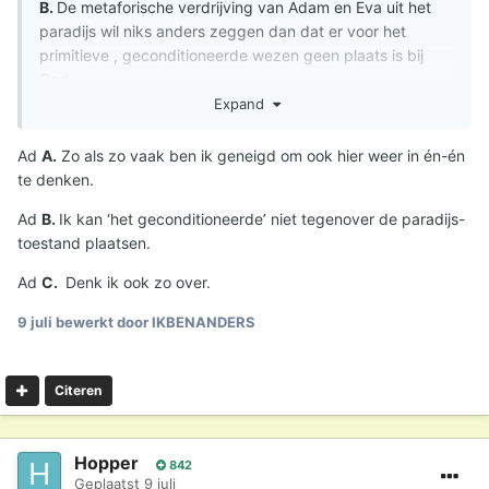
B.
De metaforische verdrijving van Adam en Eva uit het
paradijs wil niks anders zeggen dan dat er voor het
primitieve , geconditioneerde wezen geen plaats is bij
God.
Expand
C.
Denk niet dat het christendom beschaving heeft
gebracht.
Ad
A.
Zo als zo vaak ben ik geneigd om ook hier weer in én-én
te denken.
Ad
B.
Ik kan ‘het geconditioneerde’ niet tegenover de paradijs-
toestand plaatsen.
Ad
C.
Denk ik ook zo over.
9 juli
bewerkt door IKBENANDERS
Citeren
Hopper
842
Geplaatst
9 juli