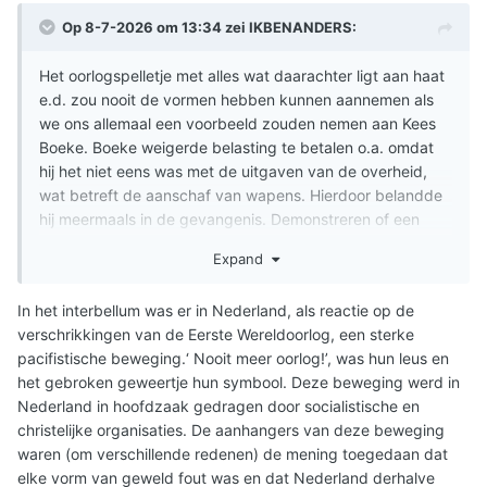
Op 8-7-2026 om 13:34 zei
IKBENANDERS
:
Het oorlogspelletje met alles wat daarachter ligt aan haat
e.d. zou nooit de vormen hebben kunnen aannemen als
we ons allemaal een voorbeeld zouden nemen aan Kees
Boeke. Boeke weigerde belasting te betalen o.a. omdat
hij het niet eens was met de uitgaven van de overheid,
wat betreft de aanschaf van wapens. Hierdoor belandde
hij meermaals in de gevangenis. Demonstreren of een
tegenstem uitbrengen helpt ook niet zo hebben de
Expand
afgelopen jaren uitgewezen. Wat helpt dan nog wel?
Massaal weigeren om nog belasting te betalen?
In het interbellum was er in Nederland, als reactie op de
https://www.historischnieuwsblad.nl/onderwijsvernieuwer-
verschrikkingen van de Eerste Wereldoorlog, een sterke
kees-boeke/
pacifistische beweging.‘ Nooit meer oorlog!’, was hun leus en
het gebroken geweertje hun symbool. Deze beweging werd in
Nederland in hoofdzaak gedragen door socialistische en
christelijke organisaties. De aanhangers van deze beweging
waren (om verschillende redenen) de mening toegedaan dat
elke vorm van geweld fout was en dat Nederland derhalve