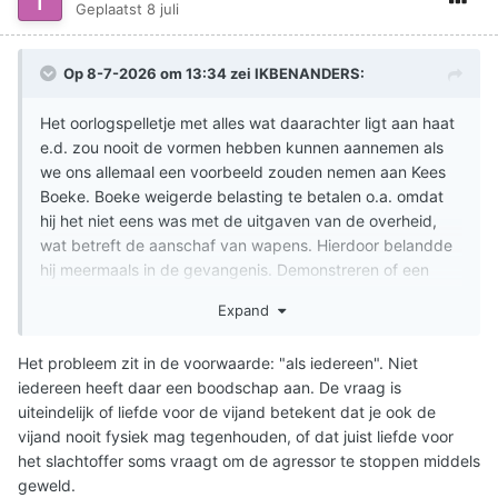
Geplaatst
8 juli
Op 8-7-2026 om 13:34 zei
IKBENANDERS
:
Het oorlogspelletje met alles wat daarachter ligt aan haat
e.d. zou nooit de vormen hebben kunnen aannemen als
we ons allemaal een voorbeeld zouden nemen aan Kees
Boeke. Boeke weigerde belasting te betalen o.a. omdat
hij het niet eens was met de uitgaven van de overheid,
wat betreft de aanschaf van wapens. Hierdoor belandde
hij meermaals in de gevangenis. Demonstreren of een
tegenstem uitbrengen helpt ook niet zo hebben de
Expand
afgelopen jaren uitgewezen. Wat helpt dan nog wel?
Massaal weigeren om nog belasting te betalen?
Het probleem zit in de voorwaarde: "als iedereen". Niet
https://www.historischnieuwsblad.nl/onderwijsvernieuwer-
iedereen heeft daar een boodschap aan. De vraag is
kees-boeke/
uiteindelijk of liefde voor de vijand betekent dat je ook de
vijand nooit fysiek mag tegenhouden, of dat juist liefde voor
het slachtoffer soms vraagt om de agressor te stoppen middels
geweld.