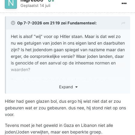
8
Geplaatst
14 juli
Op 7-7-2026 om 21:19 zei
Fundamenteel
:
Het is alsof "wij" voor op Hitler staan. Maar is dat wel zo
nu we getuigen van joden in ons eigen land en daarbuiten
zijn? Is het jodendom gaan spiegel van nazisme maar dan
erger, de oorspronkelijke versie? Waar joden landen, daar
is genocide of een aanval op de inheemse normen en
waarden?
Zijn wij als mensheid niet beter af zonder joden die
iedereen anders als inferieur zien?
Expand
Hitler had geen glazen bol, dus ergo hij wist niet dat er zou
gebeuren wat er zou gebeuren. dus nee, hij stond niet op ons
voor.
Tevens moet je het geweld in Gaza en Libanon niet alle
joden/Joden verwijten, maar een beperkte groep.