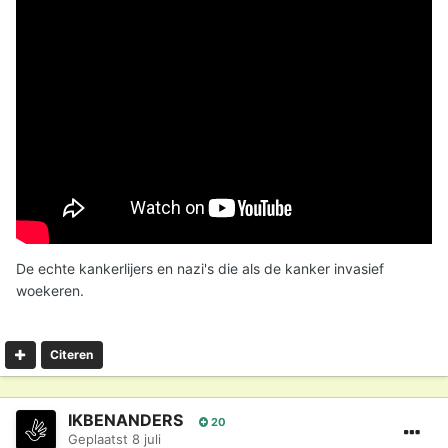
De echte kankerlijers en nazi's die als de kanker invasief
woekeren.
Citeren
IKBENANDERS
20
Geplaatst
8 juli