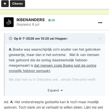
Citeren
IKBENANDERS
20
Geplaatst
8 juli
Op 8-7-2026 om 15:20 zei
Hopper
:
A.
Boeke was waarschijnlijk zo'n snuiter van het gebroken
geweertje, maar dan in het extreme. Wat ik van mensen
heb gehoord die de oorlog daadwerkelijk hebben
meegemaakt is
dat mensen zoals Boeke juist de oorlog
mogelijk hebben gemaakt
.
We zien het nu in Oekraïne ook , omdat Oekraïne heeft
vertrouwd op de vredesgaranties van Rusland, de VS en
GB zitten ze in de ellende. Vertrouw de gezanten van
Expand
Satan nooit! En Kees Boeke kan de pot op.
Ad.
A
. Het onderstreepte gedeelte kan ik toch maar moeilijk
B.
We hebben in de jaren 80 ook massale protesten
geloven. Toch dank om je verhaalt te willen delen. Lijkt me wel