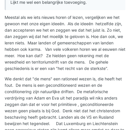
Lijkt me wel een belangrijke toevoeging.
Meestal als we iets nieuws horen of lezen, vergelijken we het
gewoon met onze eigen ideeën. Als de ideeën hetzelfde zijn,
dan accepteren we het en zeggen we dat het juist is. Zo niet,
dan zeggen wij dat het moeilijk te geloven is. Hoe dan ook, we
leren niets. Maar landen of gemeenschappen van landen
hebben ook karma. Van vele volkeren horen we al eeuwen niet
meer. Hoe kan dat? Ze hielden geen rekening met de
wreedheid en territoriumdrift van de mens. De gehele
geschiedenis is er een van "het recht van de sterkste".
Wie denkt dat "de mens" een rationeel wezen is, die heeft het
fout. De mens is een geconditioneerd wezen en de
conditionering zijn natuurlijke driften. De metaforische
verdrijving van Adam en Eva uit het paradijs wil niks anders
zeggen dan dat er voor het primitieve , geconditioneerde
wezen geen plaats is bij God. Denk niet dat het christendom
beschaving heeft gebracht. Landen als de VS en Rusland
bewijzen het tegendeel. Dat Luxemburg en Liechtenstein
geen agressieve staten zijn komt alleen maar omdat ze daar te