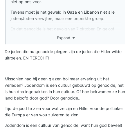
niet op ons voor.
Tevens moet je het geweld in Gaza en Libanon niet alle
joden/Joden verwijten, maar een beperkte groep.
En dat genocide is het gevolg van 7 oktober. En geloof
me, ik heb de beelden gezien en het zijn de ergste
Expand
beelden die ik ooit heb gezien. Daar kan een bom gooien
niet tegenop. Een bom discrimineert niet, de mensen op
De joden die nu genocide plegen zijn de joden die Hitler wilde
7oktober deden dit wel. Ik heb iemand door midden
uitroeien. EN TERECHT!
gesneden zien worden. Nogmaals, daar kan een
discriminatieloze bom niet tegenop (qua gruwelijkheid).
Of het genocide is, is overigens maar de vraag. Ik vind
Misschien had hij geen glazen bol maar ervaring uit het
dat een woordspelletje. Het is gruwelijk genoeg, 80.000
verleden? Jodendom is een cultuur gebouwd op genocide, het
mensen vermoorden. Maar dit doen bepaalden idioten, en
is hun dna ingebakken in hun cultuur. Of hoe bekwamen ze hun
niet de joden.
land beloofd door god? Door genocide...
Hitler vergoeilijken? Dan ben je echt extreem ver qua
Tijd de jood te zien voor wat ze zijn en Hitler voor de politieker
antisemitisme.
die Europa er van wou zuiveren te zien.
Jodendom is een cultuur van genocide, want hun god beveelt