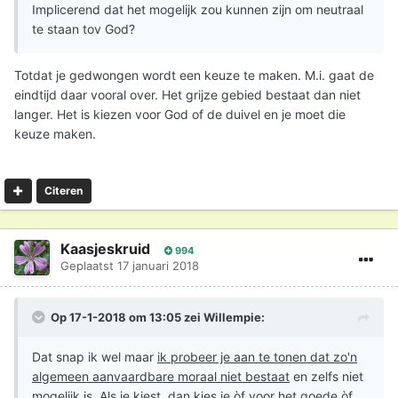
Implicerend dat het mogelijk zou kunnen zijn om neutraal
te staan tov God?
Totdat je gedwongen wordt een keuze te maken. M.i. gaat de
eindtijd daar vooral over. Het grijze gebied bestaat dan niet
langer. Het is kiezen voor God of de duivel en je moet die
keuze maken.
Citeren
Kaasjeskruid
994
Geplaatst
17 januari 2018
Op 17-1-2018 om 13:05 zei
Willempie
:
Dat snap ik wel maar
ik probeer je aan te tonen dat zo'n
algemeen aanvaardbare moraal niet bestaat
en zelfs niet
mogelijk is. Als je kiest, dan kies je òf voor het goede òf