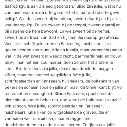
daarop ligt, is aan die eed gebonden." Blind zijn jullie, wat is nu
van meer waarde: de offergave of het altaar dat de offergave
heiligt? Wie dus zweert bij het altaar, zweert daarbij en bij alles
wat daarop ligt. En wie zweert bij de tempel, zweert daarbij en
bij degene die hem bewoont. En wie zweert bij de hemel,
zweert bij de troon van God en bij hem die daarop gezeten is.
Wee jullie, schriftgeleerden en Farizeeën, huichelaars, jullie
geven tienden van munt, dille en komijn, maar veronachtzamen
wat in de wet zwaarder weegt: recht, barmhartigheid en trouw,
terwijl men het een zou moeten doen zonder het andere te
laten. Blinde leiders zijn jullie, die uit hun drank de muggen
ziften, maar een kameel wegslikken. Wee jullie,
schriftgeleerden en Farizeeën, huichelaars, de buitenkant van
bekers en schalen spoelen jullie af, maar de binnenkant blijft vol
roofzucht en onmatigheid. Blinde Farizeeër, spoel eerst de
binnenkant van de beker om, dan wordt de buitenkant vanzelf
ook schoon. Wee jullie, schriftgeleerden en Farizeeën,
huichelaars, jullie lijken op witgepleisterde graven, die er
vanbuiten wel fraai uitzien, maar vol liggen met
doodsbeenderen en andere onreinheden. Zo lijken ook jullie