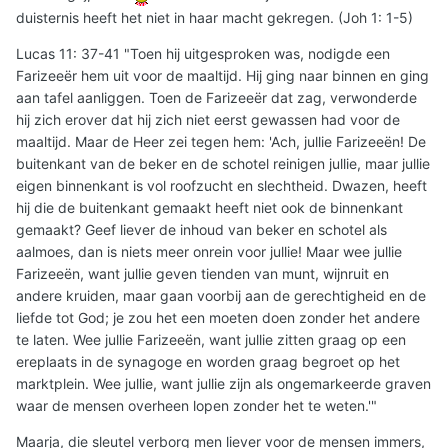
duisternis heeft het niet in haar macht gekregen. (Joh 1: 1-5)
Lucas 11: 37-41 "Toen hij uitgesproken was, nodigde een
Farizeeër hem uit voor de maaltijd. Hij ging naar binnen en ging
aan tafel aanliggen. Toen de Farizeeër dat zag, verwonderde
hij zich erover dat hij zich niet eerst gewassen had voor de
maaltijd. Maar de Heer zei tegen hem: 'Ach, jullie Farizeeën! De
buitenkant van de beker en de schotel reinigen jullie, maar jullie
eigen binnenkant is vol roofzucht en slechtheid. Dwazen, heeft
hij die de buitenkant gemaakt heeft niet ook de binnenkant
gemaakt? Geef liever de inhoud van beker en schotel als
aalmoes, dan is niets meer onrein voor jullie! Maar wee jullie
Farizeeën, want jullie geven tienden van munt, wijnruit en
andere kruiden, maar gaan voorbij aan de gerechtigheid en de
liefde tot God; je zou het een moeten doen zonder het andere
te laten. Wee jullie Farizeeën, want jullie zitten graag op een
ereplaats in de synagoge en worden graag begroet op het
marktplein. Wee jullie, want jullie zijn als ongemarkeerde graven
waar de mensen overheen lopen zonder het te weten.'"
Maarja, die sleutel verborg men liever voor de mensen immers,