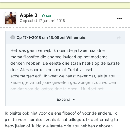
Appie B
134
Geplaatst
17 januari 2018
Op 17-1-2018 om 13:05 zei
Willempie
:
Het was geen verwijt. Ik noemde je tweemaal drie
moraalfilosofen die enorme invloed op het moderne
denken hebben. De eerste drie staan haaks op de laatste
drie. Alles daartussen noem ik "relativistisch
schemergebied". Ik weet welhaast zeker dat, als je zou
kiezen, je vanuit jouw geweten gedwongen zou worden
om dat voor de laatste drie te doen . Nu doet het
merkwaardige feit zich voor dat de laatste drie hun
Expand
waardeoordeel baseren op de Bijbel, terwijl de eerste drie
dat niet doen.
Ik pleitte ook niet voor de ene filosoof of voor de andere. Ik
pleitte voor moraliteit zoals ik het uitlegde. Ik durf ernstig te
betwijfelen of ik idd die laatste drie zou hebben gekozen,