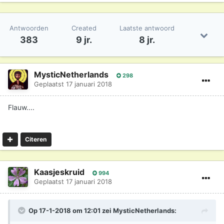
Antwoorden
Created
Laatste antwoord
383
9 jr.
8 jr.
MysticNetherlands
298
Geplaatst
17 januari 2018
Flauw....
Citeren
Kaasjeskruid
994
Geplaatst
17 januari 2018
Op 17-1-2018 om 12:01 zei
MysticNetherlands
: