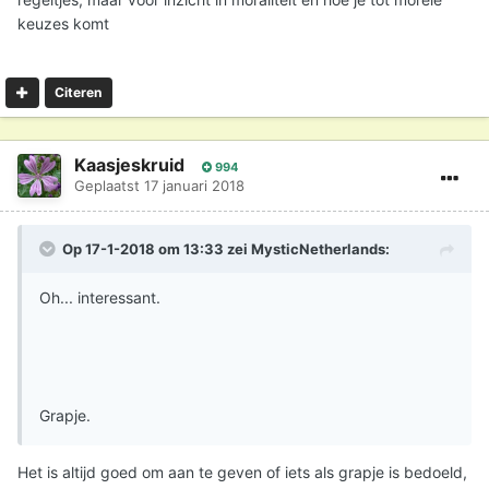
ons zodanig wil veranderen dat we dat wel kunnen? En
keuzes komt
zelfs willen? Dit gaat dus verder dan het opstellen van
morele regeltjes.
Citeren
Kaasjeskruid
994
Geplaatst
17 januari 2018
Op 17-1-2018 om 13:33 zei
MysticNetherlands
:
Oh... interessant.
Grapje.
Het is altijd goed om aan te geven of iets als grapje is bedoeld,