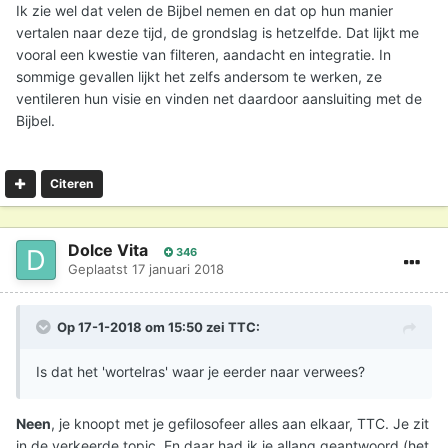
Ik zie wel dat velen de Bijbel nemen en dat op hun manier
vertalen naar deze tijd, de grondslag is hetzelfde. Dat lijkt me
vooral een kwestie van filteren, aandacht en integratie. In
sommige gevallen lijkt het zelfs andersom te werken, ze
ventileren hun visie en vinden net daardoor aansluiting met de
Bijbel.
Citeren
Dolce Vita
346
Geplaatst
17 januari 2018
Op 17-1-2018 om 15:50 zei
TTC
:
Is dat het 'wortelras' waar je eerder naar verwees?
Neen
, je knoopt met je gefilosofeer alles aan elkaar, TTC. Je zit
in de verkeerde topic. En daar had ik je allang geantwoord (het