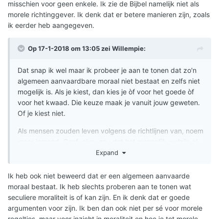
misschien voor geen enkele. Ik zie de Bijbel namelijk niet als
morele richtinggever. Ik denk dat er betere manieren zijn, zoals
ik eerder heb aangegeven.
Op 17-1-2018 om 13:05 zei
Willempie
:
Dat snap ik wel maar ik probeer je aan te tonen dat zo'n
algemeen aanvaardbare moraal niet bestaat en zelfs niet
mogelijk is. Als je kiest, dan kies je òf voor het goede òf
voor het kwaad. Die keuze maak je vanuit jouw geweten.
Of je kiest niet.
Als mensen zouden leven volgens de richtlijnen van, noem
maar iemand, Confucius, zou dat het menselijk welzijn al
enorm bevorderen. Maar niet veel mensen doen dat.
Expand
Jezus stelt ons voor een onmogelijke opgave. Hij wil dat
Ik heb ook niet beweerd dat er een algemeen aanvaarde
we onze vijanden liefhebben. G.K. Chesterton "grapt"
moraal bestaat. Ik heb slechts proberen aan te tonen wat
daarover dat dat wellicht is omdat die vijanden onze
seculiere moraliteit is of kan zijn. En ik denk dat er goede
naasten zijn.
Maar dat kunnen we helemaal niet. Wat
argumenten voor zijn. Ik ben dan ook niet per sé voor morele
nu? Gaat Jezus te ver? Of vertelt de Bijbel ons dat God
regeltjes, maar voor inzicht in moraliteit en hoe je tot morele