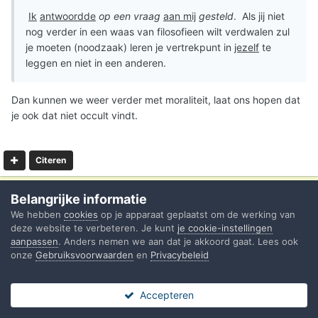
Ik
antwoordde
op een vraag
aan mij
gesteld
. Als jij niet
nog verder in een waas van filosofieen wilt verdwalen zul
je moeten (noodzaak) leren je vertrekpunt in
jezelf
te
leggen en niet in een anderen.
Dan kunnen we weer verder met moraliteit, laat ons hopen dat
je ook dat niet occult vindt.
Citeren
Belangrijke informatie
Kaasjeskruid
994
We hebben
cookies
op je apparaat geplaatst om de werking van
Geplaatst
17 januari 2018
deze website te verbeteren. Je kunt
je cookie-instellingen
aanpassen
. Anders nemen we aan dat je akkoord gaat. Lees ook
onze
Gebruiksvoorwaarden
en
Privacybeleid
Op 17-1-2018 om 15:08 zei
Willempie
:
Ik probeer altijd de taal van mijn gesprekspartner te
Accepteren
Forums
Ongelezen
Sign In
Register
Meer
spreken.