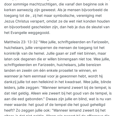
door sommige machtzuchtigen, die vanaf den beginne ook in
kerken aanwezig zijn geweest. Als je mensen bijvoorbeeld de
toegang tot de , zij het maar symbolische, vereniging met
Jezus Christus verspert, omdat ze de wet niet konden houden
en bijvoorbeeld gescheiden zijn, dan heb je dus de sleutel van
het Evangelie weggegooid.
Mattheüs 23: 13-32 "Wee jullie, schriftgeleerden en Farizeeën,
huichelaars, jullie versperren de mensen de toegang tot het
koninkrijk van de hemel. Jullie gaan er zelf niet binnen, maar
laten ook degenen die er willen binnengaan niet toe. Wee jullie,
schriftgeleerden en Farizeeën, huichelaars, jullie bereizen
landen en zeeën om één enkele proseliet te winnen, en
wanneer je hem eenmaal voor je gewonnen hebt, wordt hij
dankzij jullie tot een hellekind in het kwadraat. Wee jullie, blinde
leiders, jullie zeggen: "Wanneer iemand zweert bij de tempel, is
dat niet geldig. Alleen wie zweert bij het goud van de tempel, is
aan die eed gebonden." Dwaas zijn jullie en blind, wat is nu van
meer waarde: het goud of de tempel die het goud geheiligd
heeft? Zo zeggen jullie ook: "Wanneer iemand zweert bij het
altaar, is dat niet geldig. Alleen wie zweert bij de offergave die