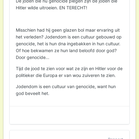
De joden die nu genocide plegen zijn de joden die
Daar kan een bom gooien niet tegenop. Een
Hitler wilde uitroeien. EN TERECHT!
bom discrimineert niet, de mensen op
7oktober deden dit wel. Ik heb iemand door
midden gesneden zien worden. Nogmaals,
Misschien had hij geen glazen bol maar ervaring uit
daar kan een discriminatieloze bom niet
het verleden? Jodendom is een cultuur gebouwd op
tegenop (qua gruwelijkheid).
genocide, het is hun dna ingebakken in hun cultuur.
Of het genocide is, is overigens maar de vraag.
Of hoe bekwamen ze hun land beloofd door god?
Ik vind dat een woordspelletje. Het is gruwelijk
Door genocide...
genoeg, 80.000 mensen vermoorden. Maar dit
Tijd de jood te zien voor wat ze zijn en Hitler voor de
doen bepaalden idioten, en niet de joden.
politieker die Europa er van wou zuiveren te zien.
Hitler vergoeilijken? Dan ben je echt extreem
Jodendom is een cultuur van genocide, want hun
ver qua antisemitisme.
god beveelt het.
Daarom is het ook zo'n onzin dat er vandaag
de dag oorloghitsers zijn die doen alsof
Rusland het grote gevaar is. Vreemd genoeg
zeggen dezelfde mensen "oekraine wint de
strijd" als een Oekrainse soldaat een scheet