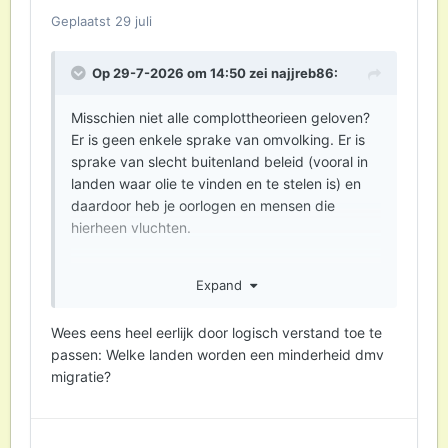
Geplaatst
29 juli
Op 29-7-2026 om 14:50 zei
najjreb86
:
Misschien niet alle complottheorieen geloven?
Er is geen enkele sprake van omvolking. Er is
sprake van slecht buitenland beleid (vooral in
landen waar olie te vinden en te stelen is) en
daardoor heb je oorlogen en mensen die
hierheen vluchten.
Expand
Vrouwen en dochters aanranden word nergens
toegelaten. Het gebeurt, dat is waar. Maar
Wees eens heel eerlijk door logisch verstand toe te
vervolgens probeert men de dader te vinden
passen: Welke landen worden een minderheid dmv
en te berechten. Als ik jou was zou ik erg
migratie?
oppassen met welke videos je bekijkt en in
welk bubbel je zit qua youtube kanalen kijken.
Elders ben je al antisemiet, en hier lijk je op een