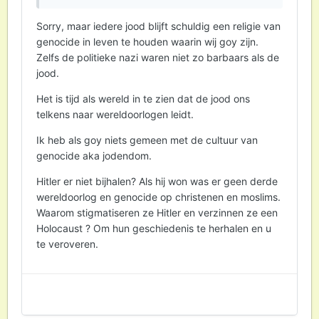
God ook genocide bevelen. En dat klopt, in het
OT werden hele volkeren uitgeroeid omdat de
Sorry, maar iedere jood blijft schuldig een religie van
Israelitische God toevallig de Israelieten dat
genocide in leven te houden waarin wij goy zijn.
stukje grond beloofd had. Maar het OT is
Zelfs de politieke nazi waren niet zo barbaars als de
mythe, dus die uitroeiing heeft nooit
jood.
plaatsgevonden.
Het is tijd als wereld in te zien dat de jood ons
Mensen die terechte kritiek (en meer hopelijk!)
telkens naar wereldoorlogen leidt.
hebben op wat de staat Israel NU doet moeten
er niet Hitler en trawanten bij gaan halen, dat is
Ik heb als goy niets gemeen met de cultuur van
een dooddoener en speelt de Zionisten in de
genocide aka jodendom.
kaart. Nazisme en wat zij de Joden aandeden
Hitler er niet bijhalen? Als hij won was er geen derde
is het ergste wat de mensheid elkaar ooit heeft
wereldoorlog en genocide op christenen en moslims.
aangedaan. Klaar, en punt.
Waarom stigmatiseren ze Hitler en verzinnen ze een
Holocaust ? Om hun geschiedenis te herhalen en u
te veroveren.