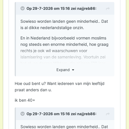
Op 29-7-2026 om 15:16 zei
najjreb86
:
Sowieso worden landen geen minderheid.. Dat
is al dikke nederlandstalige onzin.
En in Nederland bijvoorbeeld vormen moslims
nog steeds een enorme minderheid, hoe graag
rechts je ook wil waarschuwen voor
islamisering van de samenleving. Voortuin zei
het al, en daarna Wilders, die al jaren (20 jaar
geloof ik) dezelfde kool aan het stoven is. En
Expand
maar geld verdienen met klinkklare onzin..
Plato waarschuwde ons er al voor dat
Hoe oud bent u? Want iedereen van mijn leeftijd
democratie zulke mensen zou aantrekken.
praat anders dan u.
Populisten.
ik ben 40+
Man, ga lekker naar buiten in plaats van in de
negatieve insteek van YT hangen.. Want ik
Op 29-7-2026 om 15:16 zei
najjreb86
:
denk dat je hier al je onzin vandana hebt.
Sowieso worden landen geen minderheid.. Dat