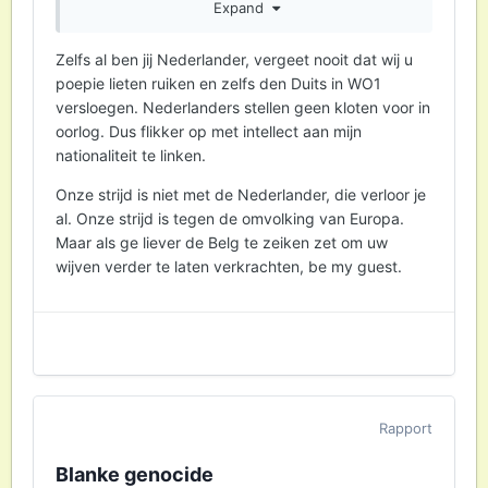
Expand
ervaring zal veranderen..
Zelfs al ben jij Nederlander, vergeet nooit dat wij u
poepie lieten ruiken en zelfs den Duits in WO1
Je bent een beetje als de Nederlandse Schoof
versloegen. Nederlanders stellen geen kloten voor in
(oud minister president) die zei "het volk voelt
oorlog. Dus flikker op met intellect aan mijn
een immigratiecrisis, dus er is een
nationaliteit te linken.
immigratiecrisis".. Die snapte ook niks van
ervaringen.
Onze strijd is niet met de Nederlander, die verloor je
al. Onze strijd is tegen de omvolking van Europa.
Maar als ge liever de Belg te zeiken zet om uw
wijven verder te laten verkrachten, be my guest.
Rapport
Blanke genocide