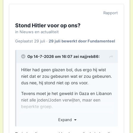
Rapport
Stond Hitler voor op ons?
in
Nieuws en actualiteit
Geplaatst
29 juli
·
29 juli
bewerkt door Fundamenteel
Op 14-7-2026 om 16:07 zei
najjreb86
:
Hitler had geen glazen bol, dus ergo hij wist
niet dat er zou gebeuren wat er zou gebeuren.
dus nee, hij stond niet op ons voor.
Tevens moet je het geweld in Gaza en Libanon
niet alle joden/Joden verwijten, maar een
beperkte groep.
En dat genocide is het gevolg van 7 oktober.
Expand
En geloof me, ik heb de beelden gezien en het
zijn de ergste beelden die ik ooit heb gezien.