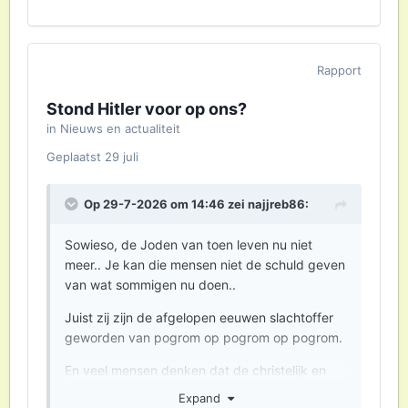
extreem rechts figuur. Voor je het weet denk je
echt zo en ben je niet meer te helpen.
Rapport
Stond Hitler voor op ons?
in
Nieuws en actualiteit
Geplaatst
29 juli
Op 29-7-2026 om 14:46 zei
najjreb86
:
Sowieso, de Joden van toen leven nu niet
meer.. Je kan die mensen niet de schuld geven
van wat sommigen nu doen..
Juist zij zijn de afgelopen eeuwen slachtoffer
geworden van pogrom op pogrom op pogrom.
En veel mensen denken dat de christelijk en
joodse god dezelfde zijn, dus dan zou jullie
Expand