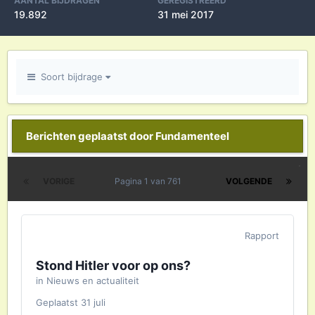
AANTAL BIJDRAGEN
GEREGISTREERD
19.892
31 mei 2017
Soort bijdrage
Berichten geplaatst door Fundamenteel
VORIGE
Pagina 1 van 761
VOLGENDE
Rapport
Stond Hitler voor op ons?
in
Nieuws en actualiteit
Geplaatst
31 juli