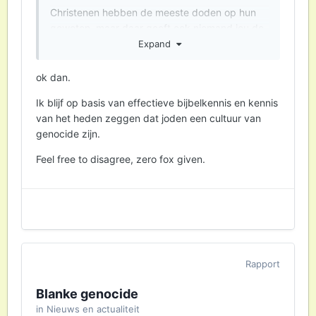
Christenen hebben de meeste doden op hun
geweten, maar daar geeft ook niemand jou de
schuld van want in die tijd was jij nog niet
Expand
geboren.
ok dan.
Ik blijf op basis van effectieve bijbelkennis en kennis
Dus houdt op met je domme onzin, geef de IDF
van het heden zeggen dat joden een cultuur van
de schuld en Netanyahu, maar niet alle joden..
genocide zijn.
Je speelt de zionisten in de kaart.
Feel free to disagree, zero fox given.
Rapport
Blanke genocide
in
Nieuws en actualiteit