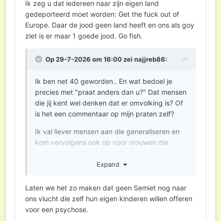
Ik zeg u dat iedereen naar zijn eigen land
gedeporteerd moet worden: Get the fuck out of
Europe. Daar de jood geen land heeft en ons als goy
ziet is er maar 1 goede jood. Go fish.
Op 29-7-2026 om 16:00 zei
najjreb86
:
Ik ben net 40 geworden.. En wat bedoel je
precies met "praat anders dan u?" Dat mensen
die jij kent wel denken dat er omvolking is? Of
is het een commentaar op mijn praten zelf?
Ik val liever mensen aan die generaliseren en
kom vervolgens ook op voor vrouwen die
verkracht zijn. Het is niet of of.. Maar een
islamitische vrouw van 60 heeft niks te maken
Expand
met het verkrachten van vrouwen. Zij is
gevlucht omdat het Westen in die landen een
Laten we het zo maken dat geen Semiet nog naar
puinhoop maakt en zich dan weer terugtrekt.
ons vlucht die zelf hun eigen kinderen willen offeren
zoals Afghanistan als "mooi" voorbeeld. Of
voor een psychose.
Irak. En momenteel maakt men Iranezen af.