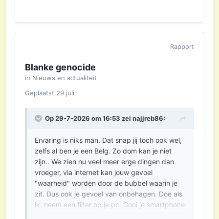
Rapport
Blanke genocide
in
Nieuws en actualiteit
Geplaatst
29 juli
Op 29-7-2026 om 16:53 zei
najjreb86
:
Ervaring is niks man. Dat snap jij toch ook wel,
zelfs al ben je een Belg. Zo dom kan je niet
zijn.. We zien nu veel meer erge dingen dan
vroeger, via internet kan jouw gevoel
"waarheid" worden door de bubbel waarin je
zit. Dus ook je gevoel van onbehagen. Doe als
ik, neem een filter op je pc. Gooi je smartphone
weg (als je die hebt), ga oldschool en jouw