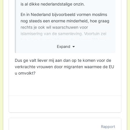
is al dikke nederlandstalige onzin.
En in Nederland bijvoorbeeld vormen moslims
nog steeds een enorme minderheid, hoe graag
rechts je ook wil waarschuwen voor
islamisering van de samenleving. Voortuin zei
het al, en daarna Wilders, die al jaren (20 jaar
geloof ik) dezelfde kool aan het stoven is. En
Expand
maar geld verdienen met klinkklare onzin..
Plato waarschuwde ons er al voor dat
Dus ge valt liever mij aan dan op te komen voor de
democratie zulke mensen zou aantrekken.
verkrachte vrouwen door migranten waarmee de EU
Populisten.
u omvolkt?
Man, ga lekker naar buiten in plaats van in de
negatieve insteek van YT hangen.. Want ik
denk dat je hier al je onzin vandana hebt.
Rapport