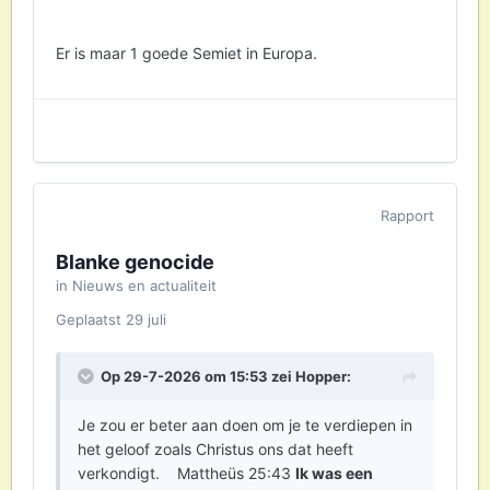
Allemaal vanwege de olie.
Er is maar 1 goede Semiet in Europa.
Geen wonder dat mensen hier dan heen
vluchten!
Toen WWII net afgelopen was en Europa kapot
was vluchtten veel Hollanders naar Canada en
Amerika. Toen men in Europa vervolgd werd
Rapport
vanwege de godsdienstoorlogen ging men
naar het "beloofde" land Amerika.
Blanke genocide
in
Nieuws en actualiteit
Elders generaliseer je de Joden door ze
Geplaatst
29 juli
allemaal de schuld te geven van wat er in de
wereld gebeurt, en hier geef je immigranten
generaal de schuld. Antidepressiva pilletjes
Op 29-7-2026 om 15:53 zei
Hopper
:
willen nog weleens werken als je in zo'n "bui"
bent.
Je zou er beter aan doen om je te verdiepen in
het geloof zoals Christus ons dat heeft
verkondigt. Mattheüs 25:43
Ik was een