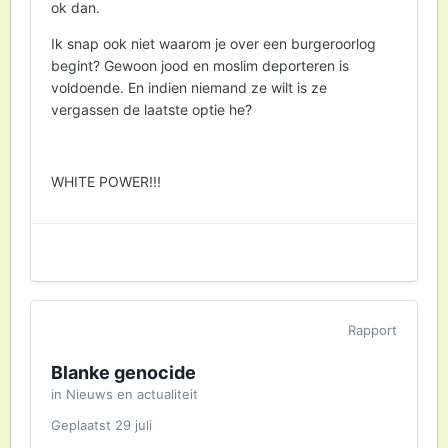
ok dan.
https://nos.nl/artikel/2624867-gedumpte-
Ik snap ook niet waarom je over een burgeroorlog
auto-engelen-is-van-inwoners-die-poster-
begint? Gewoon jood en moslim deporteren is
vluchtelingenwerk-voor-raam-hadden
voldoende. En indien niemand ze wilt is ze
vergassen de laatste optie he?
Niet vluchtelingen zijn het probleem, de
extreemrechtsen die protesteren tegen AZC
zijn het probleem. Als fatsoenlijk mens word je
de mond gesnoerd door dat tuig.
WHITE POWER!!!
Rapport
Blanke genocide
in
Nieuws en actualiteit
Geplaatst
29 juli