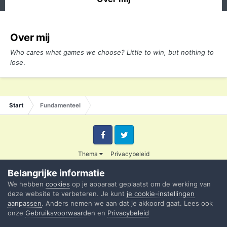
Over mij
Who cares what games we choose? Little to win, but nothing to
lose
.
Start
Fundamenteel
Facebook
Twitter
Thema
Privacybeleid
© 2003 - 2020 Credible
Belangrijke informatie
Powered by Invision Community
We hebben
cookies
op je apparaat geplaatst om de werking van
deze website te verbeteren. Je kunt
je cookie-instellingen
aanpassen
. Anders nemen we aan dat je akkoord gaat. Lees ook
onze
Gebruiksvoorwaarden
en
Privacybeleid