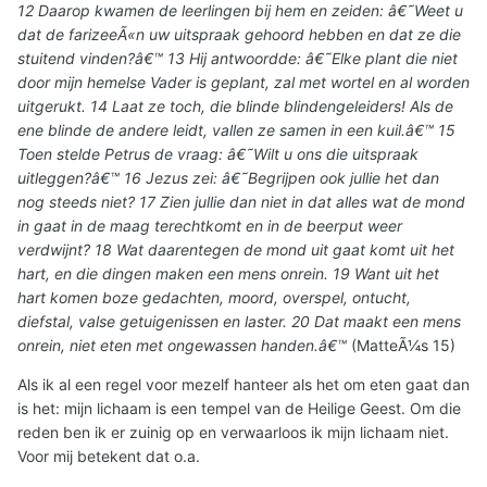
12 Daarop kwamen de leerlingen bij hem en zeiden: â€˜Weet u
dat de farizeeÃ«n uw uitspraak gehoord hebben en dat ze die
stuitend vinden?â€™ 13 Hij antwoordde: â€˜Elke plant die niet
door mijn hemelse Vader is geplant, zal met wortel en al worden
uitgerukt. 14 Laat ze toch, die blinde blindengeleiders! Als de
ene blinde de andere leidt, vallen ze samen in een kuil.â€™ 15
Toen stelde Petrus de vraag: â€˜Wilt u ons die uitspraak
uitleggen?â€™ 16 Jezus zei: â€˜Begrijpen ook jullie het dan
nog steeds niet? 17 Zien jullie dan niet in dat alles wat de mond
in gaat in de maag terechtkomt en in de beerput weer
verdwijnt? 18 Wat daarentegen de mond uit gaat komt uit het
hart, en die dingen maken een mens onrein. 19 Want uit het
hart komen boze gedachten, moord, overspel, ontucht,
diefstal, valse getuigenissen en laster. 20 Dat maakt een mens
onrein, niet eten met ongewassen handen.â€™
(MatteÃ¼s 15)
Als ik al een regel voor mezelf hanteer als het om eten gaat dan
is het: mijn lichaam is een tempel van de Heilige Geest. Om die
reden ben ik er zuinig op en verwaarloos ik mijn lichaam niet.
Voor mij betekent dat o.a.