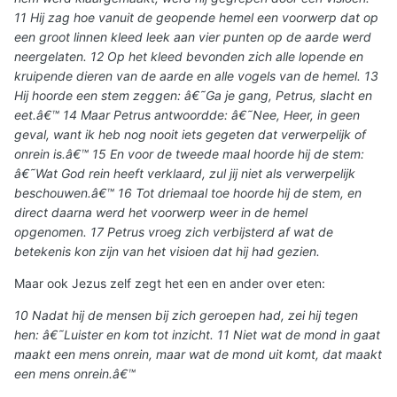
11 Hij zag hoe vanuit de geopende hemel een voorwerp dat op
een groot linnen kleed leek aan vier punten op de aarde werd
neergelaten. 12 Op het kleed bevonden zich alle lopende en
kruipende dieren van de aarde en alle vogels van de hemel. 13
Hij hoorde een stem zeggen: â€˜Ga je gang, Petrus, slacht en
eet.â€™ 14 Maar Petrus antwoordde: â€˜Nee, Heer, in geen
geval, want ik heb nog nooit iets gegeten dat verwerpelijk of
onrein is.â€™ 15 En voor de tweede maal hoorde hij de stem:
â€˜Wat God rein heeft verklaard, zul jij niet als verwerpelijk
beschouwen.â€™ 16 Tot driemaal toe hoorde hij de stem, en
direct daarna werd het voorwerp weer in de hemel
opgenomen. 17 Petrus vroeg zich verbijsterd af wat de
betekenis kon zijn van het visioen dat hij had gezien.
Maar ook Jezus zelf zegt het een en ander over eten:
10 Nadat hij de mensen bij zich geroepen had, zei hij tegen
hen: â€˜Luister en kom tot inzicht. 11 Niet wat de mond in gaat
maakt een mens onrein, maar wat de mond uit komt, dat maakt
een mens onrein.â€™