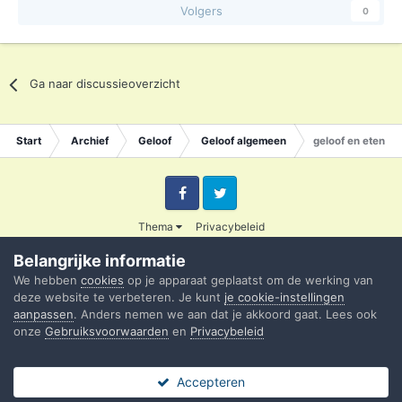
Volgers
0
Ga naar discussieoverzicht
Start
Archief
Geloof
Geloof algemeen
geloof en eten
Facebook
Twitter
Thema
Privacybeleid
© 2003 - 2020 Credible
Belangrijke informatie
Powered by Invision Community
We hebben
cookies
op je apparaat geplaatst om de werking van
deze website te verbeteren. Je kunt
je cookie-instellingen
aanpassen
. Anders nemen we aan dat je akkoord gaat. Lees ook
onze
Gebruiksvoorwaarden
en
Privacybeleid
Accepteren
Forums
Ongelezen
Sign In
Register
Meer