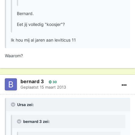
Bernard.
Eet jij volledig "koosjer"?
Ik hou mij al jaren aan leviticus 11
Waarom?
bernard 3
30
Geplaatst
15 maart 2013
Ursa zei:
bernard 3 zei: