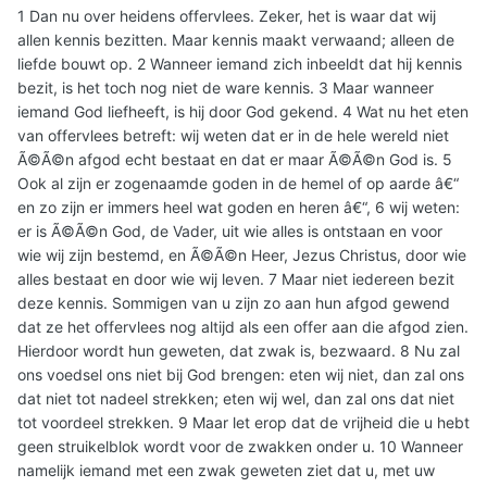
1 Dan nu over heidens offervlees. Zeker, het is waar dat wij
allen kennis bezitten. Maar kennis maakt verwaand; alleen de
liefde bouwt op. 2 Wanneer iemand zich inbeeldt dat hij kennis
bezit, is het toch nog niet de ware kennis. 3 Maar wanneer
iemand God liefheeft, is hij door God gekend. 4 Wat nu het eten
van offervlees betreft: wij weten dat er in de hele wereld niet
Ã©Ã©n afgod echt bestaat en dat er maar Ã©Ã©n God is. 5
Ook al zijn er zogenaamde goden in de hemel of op aarde â€“
en zo zijn er immers heel wat goden en heren â€“, 6 wij weten:
er is Ã©Ã©n God, de Vader, uit wie alles is ontstaan en voor
wie wij zijn bestemd, en Ã©Ã©n Heer, Jezus Christus, door wie
alles bestaat en door wie wij leven. 7 Maar niet iedereen bezit
deze kennis. Sommigen van u zijn zo aan hun afgod gewend
dat ze het offervlees nog altijd als een offer aan die afgod zien.
Hierdoor wordt hun geweten, dat zwak is, bezwaard. 8 Nu zal
ons voedsel ons niet bij God brengen: eten wij niet, dan zal ons
dat niet tot nadeel strekken; eten wij wel, dan zal ons dat niet
tot voordeel strekken. 9 Maar let erop dat de vrijheid die u hebt
geen struikelblok wordt voor de zwakken onder u. 10 Wanneer
namelijk iemand met een zwak geweten ziet dat u, met uw