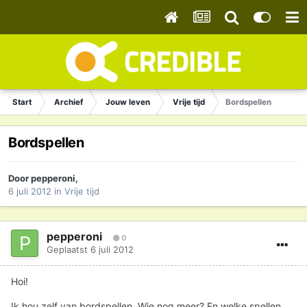
Start
Archief
Jouw leven
Vrije tijd
Bordspellen
Bordspellen
Door
pepperoni
,
6 juli 2012
in
Vrije tijd
pepperoni
0
Geplaatst
6 juli 2012
Hoi!
Ik hou zelf van bordspellen. Wie nog meer? En welke spellen