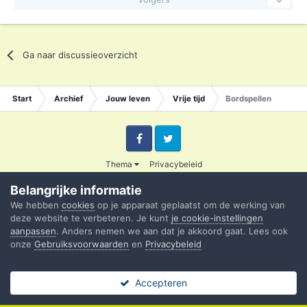
Ga naar discussieoverzicht
Start
Archief
Jouw leven
Vrije tijd
Bordspellen
Facebook
Twitter
Thema
Privacybeleid
© 2003 - 2020 Credible
Belangrijke informatie
Powered by Invision Community
We hebben
cookies
op je apparaat geplaatst om de werking van
deze website te verbeteren. Je kunt
je cookie-instellingen
aanpassen
. Anders nemen we aan dat je akkoord gaat. Lees ook
onze
Gebruiksvoorwaarden
en
Privacybeleid
Accepteren
Forums
Ongelezen
Sign In
Register
Meer