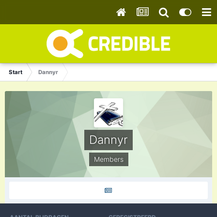
Start
Dannyr
Dannyr
Members