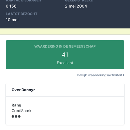
AANTAL BIJDRAGEN
GEREGISTREERD
6.156
2 mei 2004
LAATST BEZOCHT
10 mei
WAARDERING IN DE GEMEENSCHAP
41
Excellent
Bekijk waarderingsactiviteit
Over Dannyr
Rang
CrediShark