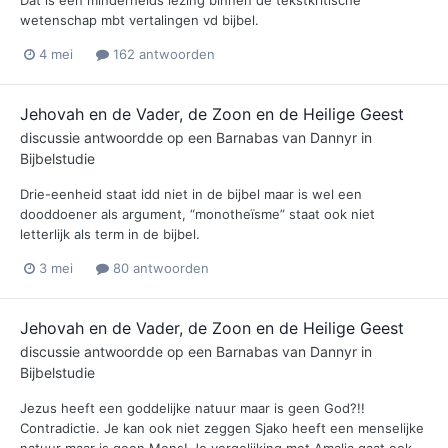
Dat is een minderheids lezing binnen de tekstkritische
wetenschap mbt vertalingen vd bijbel.
4 mei
162 antwoorden
Jehovah en de Vader, de Zoon en de Heilige Geest
discussie antwoordde op een
Barnabas
van
Dannyr
in
Bijbelstudie
Drie-eenheid staat idd niet in de bijbel maar is wel een
dooddoener als argument, “monotheïsme” staat ook niet
letterlijk als term in de bijbel.
3 mei
80 antwoorden
Jehovah en de Vader, de Zoon en de Heilige Geest
discussie antwoordde op een
Barnabas
van
Dannyr
in
Bijbelstudie
Jezus heeft een goddelijke natuur maar is geen God?!!
Contradictie. Je kan ook niet zeggen Sjako heeft een menselijke