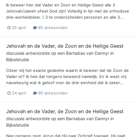
Ik beweer hier dat Vader en Zoon en Heilige Geest alle 3
Jehovah/Jaweh ofwel God zijn! Volledig in lijn met de orthodoxe
drie-eenheidsleer. ( 3 te onderscheiden personen en alle 3...
25 april
80 antwoorden
Jehovah en de Vader, de Zoon en de Heilige Geest
discussie antwoordde op een
Barnabas
van
Dannyr
in
Bijbelstudie
Citeer mij het exacte gedeelte waarin ik beweer dat de Zoon de
Vader is!? Ik heb dat nergens beweerd namelijk. En ik weet vrij
nauwkeurig wat ik geloof over de drie-eenheid dat ik zeker...
24 april
80 antwoorden
Jehovah en de Vader, de Zoon en de Heilige Geest
discussie antwoordde op een
Barnabas
van
Dannyr
in
Bijbelstudie
Nee nergens zegt Jezus dat Hij naar Zichzelf toegaat. Hij gaat