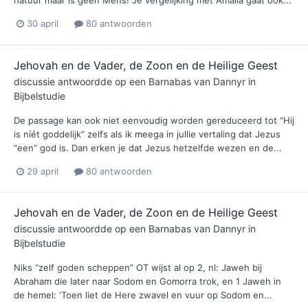
natuur maar is geen Mens! Je vergelijking met Amalia gaat ook...
30 april
80 antwoorden
Jehovah en de Vader, de Zoon en de Heilige Geest
discussie antwoordde op een
Barnabas
van
Dannyr
in
Bijbelstudie
De passage kan ook niet eenvoudig worden gereduceerd tot “Hij
is níét goddelijk” zelfs als ik meega in jullie vertaling dat Jezus
“een” god is. Dan erken je dat Jezus hetzelfde wezen en de...
29 april
80 antwoorden
Jehovah en de Vader, de Zoon en de Heilige Geest
discussie antwoordde op een
Barnabas
van
Dannyr
in
Bijbelstudie
Niks “zelf goden scheppen” OT wijst al op 2, nl: Jaweh bij
Abraham die later naar Sodom en Gomorra trok, en 1 Jaweh in
de hemel: ‘Toen liet de Here zwavel en vuur op Sodom en...