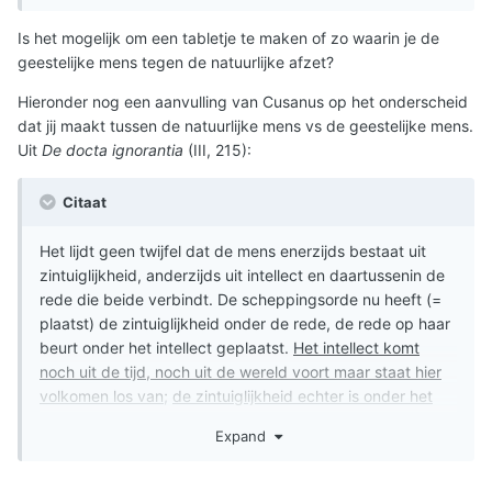
Is het mogelijk om een tabletje te maken of zo waarin je de
geestelijke mens tegen de natuurlijke afzet?
Hieronder nog een aanvulling van Cusanus op het onderscheid
dat jij maakt tussen de natuurlijke mens vs de geestelijke mens.
Uit
De docta ignorantia
(III, 215):
Citaat
Het lijdt geen twijfel dat de mens enerzijds bestaat uit
zintuiglijkheid, anderzijds uit intellect en daartussenin de
rede⁠ die beide verbindt.⁠ De scheppingsorde nu heeft (=
plaatst) de zintuiglijkheid onder de rede, de rede op haar
beurt onder het intellect geplaatst.
Het intellect komt
noch uit de tijd, noch uit de wereld voort maar staat hier
volkomen los van
;
de zintuiglijkheid echter is onder het
regime van de tijd aan de veranderingen vanuit de wereld
Expand
onderworpen
.⁠ De rede bevindt zich, voor wat betreft het
intellect, als het ware aan de horizon; maar voor wat