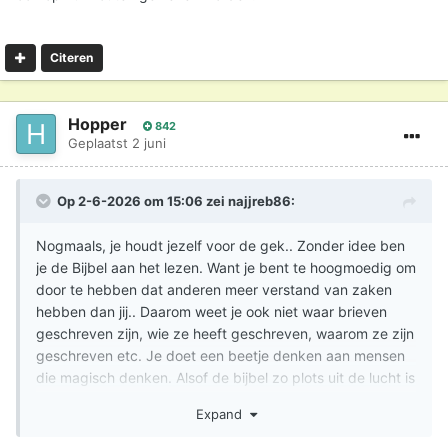
Citeren
Hopper
842
Geplaatst
2 juni
Op 2-6-2026 om 15:06 zei
najjreb86
:
Nogmaals, je houdt jezelf voor de gek.. Zonder idee ben
je de Bijbel aan het lezen. Want je bent te hoogmoedig om
door te hebben dat anderen meer verstand van zaken
hebben dan jij.. Daarom weet je ook niet waar brieven
geschreven zijn, wie ze heeft geschreven, waarom ze zijn
geschreven etc. Je doet een beetje denken aan mensen
die magisch denken. Alsof de bijbel zo plots uit de lucht is
komen vallen. Mede door de heilige geest.
Expand
Daarom heb je ook geen idee dat Paulus geloofde in een