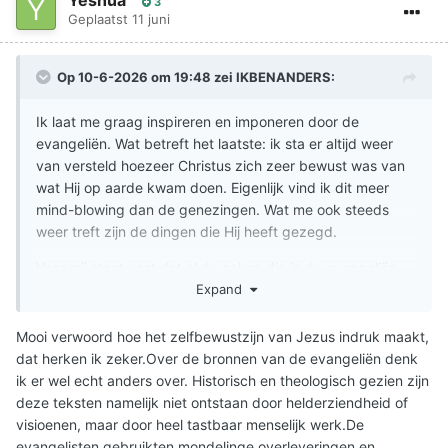
3
Geplaatst
11 juni
Op 10-6-2026 om 19:48 zei
IKBENANDERS
:
Ik laat me graag inspireren en imponeren door de
evangeliën. Wat betreft het laatste: ik sta er altijd weer
van versteld hoezeer Christus zich zeer bewust was van
wat Hij op aarde kwam doen. Eigenlijk vind ik dit meer
mind-blowing dan de genezingen. Wat me ook steeds
weer treft zijn de dingen die Hij heeft gezegd.
Voor mij staat vast dat al de zaken die in de evangeliën
staan niet uit journalistiek-onderzoek kunnen zijn
Expand
voortgekomen. Op Johannes na, moeten de schrijvers
hebben geput uit helderziende waarnemingen, ook omdat
Mooi verwoord hoe het zelfbewustzijn van Jezus indruk maakt,
bij de evangelisten de chronologische volgorde vaak niet
dat herken ik zeker.Over de bronnen van de evangeliën denk
klopt; dat is alleen het geval bij Johannes.
ik er wel echt anders over. Historisch en theologisch gezien zijn
deze teksten namelijk niet ontstaan door helderziendheid of
visioenen, maar door heel tastbaar menselijk werk.De
evangelisten gebruikten mondelinge overleveringen en