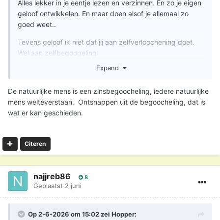
Alles lekker in je eentje lezen en verzinnen. En zo je eigen
geloof ontwikkelen. En maar doen alsof je allemaal zo
goed weet..
Tevens geloof ik niet dat jij aan zelfverloochening doet.
Wel aan zelfbegoogeling.
Expand
De natuurlijke mens is een zinsbegoocheling, iedere natuurlijke
mens welteverstaan. Ontsnappen uit de begoocheling, dat is
wat er kan geschieden.
Citeren
najjreb86
8
Geplaatst
2 juni
Op 2-6-2026 om 15:02 zei
Hopper
: