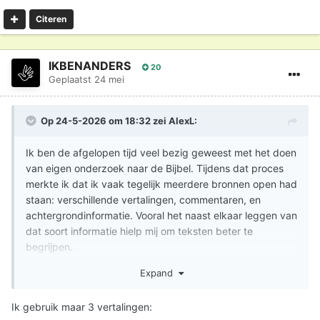
Citeren
IKBENANDERS
20
Geplaatst
24 mei
Op 24-5-2026 om 18:32 zei
AlexL
:
Ik ben de afgelopen tijd veel bezig geweest met het doen
van eigen onderzoek naar de Bijbel. Tijdens dat proces
merkte ik dat ik vaak tegelijk meerdere bronnen open had
staan: verschillende vertalingen, commentaren, en
achtergrondinformatie. Vooral het naast elkaar leggen van
dat soort informatie hielp mij om teksten beter te
begrijpen.
Alleen werd het al snel onoverzichtelijk, omdat alles
Expand
verspreid stond over verschillende websites en boeken.
Ik gebruik maar 3 vertalingen:
Daarom heb ik een platform gemaakt waar ik dat voor