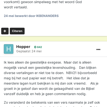
voorkomt) gewoon simpelweg met het woord God
Bijbelstudie? Werken jullie ook met meerdere bronnen
wordt vertaald.
tegelijk, of houden jullie het liever simpel en gebruik je
enkel de Bijbel? En als je dit platform uittest: wat zou je
24 mei
bewerkt door IKBENANDERS
nog handig vinden om nog meer te hebben, of wat zou je
anders willen zien op dit platform? Tips zijn altijd welkom!
Citeren
Hopper
842
Geplaatst
24 mei
Ik lees alleen de geestelijke exegese. Maar dat is alleen
mogelijk vanuit een geestelijke levenshouding. Dan blijken
diverse vertalingen er niet toe te doen. NBV21 bijvoorbeeld
mag bij het oud papier wat mij betreft. Het idee dat je
meerdere lagen kunt bekijken is mij dan ook vreemd. Als je
groeit in je geloof dan wordt de gelaagdheid van de Bijbel
vanzelf duidelijk en heb je geen commentaren nodig.
Zo veranderd de betekenis van een vers naarmate je zelf ook