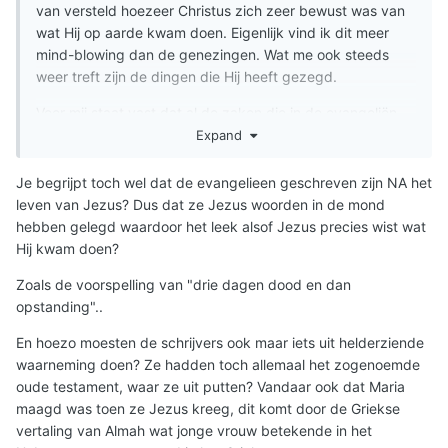
van versteld hoezeer Christus zich zeer bewust was van
wat Hij op aarde kwam doen. Eigenlijk vind ik dit meer
mind-blowing dan de genezingen. Wat me ook steeds
weer treft zijn de dingen die Hij heeft gezegd.
Voor mij staat vast dat al de zaken die in de evangeliën
staan niet uit journalistiek-onderzoek kunnen zijn
Expand
voortgekomen. Op Johannes na, moeten de schrijvers
hebben geput uit helderziende waarnemingen, ook omdat
Je begrijpt toch wel dat de evangelieen geschreven zijn NA het
bij de evangelisten de chronologische volgorde vaak niet
leven van Jezus? Dus dat ze Jezus woorden in de mond
klopt; dat is alleen het geval bij Johannes.
hebben gelegd waardoor het leek alsof Jezus precies wist wat
Hij kwam doen?
Zoals de voorspelling van "drie dagen dood en dan
opstanding"..
En hoezo moesten de schrijvers ook maar iets uit helderziende
waarneming doen? Ze hadden toch allemaal het zogenoemde
oude testament, waar ze uit putten? Vandaar ook dat Maria
maagd was toen ze Jezus kreeg, dit komt door de Griekse
vertaling van Almah wat jonge vrouw betekende in het