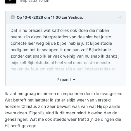
Geplaatst
10 juni
Op 10-6-2026 om 11:00 zei
Yeshua
:
Dat is nu precies wat katholiek ook doen die maken
overal zijn eigen interpretaties van das niet het juiste
correcte leer weg bij de bijbel heb je juist Bijbelstudie
nodig om het te snappen ik doe aan zelf Bijbelstudie
zonder dat snap ik er vaak weinig van nu snap ik dankzij
mijn zelf Bijbelstudie al heel veel meer en de meeste
maken de fout om zelf maar zijn eigen interpretaties er
van te maken en zo creëer je je eigen geloof en daar
Expand
gaan de meeste mensen de fout in
Ik laat me graag inspireren en imponeren door de evangeliën.
Wat betreft het laatste: ik sta er altijd weer van versteld
hoezeer Christus zich zeer bewust was van wat Hij op aarde
kwam doen. Eigenlijk vind ik dit meer mind-blowing dan de
genezingen. Wat me ook steeds weer treft zijn de dingen die
Hij heeft gezegd.