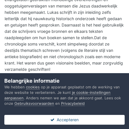
ooggetuigenverslagen van mensen die Jezus daadwerkelijk
hebben meegemaakt. Lukas schrijft in zijn inleiding zelfs
letterlijk dat hij nauwkeurig historisch onderzoek heeft gedaan
en getuigen heeft gesproken. Daarnaast is het heel gebruikelijk
dat de schrijvers vroege bronnen en elkaars teksten
raadpleegden om hun boeken samen te stellen.Dat de
chronologie soms verschilt, komt simpelweg doordat ze
destijds thematisch schreven (volgens de literaire stijl van
antieke biografieën) en niet chronologisch zoals een moderne
krant. Het waren dus geen visionaire beelden, maar zorgvuldig
verzamelde geschriften!
Belangrijke informatie
We hebben
cookies
op je apparaat geplaatst om de werking van
Citeren
deze website te verbeteren. Je kunt
je cookie-instellingen
aanpassen
. Anders nemen we aan dat je akkoord gaat. Lees ook
onze
Gebruiksvoorwaarden
en
Privacybeleid
IKBENANDERS
20
Geplaatst
11 juni
Accepteren
Forums
Ongelezen
Sign In
Register
Meer
Op 11-6-2026 om 20:54 zei
Yeshua
: