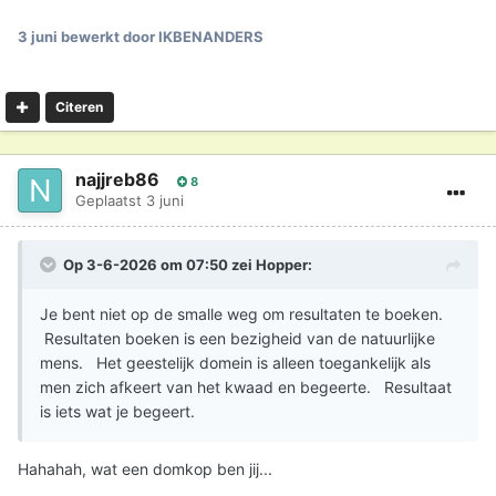
betreft de zintuiglijkheid aan het zenith zodat daarin
zowel de dingen die beneden als de dingen die boven de
3 juni
bewerkt door IKBENANDERS
tijd zijn, samenvallen.⁠
Citeren
najjreb86
8
Geplaatst
3 juni
Op 3-6-2026 om 07:50 zei
Hopper
:
Je bent niet op de smalle weg om resultaten te boeken.
Resultaten boeken is een bezigheid van de natuurlijke
mens. Het geestelijk domein is alleen toegankelijk als
men zich afkeert van het kwaad en begeerte. Resultaat
is iets wat je begeert.
Hahahah, wat een domkop ben jij...