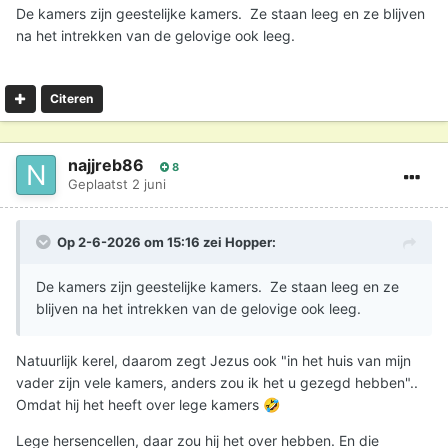
hiernamaals. En zelfs van Jezus zijn woorden
De kamers zijn geestelijke kamers. Ze staan leeg en ze blijven
overgeleverd die ons dit doen denken "In het huis vna
na het intrekken van de gelovige ook leeg.
mijn Vader zijn vele kamers, anders had ik het u wel
verteld"..
Citeren
Maar goed, eigenwijze mensen blijven eigenwijs. Hoe
vaak ze ook op hun fouten gewezen worden.
najjreb86
8
Geplaatst
2 juni
Op 2-6-2026 om 15:16 zei
Hopper
:
De kamers zijn geestelijke kamers. Ze staan leeg en ze
blijven na het intrekken van de gelovige ook leeg.
Natuurlijk kerel, daarom zegt Jezus ook "in het huis van mijn
vader zijn vele kamers, anders zou ik het u gezegd hebben"..
Omdat hij het heeft over lege kamers
🤣
Lege hersencellen, daar zou hij het over hebben. En die