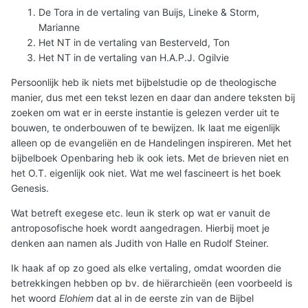
mezelf heb samengebracht:
De Tora in de vertaling van Buijs, Lineke & Storm,
www.bijbel-studie.com
Marianne
Het NT in de vertaling van Besterveld, Ton
Het idee is dat je bijbelteksten kunt lezen en tegelijk
Het NT in de vertaling van H.A.P.J. Ogilvie
meerdere lagen kunt bekijken, zoals:
Persoonlijk heb ik niets met bijbelstudie op de theologische
- Verschillende Nederlandse bijbelcommentaren (o.a.
manier, dus met een tekst lezen en daar dan andere teksten bij
Matthew Henry, Karl August Dachsel, Ger de Koning /
zoeken om wat er in eerste instantie is gelezen verder uit te
KingComments)
bouwen, te onderbouwen of te bewijzen. Ik laat me eigenlijk
alleen op de evangeliën en de Handelingen inspireren. Met het
- Meerdere bijbelvertalingen naast elkaar
bijbelboek Openbaring heb ik ook iets. Met de brieven niet en
- De oorspronkelijke talen (Grieks / Hebreeuws) om
het O.T. eigenlijk ook niet. Wat me wel fascineert is het boek
woorden en structuur te vergelijken
Genesis.
- Extra context zoals kaarten en afbeeldingen van
Wat betreft exegese etc. leun ik sterk op wat er vanuit de
locaties die genoemd worden
antroposofische hoek wordt aangedragen. Hierbij moet je
denken aan namen als Judith von Halle en Rudolf Steiner.
Voor mij maakt dit het vooral makkelijker om verbanden te
zien zonder constant te hoeven schakelen tussen losse
Ik haak af op zo goed als elke vertaling, omdat woorden die
bronnen.
betrekkingen hebben op bv. de hiërarchieën (een voorbeeld is
het woord
Elohiem
dat al in de eerste zin van de Bijbel
Ben benieuwd hoe anderen dit aanpakken, hoe doen jullie