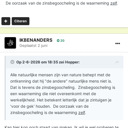
De oorzaak van de zinsbegoocheling is de waarneming
zelf
.
Citeren
IKBENANDERS
20
Geplaatst
2 juni
Op 2-6-2026 om 18:35 zei
Hopper
:
Alle natuurlijke mensen zijn van nature behept met de
ontkenning dat hij "de andere" natuurlijke mens niet is.
Dat is tevens de zinsbegoocheling. Zinsbegoocheling is
een waarneming die niet overeenkomt met de
werkelijkheid. Het betekent letterlijk dat je zintuigen je
'voor de gek' houden. De oorzaak van de
zinsbegoocheling is de waarneming
zelf
.
Kan hier kop noch staart van maken. Ik wil je wel proberen te