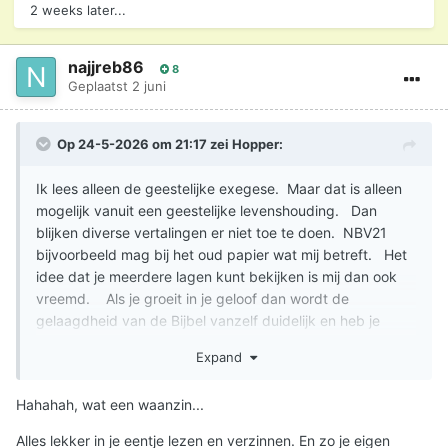
2 weeks later...
najjreb86
8
Geplaatst
2 juni
Op 24-5-2026 om 21:17 zei
Hopper
:
Ik lees alleen de geestelijke exegese. Maar dat is alleen
mogelijk vanuit een geestelijke levenshouding. Dan
blijken diverse vertalingen er niet toe te doen. NBV21
bijvoorbeeld mag bij het oud papier wat mij betreft. Het
idee dat je meerdere lagen kunt bekijken is mij dan ook
vreemd. Als je groeit in je geloof dan wordt de
gelaagdheid van de Bijbel vanzelf duidelijk en heb je
geen commentaren nodig.
Expand
Zo veranderd de betekenis van een vers naarmate je zelf
ook veranderd en dan begrijp je de betekenis ook anders.
Hahahah, wat een waanzin...
Dat is geestelijke gelaagdheid. Voorts heeft Bijbelstudie
Alles lekker in je eentje lezen en verzinnen. En zo je eigen
geen enkele zin als je er niet naar leeft. Zonder