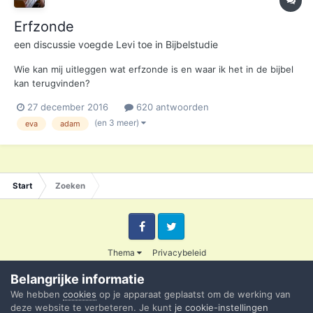
Erfzonde
een discussie voegde
Levi
toe in
Bijbelstudie
Wie kan mij uitleggen wat erfzonde is en waar ik het in de bijbel
kan terugvinden?
27 december 2016
620 antwoorden
(en 3 meer)
eva
adam
Start
Zoeken
Facebook
Twitter
Thema
Privacybeleid
© 2003 - 2020 Credible
Belangrijke informatie
Powered by Invision Community
We hebben
cookies
op je apparaat geplaatst om de werking van
deze website te verbeteren. Je kunt
je cookie-instellingen