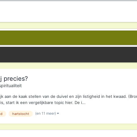
j precies?
iritualiteit
k aan de kaak stellen van de duivel en zijn listigheid in het kwaad. (Bro
 start ik een vergelijkbare topic hier. De i...
(en 11 meer)
od
hartstocht