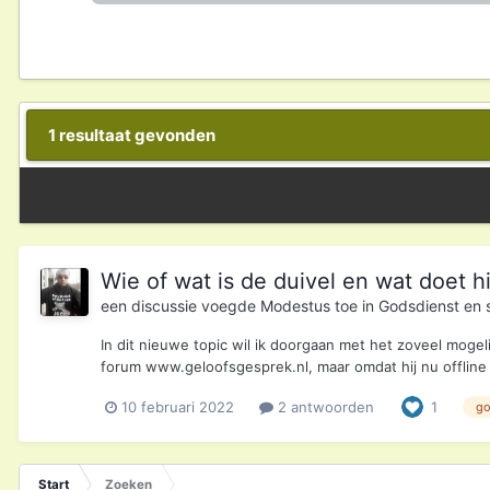
1 resultaat gevonden
Wie of wat is de duivel en wat doet hi
een discussie voegde
Modestus
toe in
Godsdienst en sp
In dit nieuwe topic wil ik doorgaan met het zoveel mogelij
forum www.geloofsgesprek.nl, maar omdat hij nu offline is,
10 februari 2022
2 antwoorden
1
g
Start
Zoeken