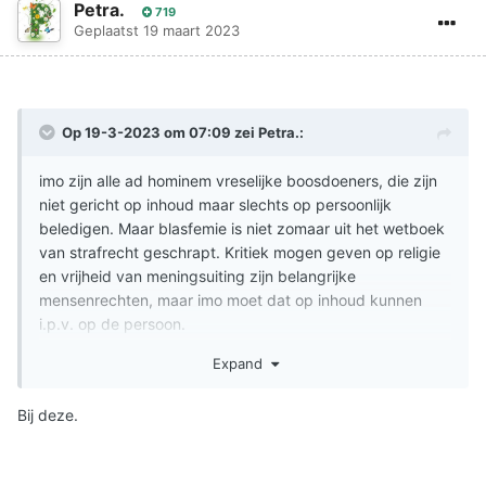
Petra.
719
Geplaatst
19 maart 2023
Op 19-3-2023 om 07:09 zei
Petra.
:
imo zijn alle ad hominem vreselijke boosdoeners, die zijn
niet gericht op inhoud maar slechts op persoonlijk
beledigen. Maar blasfemie is niet zomaar uit het wetboek
van strafrecht geschrapt. Kritiek mogen geven op religie
en vrijheid van meningsuiting zijn belangrijke
mensenrechten, maar imo moet dat op inhoud kunnen
i.p.v. op de persoon.
Ik had bedacht om een -Ad Hominem
Expand
/gescheld/belediging meldingen- topic te maken, en ze
daar te verzamelen, zodat het inzichtelijker wordt hoe
Bij deze.
enorm enorm enorm vaak het gebeurt.