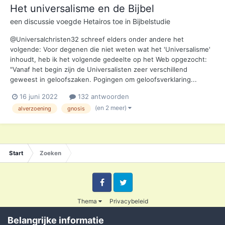
Het universalisme en de Bijbel
een discussie voegde
Hetairos
toe in
Bijbelstudie
@Universalchristen32 schreef elders onder andere het
volgende: Voor degenen die niet weten wat het 'Universalisme'
inhoudt, heb ik het volgende gedeelte op het Web opgezocht:
"Vanaf het begin zijn de Universalisten zeer verschillend
geweest in geloofszaken. Pogingen om geloofsverklaring...
16 juni 2022
132 antwoorden
(en 2 meer)
alverzoening
gnosis
Start
Zoeken
Facebook
Twitter
Thema
Privacybeleid
© 2003 - 2020 Credible
Belangrijke informatie
Powered by Invision Community