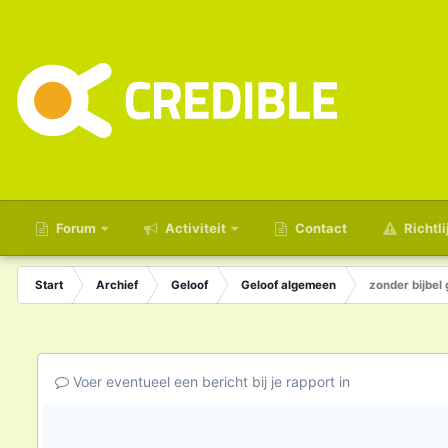
Forum
Activiteit
Contact
Richtli
Start
Archief
Geloof
Geloof algemeen
zonder bijbel
Voer eventueel een bericht bij je rapport in