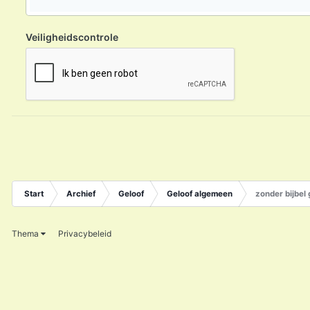
Veiligheidscontrole
Start
Archief
Geloof
Geloof algemeen
zonder bijbel
Thema
Privacybeleid