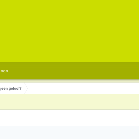
jnen
 geen geloof?