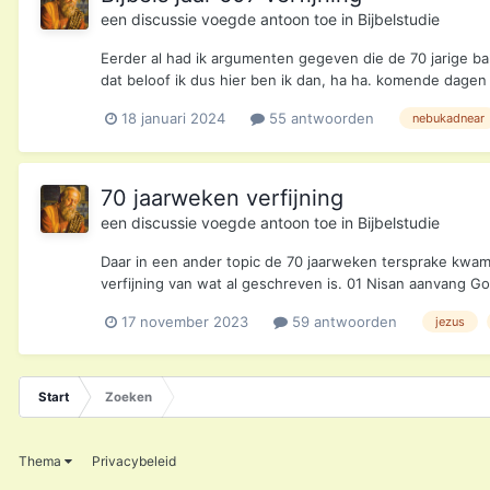
een discussie voegde
antoon
toe in
Bijbelstudie
Eerder al had ik argumenten gegeven die de 70 jarige ba
dat beloof ik dus hier ben ik dan, ha ha. komende dagen
18 januari 2024
55 antwoorden
nebukadnear
70 jaarweken verfijning
een discussie voegde
antoon
toe in
Bijbelstudie
Daar in een ander topic de 70 jaarweken tersprake kwame
verfijning van wat al geschreven is. 01 Nisan aanvang God
17 november 2023
59 antwoorden
jezus
Start
Zoeken
Thema
Privacybeleid