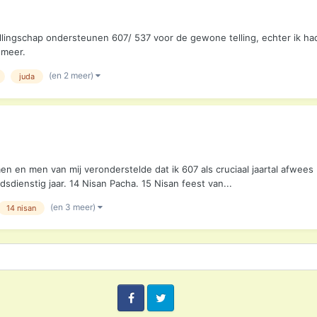
llingschap ondersteunen 607/ 537 voor de gewone telling, echter ik ha
 meer.
(en 2 meer)
juda
n en men van mij veronderstelde dat ik 607 als cruciaal jaartal afwee
sdienstig jaar. 14 Nisan Pacha. 15 Nisan feest van...
(en 3 meer)
14 nisan
Facebook
Twitter