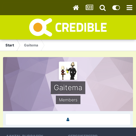
Start
Gaitema
Gaitema
Members