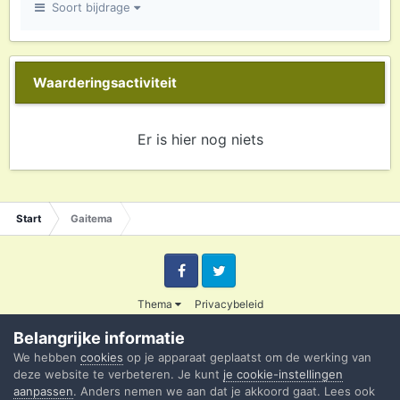
Soort bijdrage
Waarderingsactiviteit
Er is hier nog niets
Start
Gaitema
Facebook
Twitter
Thema
Privacybeleid
© 2003 - 2020 Credible
Belangrijke informatie
Powered by Invision Community
We hebben
cookies
op je apparaat geplaatst om de werking van
deze website te verbeteren. Je kunt
je cookie-instellingen
aanpassen
. Anders nemen we aan dat je akkoord gaat. Lees ook