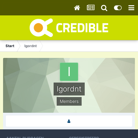
Start
Igordnt
Igordnt
Members