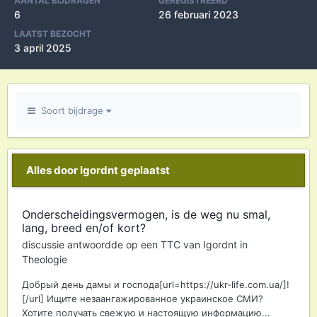
AANTAL BIJDRAGEN
GEREGISTREERD
6
26 februari 2023
LAATST BEZOCHT
3 april 2025
Soort bijdrage
Alles door Igordnt geplaatst
Onderscheidingsvermogen, is de weg nu smal,
lang, breed en/of kort?
discussie antwoordde op een
TTC
van
Igordnt
in
Theologie
Добрый день дамы и господа[url=https://ukr-life.com.ua/]!
[/url] Ищите незаангажированное украинское СМИ?
Хотите получать свежую и настоящую информацию...