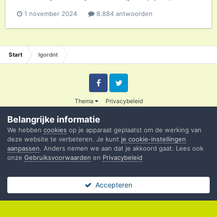
1 november 2024
8.884 antwoorden
Start
Igordnt
Facebook
Twitter
Thema
Privacybeleid
© 2003 - 2020 Credible
Belangrijke informatie
Powered by Invision Community
We hebben
cookies
op je apparaat geplaatst om de werking van
deze website te verbeteren. Je kunt
je cookie-instellingen
aanpassen
. Anders nemen we aan dat je akkoord gaat. Lees ook
onze
Gebruiksvoorwaarden
en
Privacybeleid
Accepteren
Forums
Ongelezen
Sign In
Register
Meer