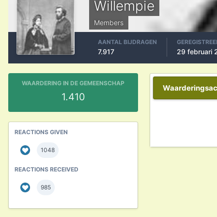
Willempie
Members
AANTAL BIJDRAGEN
GEREGISTREE
7.917
29 februari
WAARDERING IN DE GEMEENSCHAP
Waarderingsact
1.410
REACTIONS GIVEN
1048
REACTIONS RECEIVED
985