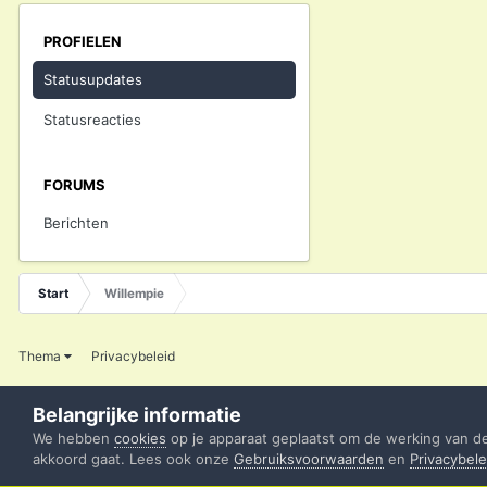
PROFIELEN
Statusupdates
Statusreacties
FORUMS
Berichten
Start
Willempie
Thema
Privacybeleid
Belangrijke informatie
We hebben
cookies
op je apparaat geplaatst om de werking van d
akkoord gaat. Lees ook onze
Gebruiksvoorwaarden
en
Privacybele