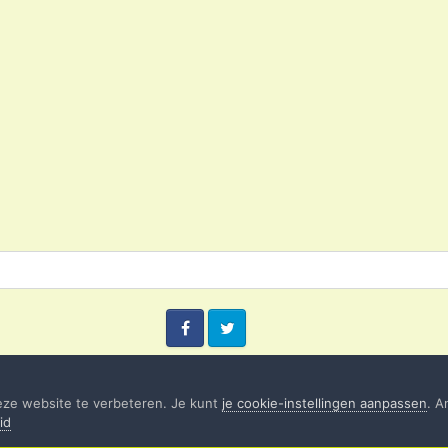
Facebook
Twitter
eze website te verbeteren. Je kunt
je cookie-instellingen aanpassen
. A
id