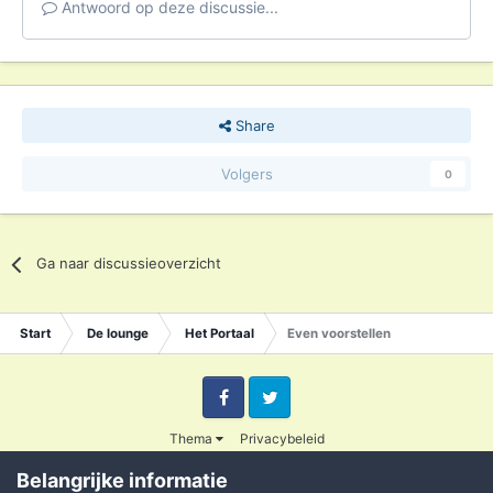
Antwoord op deze discussie...
Share
Volgers
0
Ga naar discussieoverzicht
Start
De lounge
Het Portaal
Even voorstellen
Facebook
Twitter
Thema
Privacybeleid
© 2003 - 2020 Credible
Belangrijke informatie
Powered by Invision Community