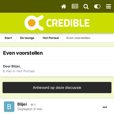
Start
De lounge
Het Portaal
Even voorstellen
Even voorstellen
Door
Blijei
,
6 mei
in
Het Portaal
Antwoord op deze discussie
Blijei
0
Geplaatst
6 mei