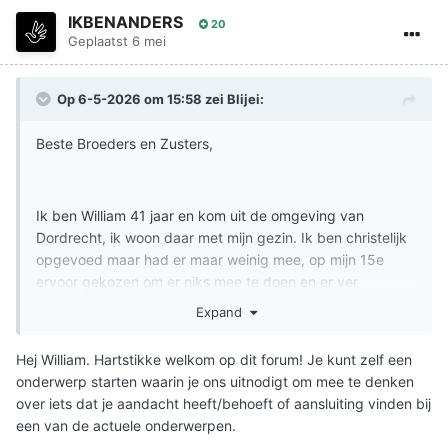
IKBENANDERS
20
Geplaatst
6 mei
Op 6-5-2026 om 15:58 zei
Blijei
:
Beste Broeders en Zusters,
Ik ben William 41 jaar en kom uit de omgeving van
Dordrecht, ik woon daar met mijn gezin. Ik ben christelijk
opgevoed maar had er maar weinig mee, op mijn 15e
ervoor gekozen om er niks mee te doen en er ver
vandaan te blijven. In het leven wat volgede een hoop
Expand
diepe dalen gekent maar dacht het nog steeds zelf te
kunnen, afgelopen jaren kwam God langzaam weer in
Hej William. Hartstikke welkom op dit forum! Je kunt zelf een
mijn leven. Ik begon weer te bidden, wat bijbel te lezen
onderwerp starten waarin je ons uitnodigt om mee te denken
uiteraard met de nodige tegenzin maar ergens voelde het
over iets dat je aandacht heeft/behoeft of aansluiting vinden bij
goed. Ik kreeg wat christelijke mensen om mij heen die er
een van de actuele onderwerpen.
voor mij waren op dit gebied wat leide tot mijn bekering