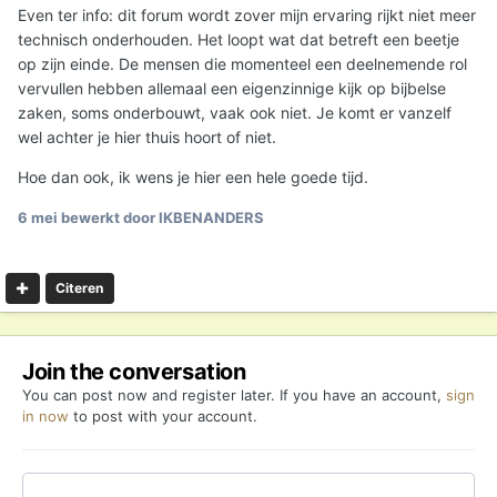
feb 2025 en doop tijdens pasen 2025. Ik zou het leuk
Even ter info: dit forum wordt zover mijn ervaring rijkt niet meer
vinden om met andere christenen in contact te komen.
technisch onderhouden. Het loopt wat dat betreft een beetje
op zijn einde. De mensen die momenteel een deelnemende rol
vervullen hebben allemaal een eigenzinnige kijk op bijbelse
zaken, soms onderbouwt, vaak ook niet. Je komt er vanzelf
wel achter je hier thuis hoort of niet.
Hoe dan ook, ik wens je hier een hele goede tijd.
6 mei
bewerkt door IKBENANDERS
Citeren
Join the conversation
You can post now and register later. If you have an account,
sign
in now
to post with your account.