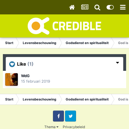
Start
Levensbeschouwing
Godsdienst en spiritualiteit
God is
Like
(1)
WdG
15 februari 2019
Start
Levensbeschouwing
Godsdienst en spiritualiteit
God is
Facebook
Twitter
Thema
Privacybeleid