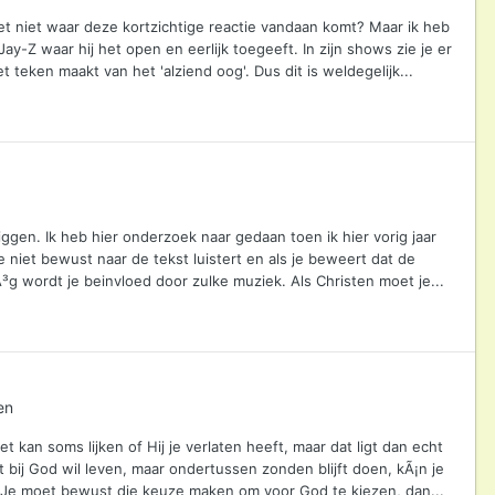
eet niet waar deze kortzichtige reactie vandaan komt? Maar ik heb
y-Z waar hij het open en eerlijk toegeeft. In zijn shows zie je er
 teken maakt van het 'alziend oog'. Dus dit is weldegelijk...
iggen. Ik heb hier onderzoek naar gedaan toen ik hier vorig jaar
 niet bewust naar de tekst luistert en als je beweert dat de
Ã³g wordt je beinvloed door zulke muziek. Als Christen moet je...
en
Het kan soms lijken of Hij je verlaten heeft, maar dat ligt dan echt
ht bij God wil leven, maar ondertussen zonden blijft doen, kÃ¡n je
. Je moet bewust die keuze maken om voor God te kiezen, dan...