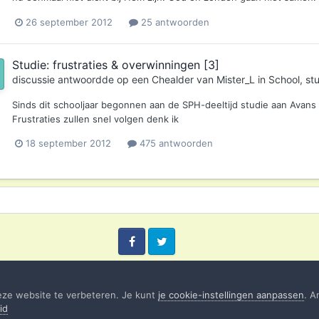
26 september 2012
25 antwoorden
Studie: frustraties & overwinningen [3]
discussie antwoordde op een
Chealder
van
Mister_L
in
School, st
Sinds dit schooljaar begonnen aan de SPH-deeltijd studie aan Avan
Frustraties zullen snel volgen denk ik
18 september 2012
475 antwoorden
Facebook
Twitter
eze website te verbeteren. Je kunt
je cookie-instellingen aanpassen
. A
id