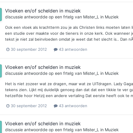
Vloeken en/of schelden in muziek
discussie antwoordde op een
frtelg
van
Mister_L
in
Muziek
Ook een vloek als krachtterm zou je als Christen links moeten laten l
een studie over maakte voor de tieners in onze kerk. Ook wanneer je
tekst je niet zal beinvloeden omdat je weet dat het slecht is.. Dan n
30 september 2012
43 antwoorden
Vloeken en/of schelden in muziek
discussie antwoordde op een
frtelg
van
Mister_L
in
Muziek
Het is niet zozeer wat ze dragen, maar wat ze UITdragen. Lady Gaga la
tekens zien. Lijkt mij duidelijk genoeg dan dat dat een tikkie te ver gaa
hetzelfde hoor Hetzij een andere vertaling Dat eerste heeft ook t
30 september 2012
43 antwoorden
Vloeken en/of schelden in muziek
discussie antwoordde op een
frtelg
van
Mister_L
in
Muziek