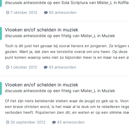
discussie antwoordde op een
Sola Scriptura
van
Mister_L
in
Koffi
7 oktober 2012
83 antwoorden
Vloeken en/of schelden in muziek
discussie antwoordde op een
frtelg
van
Mister_L
in
Muziek
Toch is dit juist het gevaar bij vooral tieners en jongeren. Ze krijge
gezien. Want ja, dat zien we tenslotte overal om ons heen. Op deze 
punt komen waarop seks niet zo bijzonder meer is en maar na een av
1 oktober 2012
43 antwoorden
Vloeken en/of schelden in muziek
discussie antwoordde op een
frtelg
van
Mister_L
in
Muziek
Of het zijn niets betekende steken waar de jeugd zo gek op is. Voora
een brave christen word, is het maar al te leuk om te rebelleren teg
verboden heeft. Popsterren zien dit, en weten er op een slimme manier 
30 september 2012
43 antwoorden