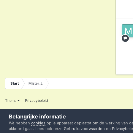
Start
Mister_L
Thema
Privacybeleid
Belangrijke informatie
We hebben
cookies
op je apparaat geplaatst om de werking van d
akkoord gaat. Lees ook onze
Gebruiksvoorwaarden
en
Privacybele