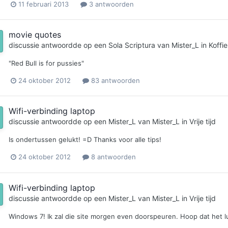
11 februari 2013
3 antwoorden
movie quotes
discussie antwoordde op een
Sola Scriptura
van
Mister_L
in
Koffi
"Red Bull is for pussies"
24 oktober 2012
83 antwoorden
Wifi-verbinding laptop
discussie antwoordde op een
Mister_L
van
Mister_L
in
Vrije tijd
Is ondertussen gelukt! =D Thanks voor alle tips!
24 oktober 2012
8 antwoorden
Wifi-verbinding laptop
discussie antwoordde op een
Mister_L
van
Mister_L
in
Vrije tijd
Windows 7! Ik zal die site morgen even doorspeuren. Hoop dat het l