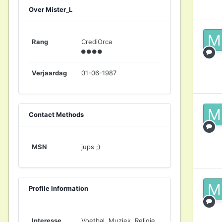
Over Mister_L
Rang
CrediOrca
Verjaardag
01-06-1987
Contact Methods
MSN
jups ;)
Profile Information
Interesse
Voetbal, Muziek, Religie,