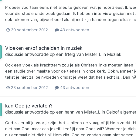
Probeer voortaan eens niet alles te geloven wat je hoort/leest Ik w
voor die studie onderzoek gedaan. Ik heb een interview gezien met Ja
ook tekenen van, bijvoorbeeld als hij met zijn handen tegen elkaar het
30 september 2012
43 antwoorden
Vloeken en/of schelden in muziek
discussie antwoordde op een
frtelg
van
Mister_L
in
Muziek
Ook een vloek als krachtterm zou je als Christen links moeten laten l
een studie over maakte voor de tieners in onze kerk. Ook wanneer je
tekst je niet zal beinvloeden omdat je weet dat het slecht is.. Dan n
28 september 2012
43 antwoorden
kan God je verlaten?
discussie antwoordde op een
hann
van
Mister_L
in
Geloof algeme
God zal er altijd voor je zijn, het is alleen de vraag of jij Hem zoekt. 
niet aan God, maar aan jezelf. Leef jij naar Gods wil? Wanneer je dic
nu eenmaal niet dicht bij Hem zijn. God en zonden gaan niet samen