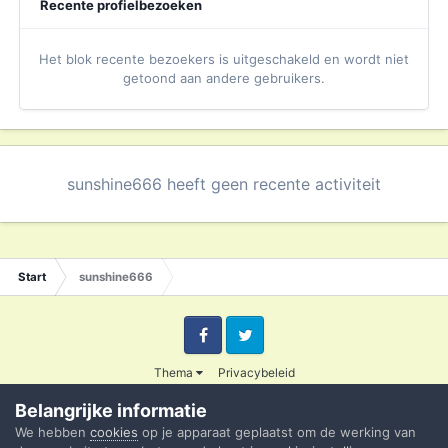
Recente profielbezoeken
Het blok recente bezoekers is uitgeschakeld en wordt niet
getoond aan andere gebruikers.
sunshine666 heeft geen recente activiteit
Start
sunshine666
Facebook
Twitter
Thema
Privacybeleid
© 2003 - 2020 Credible
Belangrijke informatie
Powered by Invision Community
We hebben
cookies
op je apparaat geplaatst om de werking van