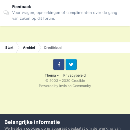
Feedback
Voor vragen, opmerkingen of complimenten over de gang
van zaken op dit forum.
Start
Archief
Credible.nl
Facebook
Twitter
Thema
Privacybeleid
© 2003 - 2020 Credible
Powered by Invision Community
Belangrijke informatie
We hebben
cookies
op je apparaat geplaatst om de werking van