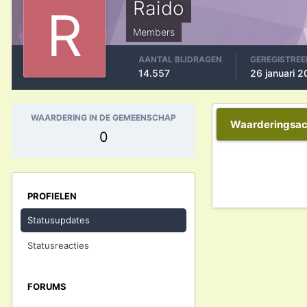
Raido
Members
AANTAL BIJDRAGEN
GEREGISTREE
14.557
26 januari 
WAARDERING IN DE GEMEENSCHAP
Waarderingsact
0
PROFIELEN
Statusupdates
Statusreacties
FORUMS