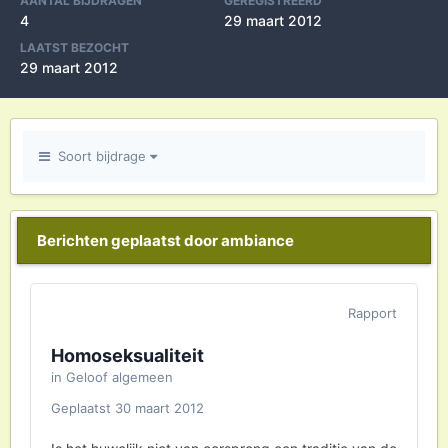
AANTAL BIJDRAGEN
GEREGISTREERD
4
29 maart 2012
LAATST BEZOCHT
29 maart 2012
Soort bijdrage
Berichten geplaatst door ambiance
Rapport
Homoseksualiteit
in
Geloof algemeen
Geplaatst
30 maart 2012